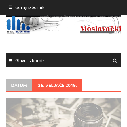
Skoči
Gornji izbornik
do
sadržaja
Glavni izbornik
DATUM
26. VELJAČE 2019.