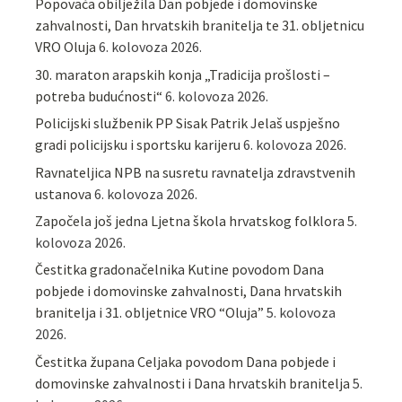
Popovača obilježila Dan pobjede i domovinske
zahvalnosti, Dan hrvatskih branitelja te 31. obljetnicu
VRO Oluja
6. kolovoza 2026.
30. maraton arapskih konja „Tradicija prošlosti –
potreba budućnosti“
6. kolovoza 2026.
Policijski službenik PP Sisak Patrik Jelaš uspješno
gradi policijsku i sportsku karijeru
6. kolovoza 2026.
Ravnateljica NPB na susretu ravnatelja zdravstvenih
ustanova
6. kolovoza 2026.
Započela još jedna Ljetna škola hrvatskog folklora
5.
kolovoza 2026.
Čestitka gradonačelnika Kutine povodom Dana
pobjede i domovinske zahvalnosti, Dana hrvatskih
branitelja i 31. obljetnice VRO “Oluja”
5. kolovoza
2026.
Čestitka župana Celjaka povodom Dana pobjede i
domovinske zahvalnosti i Dana hrvatskih branitelja
5.