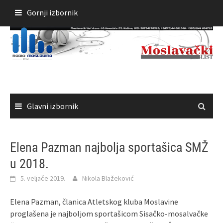
Skoči
Gornji izbornik
do
sadržaja
Glavni izbornik
Elena Pazman najbolja sportašica SMŽ
u 2018.
5. veljače 2019.
Nikola Blažeković
Elena Pazman, članica Atletskog kluba Moslavine
proglašena je najboljom sportašicom Sisačko-mosalvačke