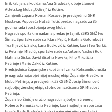
Erik Fabijan, a kod dama Ana Gradećak, oboje članovi
Atletskog kluba „Odisej“ iz Kutine.
Zamjenik župana Roman Rosavec je predsjednici SNK
Moslavac Popovača Nataši Tutić predao nagradu za 85
godina rada i postojanja ovog kluba.
Nagrade sportskim nadama predao je tajnik ZSKS SMŽ Ivo
Šimac. Sportske nade su: Klara Prpić, Nikolina Golomboš i
Tea Ilijević iz Siska, Lana Butković iz Kutine, kao i Tea Nurkić
iz Petrinje. Mladići, sportske nade su Antonio Vaško i Rok
Malina iz Siska, David Bišof iz Novske, Filip Mikulić iz
Petrinje i Mario Zakić iz Kutine.
Predsjednica Županijske skupštine Ivanka Roksandić uručila
je nagradu najuspješnijoj muškoj ekipi Županije Hrvačkom
klubu Petrinja, a predsjednik ZSKS SMŽ Josip Šimunović
najboljoj ženskoj ekipi, stolnotenisačicama SK Mladost
Petrinja.
Župan Ivo Žinić je uručio nagradu najboljem treneru,
Robertu Ramuščaku iz Petrinje, kao i najboljem sportašu
hrvaču Karlu Kodriću iz Siska i najuspješnijoj sportašici,