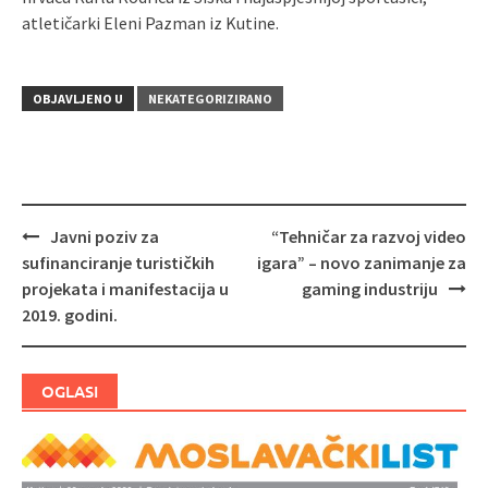
atletičarki Eleni Pazman iz Kutine.
OBJAVLJENO U
NEKATEGORIZIRANO
Javni poziv za
“Tehničar za razvoj video
Navigacija
sufinanciranje turističkih
igara” – novo zanimanje za
objava
projekata i manifestacija u
gaming industriju
2019. godini.
OGLASI