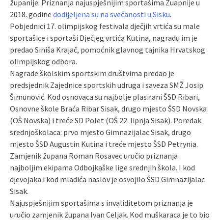
županije. Priznanja najuspješnijim sportašima Žuapnije u
2018. godine
dodijeljena su na svečanosti u Sisku
.
Pobjednici 17. olimpijskog festivala dječjih vrtića su male
sportašice i sportaši Dječjeg vrtića Kutina, nagradu im je
predao Siniša Krajač, pomoćnik glavnog tajnika Hrvatskog
olimpijskog odbora.
Nagrade školskim sportskim društvima predao je
predsjednik Zajednice sportskih udruga i saveza SMŽ Josip
Šimunović. Kod osnovaca su najbolje plasirani ŠSD Ribari,
Osnovne škole Braća Ribar Sisak, drugo mjesto ŠSD Novska
(OŠ Novska) i treće SD Polet (OŠ 22. lipnja Sisak). Poredak
srednjoškolaca: prvo mjesto Gimnazijalac Sisak, drugo
mjesto ŠSD Augustin Kutina i treće mjesto ŠSD Petrynia.
Zamjenik župana Roman Rosavec uručio priznanja
najboljim ekipama Odbojkaške lige srednjih škola. I kod
djevojaka i kod mladića naslov je osvojilo ŠSD Gimnazijalac
Sisak.
Najuspješnijim sportašima s invaliditetom priznanja je
uručio zamjenik župana Ivan Celjak. Kod muškaraca je to bio