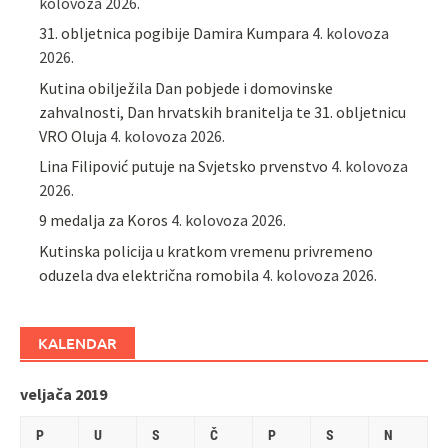
kolovoza 2026.
31. obljetnica pogibije Damira Kumpara
4. kolovoza
2026.
Kutina obilježila Dan pobjede i domovinske
zahvalnosti, Dan hrvatskih branitelja te 31. obljetnicu
VRO Oluja
4. kolovoza 2026.
Lina Filipović putuje na Svjetsko prvenstvo
4. kolovoza
2026.
9 medalja za Koros
4. kolovoza 2026.
Kutinska policija u kratkom vremenu privremeno
oduzela dva električna romobila
4. kolovoza 2026.
KALENDAR
veljača 2019
P
U
S
Č
P
S
N