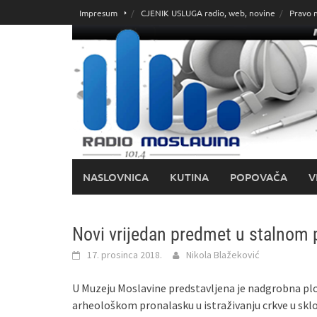
Skoči
Impresum
CJENIK USLUGA radio, web, novine
Pravo 
do
sadržaja
NASLOVNICA
KUTINA
POPOVAČA
V
Novi vrijedan predmet u stalnom
17. prosinca 2018.
Nikola Blažeković
U Muzeju Moslavine predstavljena je nadgrobna ploča
arheološkom pronalasku u istraživanju crkve u sk