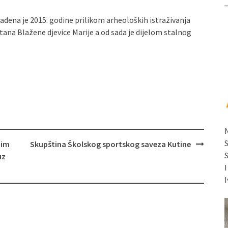
ena je 2015. godine prilikom arheoloških istraživanja
ana Blažene djevice Marije a od sada je dijelom stalnog
nim
Skupština Školskog sportskog saveza Kutine
uz
I