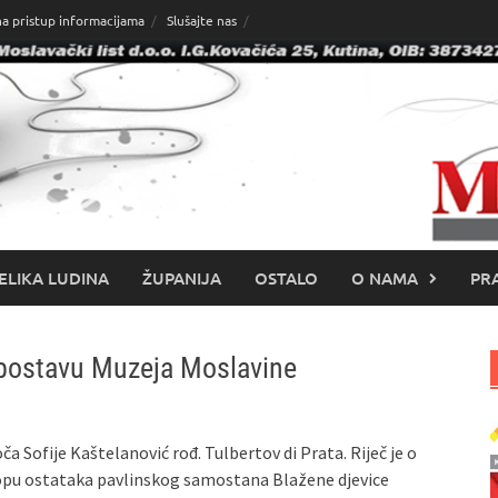
na pristup informacijama
Slušajte nas
ELIKA LUDINA
ŽUPANIJA
OSTALO
O NAMA
PRA
 postavu Muzeja Moslavine
 Sofije Kaštelanović rođ. Tulbertov di Prata. Riječ je o
lopu ostataka pavlinskog samostana Blažene djevice