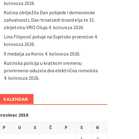
kolovoza 2026.
Kutina obilježila Dan pobjede i domovinske
zahvalnosti, Dan hrvatskih branitelja te 31.
obljetnicu VRO Oluja
4. kolovoza 2026.
Lina Filipović putuje na Svjetsko prvenstvo
4.
kolovoza 2026.
9 medalja za Koros
4. kolovoza 2026.
Kutinska policija u kratkom vremenu
privremeno oduzela dva električna romobila
4. kolovoza 2026.
KALENDAR
prosinac 2018
P
U
S
Č
P
S
N