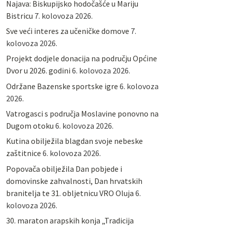
Najava: Biskupijsko hodočašće u Mariju
Bistricu
7. kolovoza 2026.
Sve veći interes za učeničke domove
7.
kolovoza 2026.
Projekt dodjele donacija na području Općine
Dvor u 2026. godini
6. kolovoza 2026.
Održane Bazenske sportske igre
6. kolovoza
2026.
Vatrogasci s područja Moslavine ponovno na
Dugom otoku
6. kolovoza 2026.
Kutina obilježila blagdan svoje nebeske
zaštitnice
6. kolovoza 2026.
Popovača obilježila Dan pobjede i
domovinske zahvalnosti, Dan hrvatskih
branitelja te 31. obljetnicu VRO Oluja
6.
kolovoza 2026.
30. maraton arapskih konja „Tradicija