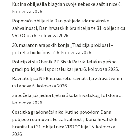
Kutina obilježila blagdan svoje nebeske zaštitnice
6.
kolovoza 2026.
Popovača obilježila Dan pobjede i domovinske
zahvalnosti, Dan hrvatskih branitelja te 31. obljetnicu
VRO Oluja
6. kolovoza 2026.
30. maraton arapskih konja „Tradicija prošlosti –
potreba budućnosti“
6. kolovoza 2026.
Policijski službenik PP Sisak Patrik Jelaš uspješno
gradi policijsku i sportsku karijeru
6. kolovoza 2026.
Ravnateljica NPB na susretu ravnatelja zdravstvenih
ustanova
6. kolovoza 2026.
Započela još jedna Ljetna škola hrvatskog folklora
5.
kolovoza 2026.
Čestitka gradonačelnika Kutine povodom Dana
pobjede i domovinske zahvalnosti, Dana hrvatskih
branitelja i 31. obljetnice VRO “Oluja”
5. kolovoza
2026.