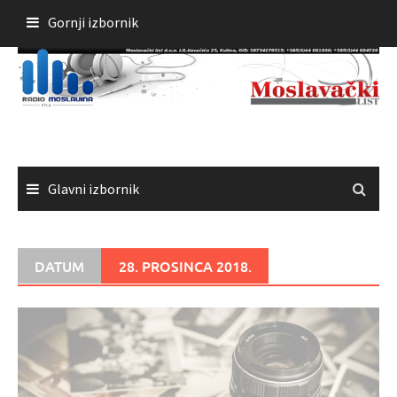
Skoči
Gornji izbornik
do
sadržaja
Glavni izbornik
DATUM
28. PROSINCA 2018.