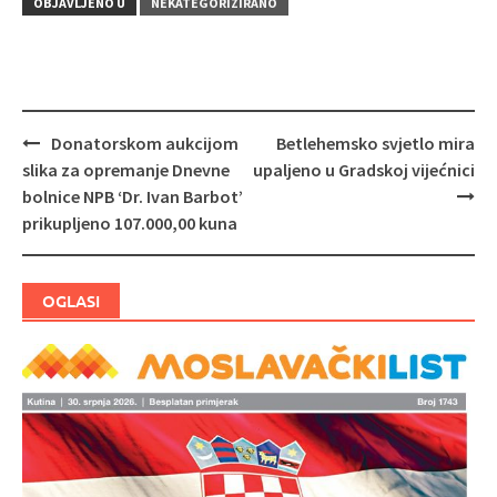
OBJAVLJENO U
NEKATEGORIZIRANO
Donatorskom aukcijom
Betlehemsko svjetlo mira
Navigacija
slika za opremanje Dnevne
upaljeno u Gradskoj vijećnici
objava
bolnice NPB ‘Dr. Ivan Barbot’
prikupljeno 107.000,00 kuna
OGLASI