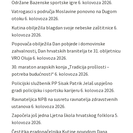
Održane Bazenske sportske igre
6. kolovoza 2026.
Vatrogasci s područja Moslavine ponovno na Dugom
otoku
6. kolovoza 2026.
Kutina obilježila blagdan svoje nebeske zaštitnice
6.
kolovoza 2026.
Popovača obilježila Dan pobjede i domovinske
zahvalnosti, Dan hrvatskih branitelja te 31. obljetnicu
VRO Oluja
6. kolovoza 2026.
30. maraton arapskih konja „Tradicija prošlosti –
potreba budućnosti“
6. kolovoza 2026.
Policijski službenik PP Sisak Patrik Jelaš uspješno
gradi policijsku i sportsku karijeru
6. kolovoza 2026.
Ravnateljica NPB na susretu ravnatelja zdravstvenih
ustanova
6. kolovoza 2026.
Započela još jedna Ljetna škola hrvatskog folklora
5.
kolovoza 2026.
Čestitka gradonačelnika Kutine povodom Dana