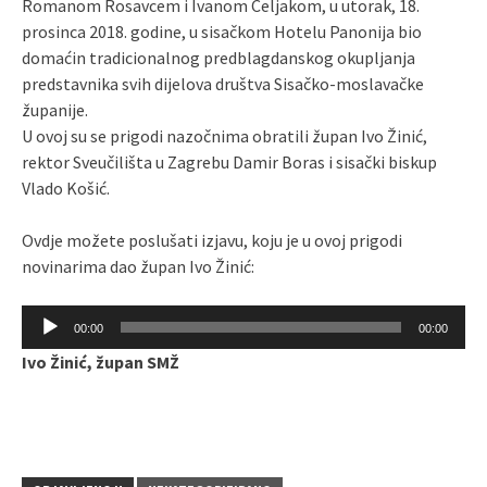
Romanom Rosavcem i Ivanom Celjakom, u utorak, 18.
prosinca 2018. godine, u sisačkom Hotelu Panonija bio
domaćin tradicionalnog predblagdanskog okupljanja
predstavnika svih dijelova društva Sisačko-moslavačke
županije.
U ovoj su se prigodi nazočnima obratili župan Ivo Žinić,
rektor Sveučilišta u Zagrebu Damir Boras i sisački biskup
Vlado Košić.
Ovdje možete poslušati izjavu, koju je u ovoj prigodi
novinarima dao župan Ivo Žinić:
Reproduktor
00:00
00:00
audiozapisa
Ivo Žinić, župan SMŽ