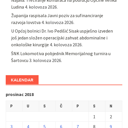
Ludina
4. kolovoza 2026.
Županija raspisala Javni poziv za sufinanciranje
razvoja lovstva
4. kolovoza 2026.
U Općoj bolnici Dr. Ivo Pedišić Sisak uspješno izveden
još jedan složen operacijski zahvat abdominalne i
onkološke kirurgije
4. kolovoza 2026.
ŠNK Lokomotiva pobjednik Memorijalnog turnira u
Šartovcu
3. kolovoza 2026.
KALENDAR
prosinac 2018
P
U
S
Č
P
S
N
1
2
3
4
5
6
7
8
9