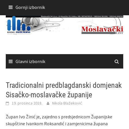
Skoči
Gornji izbornik
do
sadržaja
Glavni izbornik
Tradicionalni predblagdanski domjenak
Sisačko-moslavačke županije
19. prosinca 2018.
Nikola Blažeković
Župan Ivo Žinić je, zajedno s predsjednicom Županijske
skupštine Ivankom Roksandić i zamjenicima župana