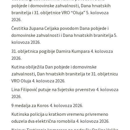
pobjede i domovinske zahvalnosti, Dana hrvatskih
branitelja i 31. obljetnice VRO “Oluja”
5. kolovoza
2026.
Čestitka župana Celjaka povodom Dana pobjede i
domovinske zahvalnosti i Dana hrvatskih branitelja
5.
kolovoza 2026.
31. obljetnica pogibije Damira Kumpara
4. kolovoza
2026.
Kutina obilježila Dan pobjede i domovinske
zahvalnosti, Dan hrvatskih branitelja te 31. obljetnicu
VRO Oluja
4. kolovoza 2026.
Lina Filipović putuje na Svjetsko prvenstvo
4. kolovoza
2026.
9 medalja za Koros
4. kolovoza 2026.
Kutinska policija u kratkom vremenu privremeno
oduzela dva električna romobila
4. kolovoza 2026.
Najava: Tretiranje komaraca na području Općine Velika