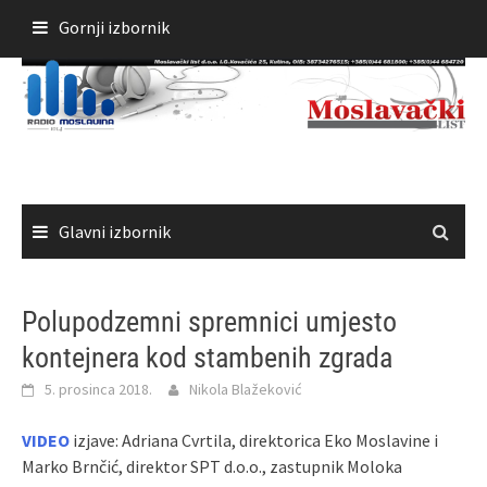
Skoči
Gornji izbornik
do
sadržaja
Glavni izbornik
Polupodzemni spremnici umjesto
kontejnera kod stambenih zgrada
5. prosinca 2018.
Nikola Blažeković
VIDEO
izjave: Adriana Cvrtila, direktorica Eko Moslavine i
Marko Brnčić, direktor SPT d.o.o., zastupnik Moloka