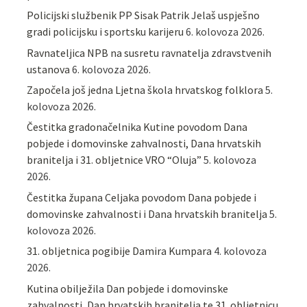
Policijski službenik PP Sisak Patrik Jelaš uspješno
gradi policijsku i sportsku karijeru
6. kolovoza 2026.
Ravnateljica NPB na susretu ravnatelja zdravstvenih
ustanova
6. kolovoza 2026.
Započela još jedna Ljetna škola hrvatskog folklora
5.
kolovoza 2026.
Čestitka gradonačelnika Kutine povodom Dana
pobjede i domovinske zahvalnosti, Dana hrvatskih
branitelja i 31. obljetnice VRO “Oluja”
5. kolovoza
2026.
Čestitka župana Celjaka povodom Dana pobjede i
domovinske zahvalnosti i Dana hrvatskih branitelja
5.
kolovoza 2026.
31. obljetnica pogibije Damira Kumpara
4. kolovoza
2026.
Kutina obilježila Dan pobjede i domovinske
zahvalnosti, Dan hrvatskih branitelja te 31. obljetnicu