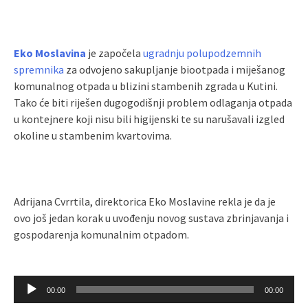
Eko Moslavina
je započela
ugradnju polupodzemnih
spremnika
za odvojeno sakupljanje biootpada i miješanog
komunalnog otpada u blizini stambenih zgrada u Kutini.
Tako će biti riješen dugogodišnji problem odlaganja otpada
u kontejnere koji nisu bili higijenski te su narušavali izgled
okoline u stambenim kvartovima.
Adrijana Cvrrtila, direktorica Eko Moslavine rekla je da je
ovo još jedan korak u uvođenju novog sustava zbrinjavanja i
gospodarenja komunalnim otpadom.
Reproduktor
00:00
00:00
audiozapisa