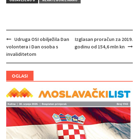
Udruga OSI obilježila Dan
Izglasan proračun za 2019.
Navigacija
volontera i Dan osoba s
godinu od 154,6 mln kn
objava
invaliditetom
OGLASI