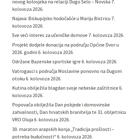
novog kolosjeka na relaciji Dugo Selo – Novska
7.
kolovoza 2026.
Najava: Biskupijsko hodočašće u Mariju Bistricu
7.
kolovoza 2026.
Sve veći interes za učeničke domove
7. kolovoza 2026.
Projekt dodjele donacija na području Općine Dvor u
2026. godini
6. kolovoza 2026.
Održane Bazenske sportske igre
6. kolovoza 2026.
Vatrogasci s područja Moslavine ponovno na Dugom
otoku
6. kolovoza 2026.
Kutina obilježila blagdan svoje nebeske zaštitnice
6.
kolovoza 2026.
Popovača obilježila Dan pobjede i domovinske
zahvalnosti, Dan hrvatskih branitelja te 31. obljetnicu
VRO Oluja
6. kolovoza 2026.
30. maraton arapskih konja „Tradicija prošlosti –
potreba budućnosti“
6. kolovoza 2026.