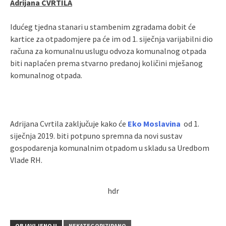
Adrijana CVRTILA
Idućeg tjedna stanari u stambenim zgradama dobit će
kartice za otpadomjere pa će im od 1. siječnja varijabilni dio
računa za komunalnu uslugu odvoza komunalnog otpada
biti naplaćen prema stvarno predanoj količini mješanog
komunalnog otpada.
Adrijana Cvrtila zaključuje kako će
Eko Moslavina
od 1.
siječnja 2019. biti potpuno spremna da novi sustav
gospodarenja komunalnim otpadom u skladu sa Uredbom
Vlade RH.
hdr
OBJAVLJENO U
NEKATEGORIZIRANO