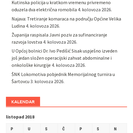
Kutinska policija u kratkom vremenu privremeno
oduzela dva električna romobila
4. kolovoza 2026.
Najava: Tretiranje komaraca na području Općine Velika
Ludina
4. kolovoza 2026.
Županija raspisala Javni poziv za sufinanciranje
razvoja lovstva
4. kolovoza 2026.
U Općoj bolnici Dr. Ivo Pedišić Sisak uspješno izveden
još jedan složen operacijski zahvat abdominalne i
onkološke kirurgije
4. kolovoza 2026.
ŠNK Lokomotiva pobjednik Memorijalnog turnira u
Šartovcu
3. kolovoza 2026.
KALENDAR
listopad 2018
P
U
S
Č
P
S
N