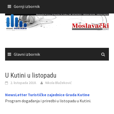
Skoči
Gornji izbornik
do
sadržaja
Glavni izbornik
U Kutini u listopadu
2. listopada 2018.
Nikola Blažeković
NewsLetter Turističke zajednice Grada Kutine
Program događanja i priredbi u listopadu u Kutini.