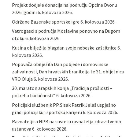
Projekt dodjele donacija na području Općine Dvor u
2026. godini
6. kolovoza 2026.
Održane Bazenske sportske igre
6. kolovoza 2026.
Vatrogasci s područja Moslavine ponovno na Dugom
otoku
6. kolovoza 2026.
Kutina obilježila blagdan svoje nebeske zaštitnice
6.
kolovoza 2026.
Popovača obilježila Dan pobjede i domovinske
zahvalnosti, Dan hrvatskih branitelja te 31. obljetnicu
VRO Oluja
6. kolovoza 2026.
30. maraton arapskih konja „Tradicija prošlosti –
potreba budućnosti“
6. kolovoza 2026.
Policijski službenik PP Sisak Patrik Jelaš uspješno
gradi policijsku i sportsku karijeru
6. kolovoza 2026.
Ravnateljica NPB na susretu ravnatelja zdravstvenih
ustanova
6. kolovoza 2026.