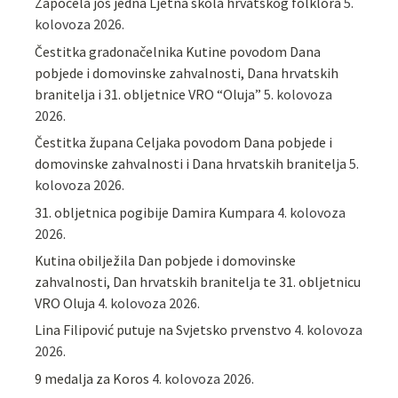
Započela još jedna Ljetna škola hrvatskog folklora
5.
kolovoza 2026.
Čestitka gradonačelnika Kutine povodom Dana
pobjede i domovinske zahvalnosti, Dana hrvatskih
branitelja i 31. obljetnice VRO “Oluja”
5. kolovoza
2026.
Čestitka župana Celjaka povodom Dana pobjede i
domovinske zahvalnosti i Dana hrvatskih branitelja
5.
kolovoza 2026.
31. obljetnica pogibije Damira Kumpara
4. kolovoza
2026.
Kutina obilježila Dan pobjede i domovinske
zahvalnosti, Dan hrvatskih branitelja te 31. obljetnicu
VRO Oluja
4. kolovoza 2026.
Lina Filipović putuje na Svjetsko prvenstvo
4. kolovoza
2026.
9 medalja za Koros
4. kolovoza 2026.