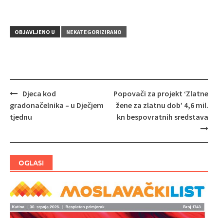
OBJAVLJENO U
NEKATEGORIZIRANO
Djeca kod
Popovači za projekt ‘Zlatne
Navigacija
gradonačelnika – u Dječjem
žene za zlatnu dob’ 4,6 mil.
objava
tjednu
kn bespovratnih sredstava
OGLASI