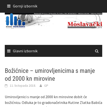
Skoči
Gornji izbornik
do
sadržaja
Glavni izbornik
Božićnice – umirovljenicima s manje
od 2000 kn mirovine
11. listopada 2018.
GP
Umirovljenici s manje od 2000 kn mirovine dobit će
božićnicu. Odluka je to gradonačelnika Kutine Zlatka Babića