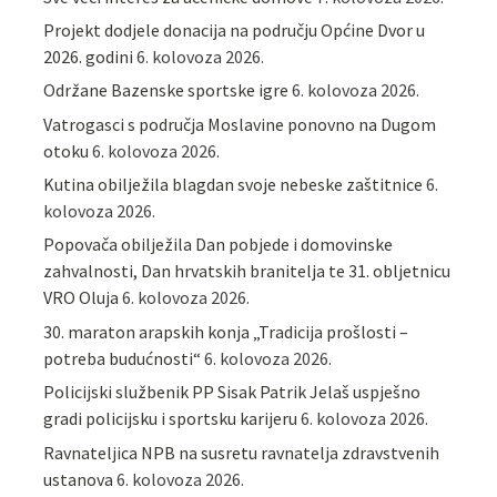
Projekt dodjele donacija na području Općine Dvor u
2026. godini
6. kolovoza 2026.
Održane Bazenske sportske igre
6. kolovoza 2026.
Vatrogasci s područja Moslavine ponovno na Dugom
otoku
6. kolovoza 2026.
Kutina obilježila blagdan svoje nebeske zaštitnice
6.
kolovoza 2026.
Popovača obilježila Dan pobjede i domovinske
zahvalnosti, Dan hrvatskih branitelja te 31. obljetnicu
VRO Oluja
6. kolovoza 2026.
30. maraton arapskih konja „Tradicija prošlosti –
potreba budućnosti“
6. kolovoza 2026.
Policijski službenik PP Sisak Patrik Jelaš uspješno
gradi policijsku i sportsku karijeru
6. kolovoza 2026.
Ravnateljica NPB na susretu ravnatelja zdravstvenih
ustanova
6. kolovoza 2026.