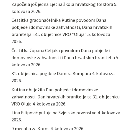
Započela još jedna Ljetna škola hrvatskog folklora
5.
kolovoza 2026.
Čestitka gradonačelnika Kutine povodom Dana
pobjede i domovinske zahvalnosti, Dana hrvatskih
branitelja i 31. obljetnice VRO “Oluja”
5. kolovoza
2026.
Čestitka župana Celjaka povodom Dana pobjede i
domovinske zahvalnosti i Dana hrvatskih branitelja
5.
kolovoza 2026.
31. obljetnica pogibije Damira Kumpara
4. kolovoza
2026.
Kutina obilježila Dan pobjede i domovinske
zahvalnosti, Dan hrvatskih branitelja te 31. obljetnicu
VRO Oluja
4. kolovoza 2026.
Lina Filipović putuje na Svjetsko prvenstvo
4. kolovoza
2026.
9 medalja za Koros
4. kolovoza 2026.