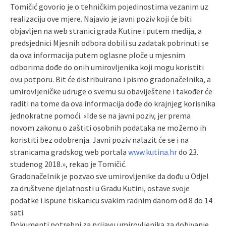
Tomičić govorio je o tehničkim pojedinostima vezanim uz
realizaciju ove mjere. Najavio je javni poziv koji će biti
objavljen na web stranici grada Kutine i putem medija, a
predsjednici Mjesnih odbora dobili su zadatak pobrinuti se
da ova informacija putem oglasne ploče u mjesnim
odborima dođe do onih umirovljenika koji mogu koristiti
ovu potporu. Bit će distribuirano i pismo gradonačelnika, a
umirovljeničke udruge o svemu su obaviještene i također će
raditi na tome da ova informacija dođe do krajnjeg korisnika
jednokratne pomoći. «Ide se na javni poziv, jer prema
novom zakonu o zaštiti osobnih podataka ne možemo ih
koristiti bez odobrenja. Javni poziv nalazit će se i na
stranicama gradskog web portala
www.kutina.hr
do 23.
studenog 2018.», rekao je Tomičić.
Gradonačelnik je pozvao sve umirovljenike da dođu u Odjel
za društvene djelatnosti u Gradu Kutini, ostave svoje
podatke i ispune tiskanicu svakim radnim danom od 8 do 14
sati.
Dokumenti potrebni za prijavu umirovljenika za dobivanje