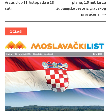
Navigacija
Arcus club 11. listopada u 18
planu, 1.5 mil. kn za
objava
sati
županijske ceste iz gradskog
proračuna
OGLASI