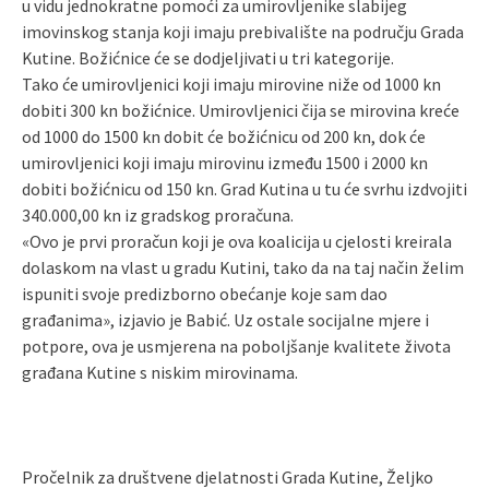
u vidu jednokratne pomoći za umirovljenike slabijeg
imovinskog stanja koji imaju prebivalište na području Grada
Kutine. Božićnice će se dodjeljivati u tri kategorije.
Tako će umirovljenici koji imaju mirovine niže od 1000 kn
dobiti 300 kn božićnice. Umirovljenici čija se mirovina kreće
od 1000 do 1500 kn dobit će božićnicu od 200 kn, dok će
umirovljenici koji imaju mirovinu između 1500 i 2000 kn
dobiti božićnicu od 150 kn. Grad Kutina u tu će svrhu izdvojiti
340.000,00 kn iz gradskog proračuna.
«Ovo je prvi proračun koji je ova koalicija u cjelosti kreirala
dolaskom na vlast u gradu Kutini, tako da na taj način želim
ispuniti svoje predizborno obećanje koje sam dao
građanima», izjavio je Babić. Uz ostale socijalne mjere i
potpore, ova je usmjerena na poboljšanje kvalitete života
građana Kutine s niskim mirovinama.
Pročelnik za društvene djelatnosti Grada Kutine, Željko