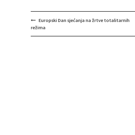
Europski Dan sjećanja na žrtve totalitarnih
Navigacija
režima
objava