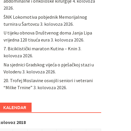
abdominalne i onkološke kirurgije
4. kolovoza
2026.
ŠNK Lokomotiva pobjednik Memorijalnog
turnira u Šartovcu
3. kolovoza 2026.
U tijeku obnova Društvenog doma Janja Lipa
vrijedna 120 tisuća eura
3. kolovoza 2026.
7. Biciklistički maraton Kutina – Knin
3.
kolovoza 2026.
Na sjednici Gradskog vijeća o pješačkoj stazi u
Voloderu
3. kolovoza 2026.
20. Trofej Moslavine osvojili seniori i veterani
“Milke Trnine”
3. kolovoza 2026.
KALENDAR
kolovoz 2018