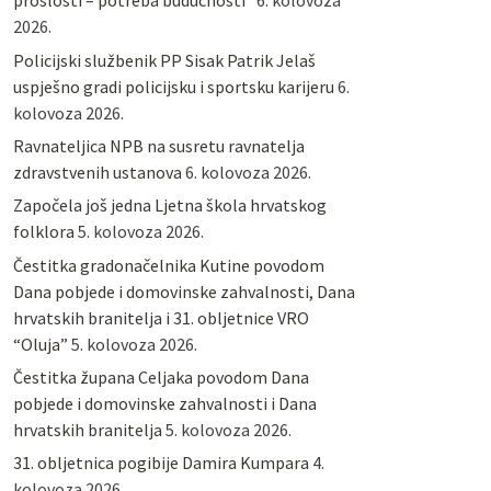
prošlosti – potreba budućnosti“
6. kolovoza
2026.
Policijski službenik PP Sisak Patrik Jelaš
uspješno gradi policijsku i sportsku karijeru
6.
kolovoza 2026.
Ravnateljica NPB na susretu ravnatelja
zdravstvenih ustanova
6. kolovoza 2026.
Započela još jedna Ljetna škola hrvatskog
folklora
5. kolovoza 2026.
Čestitka gradonačelnika Kutine povodom
Dana pobjede i domovinske zahvalnosti, Dana
hrvatskih branitelja i 31. obljetnice VRO
“Oluja”
5. kolovoza 2026.
Čestitka župana Celjaka povodom Dana
pobjede i domovinske zahvalnosti i Dana
hrvatskih branitelja
5. kolovoza 2026.
31. obljetnica pogibije Damira Kumpara
4.
kolovoza 2026.