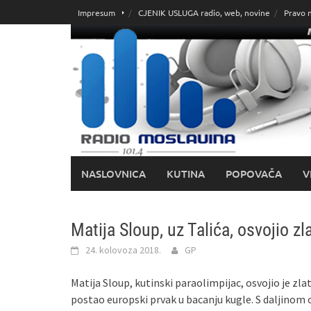
Skoči
Impresum
CJENIK USLUGA radio, web, novine
Pravo 
do
sadržaja
NASLOVNICA
KUTINA
POPOVAČA
V
Matija Sloup, uz Talića, osvojio zl
24. kolovoza 2018.
GP
Matija Sloup, kutinski paraolimpijac, osvojio je z
postao europski prvak u bacanju kugle. S daljinom 