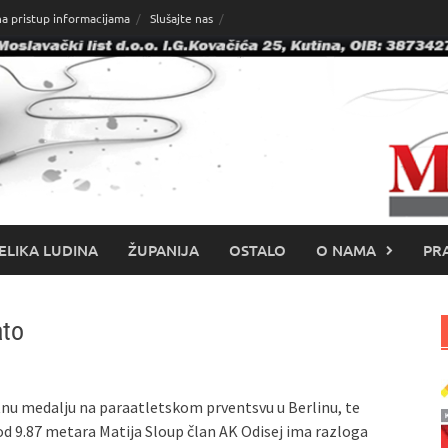
na pristup informacijama
Slušajte nas
ELIKA LUDINA
ŽUPANIJA
OSTALO
O NAMA
PRA
ato
latnu medalju na paraatletskom prventsvu u Berlinu, te
od 9.87 metara Matija Sloup član AK Odisej ima razloga