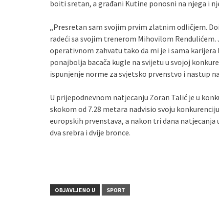
boiti sretan, a građani Kutine ponosni na njega i nj
„Presretan sam svojim prvim zlatnim odličjem. Doi
radeći sa svojim trenerom Mihovilom Rendulićem. 
operativnom zahvatu tako da mi je i sama karijera
ponajbolja bacača kugle na svijetu u svojoj konkure
ispunjenje norme za svjetsko prvenstvo i nastup na
U prijepodnevnom natjecanju Zoran Talić je u konku
skokom od 7.28 metara nadvisio svoju konkurenciju o
europskih prvenstava, a nakon tri dana natjecanja u 
dva srebra i dvije bronce.
OBJAVLJENO U
SPORT