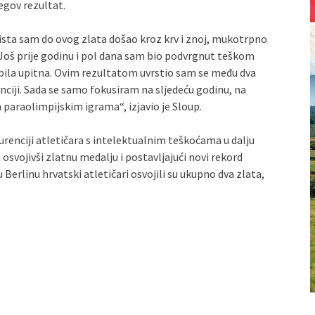
egov rezultat.
sta sam do ovog zlata došao kroz krv i znoj, mukotrpno
Još prije godinu i pol dana sam bio podvrgnut teškom
 bila upitna. Ovim rezultatom uvrstio sam se među dva
nciji. Sada se samo fokusiram na sljedeću godinu, na
 paraolimpijskim igrama“, izjavio je Sloup.
renciji atletičara s intelektualnim teškoćama u dalju
svojivši zlatnu medalju i postavljajući novi rekord
Berlinu hrvatski atletičari osvojili su ukupno dva zlata,