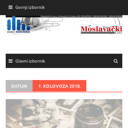
Skoči
Gornji izbornik
do
sadržaja
Glavni izbornik
DATUM
1. KOLOVOZA 2018.