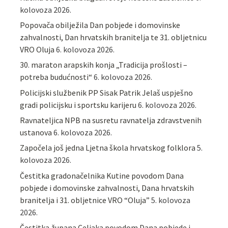
kolovoza 2026.
Popovača obilježila Dan pobjede i domovinske
zahvalnosti, Dan hrvatskih branitelja te 31. obljetnicu
VRO Oluja
6. kolovoza 2026.
30. maraton arapskih konja „Tradicija prošlosti –
potreba budućnosti“
6. kolovoza 2026.
Policijski službenik PP Sisak Patrik Jelaš uspješno
gradi policijsku i sportsku karijeru
6. kolovoza 2026.
Ravnateljica NPB na susretu ravnatelja zdravstvenih
ustanova
6. kolovoza 2026.
Započela još jedna Ljetna škola hrvatskog folklora
5.
kolovoza 2026.
Čestitka gradonačelnika Kutine povodom Dana
pobjede i domovinske zahvalnosti, Dana hrvatskih
branitelja i 31. obljetnice VRO “Oluja”
5. kolovoza
2026.
Čestitka župana Celjaka povodom Dana pobjede i