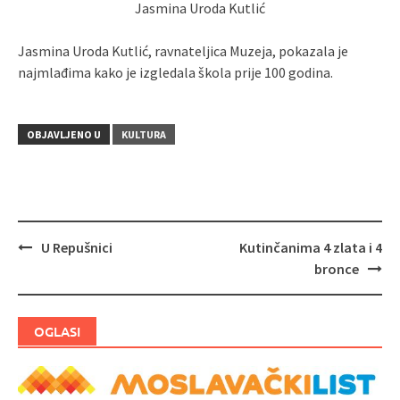
Jasmina Uroda Kutlić
Jasmina Uroda Kutlić, ravnateljica Muzeja, pokazala je
najmlađima kako je izgledala škola prije 100 godina.
OBJAVLJENO U
KULTURA
U Repušnici
Kutinčanima 4 zlata i 4
Navigacija
bronce
objava
OGLASI