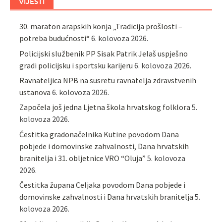
VIJESTI
30. maraton arapskih konja „Tradicija prošlosti –
potreba budućnosti“
6. kolovoza 2026.
Policijski službenik PP Sisak Patrik Jelaš uspješno
gradi policijsku i sportsku karijeru
6. kolovoza 2026.
Ravnateljica NPB na susretu ravnatelja zdravstvenih
ustanova
6. kolovoza 2026.
Započela još jedna Ljetna škola hrvatskog folklora
5.
kolovoza 2026.
Čestitka gradonačelnika Kutine povodom Dana
pobjede i domovinske zahvalnosti, Dana hrvatskih
branitelja i 31. obljetnice VRO “Oluja”
5. kolovoza
2026.
Čestitka župana Celjaka povodom Dana pobjede i
domovinske zahvalnosti i Dana hrvatskih branitelja
5.
kolovoza 2026.