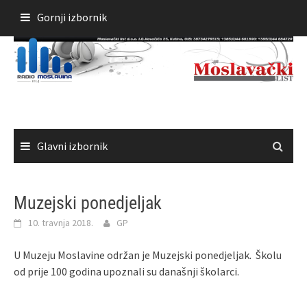
Skoči
Gornji izbornik
do
sadržaja
Glavni izbornik
Muzejski ponedjeljak
10. travnja 2018.
GP
U Muzeju Moslavine održan je Muzejski ponedjeljak. Školu
od prije 100 godina upoznali su današnji školarci.