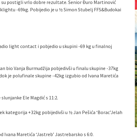
su postigli vrlo dobre rezultate. Senior Đuro Martinović
icklightu -69kg. Pobijedio je u ½ Simon Stubelj FFS&Budokai
dio light contact i pobjedio u skupini -69 kg u finalnoj
an bio Vanja Burmudžija pobjedivši u finalu skupine -37kg
; dok je polufinale skupine -42kg izgubio od Ivana Maretića
 slunjanke Ele Magdić s 11:2.
rek kategorija +32kg pobijedivši u ½ Jan Pešića ‘Borac’Jelah
 Ivana Maretića ‘Jastreb’ Jastrebarsko s 6:0.