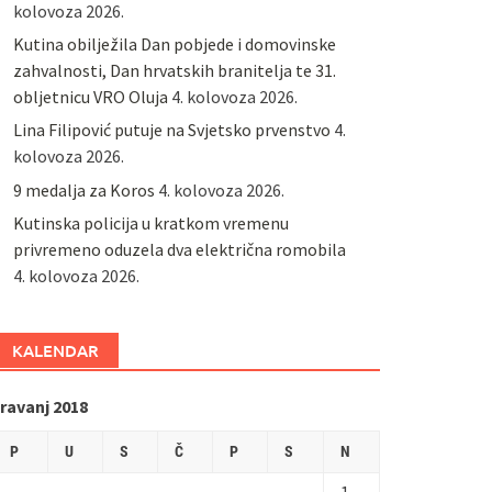
kolovoza 2026.
Kutina obilježila Dan pobjede i domovinske
zahvalnosti, Dan hrvatskih branitelja te 31.
obljetnicu VRO Oluja
4. kolovoza 2026.
Lina Filipović putuje na Svjetsko prvenstvo
4.
kolovoza 2026.
9 medalja za Koros
4. kolovoza 2026.
Kutinska policija u kratkom vremenu
privremeno oduzela dva električna romobila
4. kolovoza 2026.
KALENDAR
ravanj 2018
P
U
S
Č
P
S
N