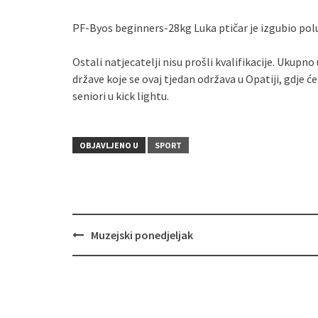
PF-Byos beginners-28kg Luka ptičar je izgubio poluf
Ostali natjecatelji nisu prošli kvalifikacije. Ukup
države koje se ovaj tjedan održava u Opatiji, gdje će 
seniori u kick lightu.
OBJAVLJENO U
SPORT
Muzejski ponedjeljak
Navigacija
objava