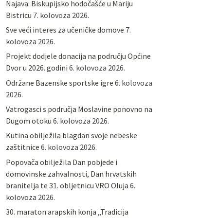
Najava: Biskupijsko hodočašće u Mariju
Bistricu
7. kolovoza 2026.
Sve veći interes za učeničke domove
7.
kolovoza 2026.
Projekt dodjele donacija na području Općine
Dvor u 2026. godini
6. kolovoza 2026.
Održane Bazenske sportske igre
6. kolovoza
2026.
Vatrogasci s područja Moslavine ponovno na
Dugom otoku
6. kolovoza 2026.
Kutina obilježila blagdan svoje nebeske
zaštitnice
6. kolovoza 2026.
Popovača obilježila Dan pobjede i
domovinske zahvalnosti, Dan hrvatskih
branitelja te 31. obljetnicu VRO Oluja
6.
kolovoza 2026.
30. maraton arapskih konja „Tradicija