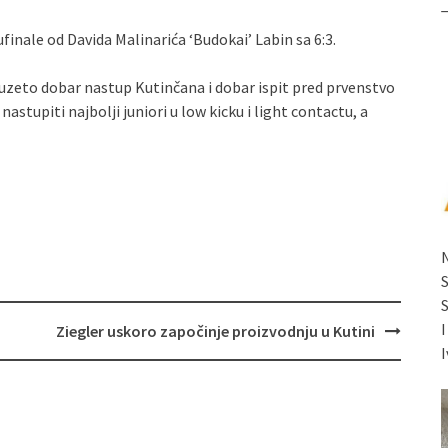
inale od Davida Malinarića ‘Budokai’ Labin sa 6:3.
no uzeto dobar nastup Kutinčana i dobar ispit pred prvenstvo
nastupiti najbolji juniori u low kicku i light contactu, a
Ziegler uskoro započinje proizvodnju u Kutini
I