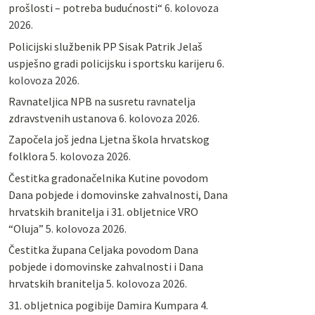
prošlosti – potreba budućnosti“
6. kolovoza
2026.
Policijski službenik PP Sisak Patrik Jelaš
uspješno gradi policijsku i sportsku karijeru
6.
kolovoza 2026.
Ravnateljica NPB na susretu ravnatelja
zdravstvenih ustanova
6. kolovoza 2026.
Započela još jedna Ljetna škola hrvatskog
folklora
5. kolovoza 2026.
Čestitka gradonačelnika Kutine povodom
Dana pobjede i domovinske zahvalnosti, Dana
hrvatskih branitelja i 31. obljetnice VRO
“Oluja”
5. kolovoza 2026.
Čestitka župana Celjaka povodom Dana
pobjede i domovinske zahvalnosti i Dana
hrvatskih branitelja
5. kolovoza 2026.
31. obljetnica pogibije Damira Kumpara
4.