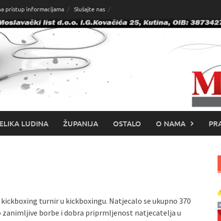
na pristup informacijama
Slušajte nas
ELIKA LUDINA
ŽUPANIJA
OSTALO
O NAMA
PRA
i kickboxing turnir u kickboxingu. Natjecalo se ukupno 370
lo zanimljive borbe i dobra priprmljenost natjecatelja u