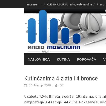
Skoči
Impresum
CJENIK USLUGA radio, web, novine
Pravo 
do
sadržaja
NASLOVNICA
KUTINA
POPOVAČA
V
Kutinčanima 4 zlata i 4 bronce
10. travnja 2018.
GP
U subotu 7.04.u Bihaću je održan 19.internacionaln
natjecatelja iz 4 zemlje i 44 kluba. Pokazane su vr