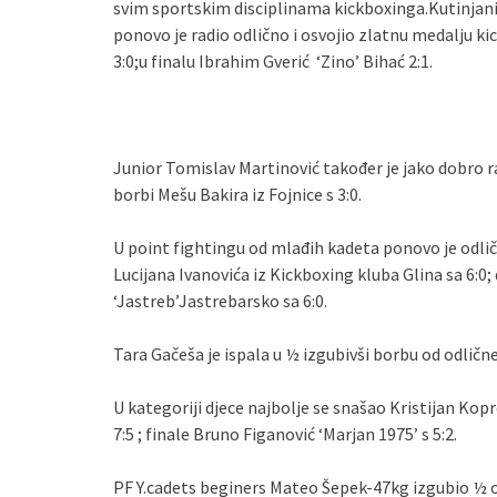
svim sportskim disciplinama kickboxinga.Kutinjani 
ponovo je radio odlično i osvojio zlatnu medalju k
3:0;u finalu Ibrahim Gverić ‘Zino’ Bihać 2:1.
Junior Tomislav Martinović također je jako dobro ra
borbi Mešu Bakira iz Fojnice s 3:0.
U point fightingu od mlađih kadeta ponovo je odlič
Lucijana Ivanovića iz Kickboxing kluba Glina sa 6:0
‘Jastreb’Jastrebarsko sa 6:0.
Tara Gačeša je ispala u ½ izgubivši borbu od odlične
U kategoriji djece najbolje se snašao Kristijan Kop
7:5 ; finale Bruno Figanović ‘Marjan 1975’ s 5:2.
PF Y.cadets beginers Mateo Šepek-47kg izgubio ½ od