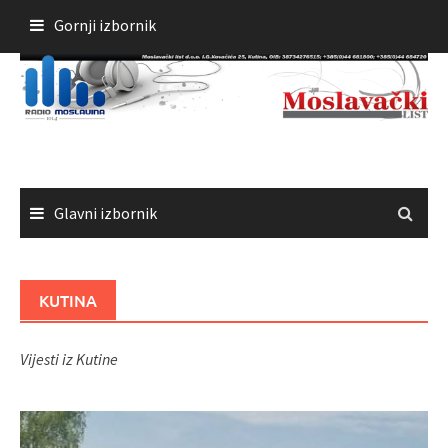
Skoči
Gornji izbornik
do
sadržaja
Glavni izbornik
KUTINA
Vijesti iz Kutine