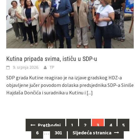
Kutina pripada svima, ističu u SDP-u
9. srpnja 2026.
TP
SDP grada Kutine reagirao je na izjave gradskog HDZ-a
objavljene jučer povodom dolaska predsjednika SDP-a Siniše
Hajdaša Dončića i suradnika u Kutinu i
[...]
Prethodni
1
2
3
4
5
Navigacija
6
…
301
Sljedeća stranica
za