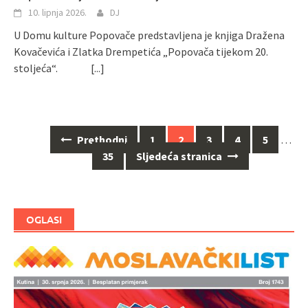
10. lipnja 2026.
DJ
U Domu kulture Popovače predstavljena je knjiga Dražena
Kovačevića i Zlatka Drempetića „Popovača tijekom 20.
stoljeća“.
[...]
Prethodni
1
2
3
4
5
…
Navigacija
35
Sljedeća stranica
za
objave
OGLASI