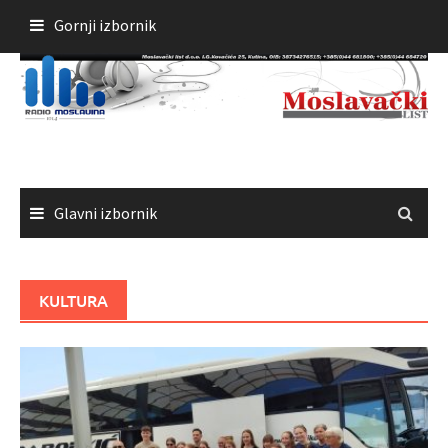
Skoči
Gornji izbornik
do
sadržaja
Glavni izbornik
KULTURA