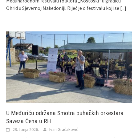
Međunarodnom festivalu folklora „Kostoski“ u gradiću
Ohrid u Sjevernoj Makedoniji. Riječ je o festivalu koji se
[...]
U Međuriću održana Smotra puhačkih orkestara
Saveza Čeha u RH
29. lipnja 2026.
Ivan Gračaković