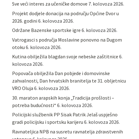
Sve veći interes za učeničke domove
7. kolovoza 2026.
Projekt dodjele donacija na području Općine Dvor u
2026. godini
6. kolovoza 2026.
Održane Bazenske sportske igre
6. kolovoza 2026.
Vatrogasci s područja Moslavine ponovno na Dugom
otoku
6. kolovoza 2026.
Kutina obilježila blagdan svoje nebeske zaštitnice
6.
kolovoza 2026.
Popovača obilježila Dan pobjede i domovinske
zahvalnosti, Dan hrvatskih branitelja te 31. obljetnicu
VRO Oluja
6. kolovoza 2026.
30. maraton arapskih konja „Tradicija prošlosti –
potreba budućnosti“
6. kolovoza 2026.
Policijski službenik PP Sisak Patrik Jelaš uspješno
gradi policijsku i sportsku karijeru
6. kolovoza 2026.
Ravnateljica NPB na susretu ravnatelja zdravstvenih
ustanova
6. kolovoza 2026.