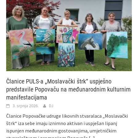
Članice PULS-a „Moslavački štrk“ uspješno
predstavile Popovaču na međunarodnim kulturnim
manifestacijama
3. srpnja 2026.
DJ
Članice Popovačke udruge likovnih stvaralaca „Moslavački
štrk“ iza sebe imaju iznimno aktivan i uspješan lipanj
ispunjen međunarodnim gostovanjima, umjetničkim
stvaralaštvom i promocijom Popovače
[...]