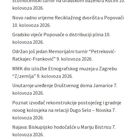
Stolnoteniski turnir na Gradskom bazenu u Kutini
10.
kolovoza 2026.
Novo radno vrijeme Reciklažnog dvorišta u Popovači
10. kolovoza 2026.
Gradsko vijeće Popovače o distribuciji plina
10.
kolovoza 2026.
Održan još jedan Memorijalni turnir “Petreković-
Ratkajec-Franković”
9. kolovoza 2026.
MMK dio izložbe Etnografskog muzeja u Zagrebu
“Z/zemlja”
9. kolovoza 2026.
Unutarnje uređenje Društvenog doma Jamarice
7.
kolovoza 2026.
Poznat izvođač rekonstrukcije postojećeg i gradnje
novog kolosjeka na relaciji Dugo Selo – Novska
7.
kolovoza 2026.
Najava: Biskupijsko hodočašće u Mariju Bistricu
7.
kolovoza 2026.