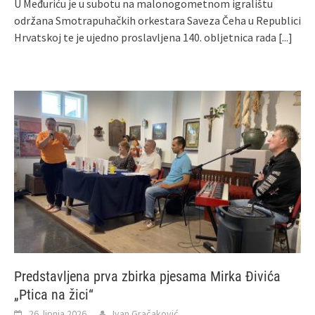
U Međuriću je u subotu na malonogometnom igralištu
održana Smotrapuhačkih orkestara Saveza Čeha u Republici
Hrvatskoj te je ujedno proslavljena 140. obljetnica rada
[...]
Predstavljena prva zbirka pjesama Mirka Đivića
„Ptica na žici“
26. lipnja 2026.
Ivan Gračaković