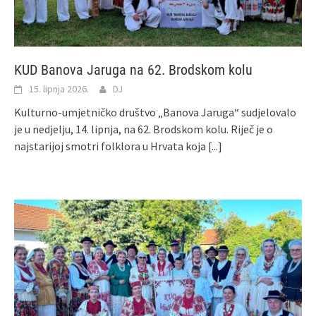
KUD Banova Jaruga na 62. Brodskom kolu
15. lipnja 2026.
DJ
Kulturno-umjetničko društvo „Banova Jaruga“ sudjelovalo
je u nedjelju, 14. lipnja, na 62. Brodskom kolu. Riječ je o
najstarijoj smotri folklora u Hrvata koja
[...]