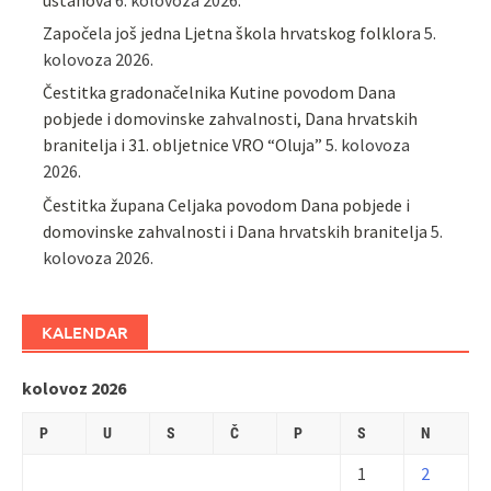
Započela još jedna Ljetna škola hrvatskog folklora
5.
kolovoza 2026.
Čestitka gradonačelnika Kutine povodom Dana
pobjede i domovinske zahvalnosti, Dana hrvatskih
branitelja i 31. obljetnice VRO “Oluja”
5. kolovoza
2026.
Čestitka župana Celjaka povodom Dana pobjede i
domovinske zahvalnosti i Dana hrvatskih branitelja
5.
kolovoza 2026.
KALENDAR
kolovoz 2026
P
U
S
Č
P
S
N
1
2