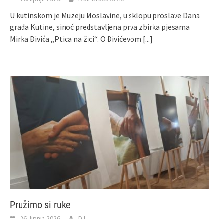
U kutinskom je Muzeju Moslavine, u sklopu proslave Dana
grada Kutine, sinoć predstavljena prva zbirka pjesama
Mirka Đivića „Ptica na žici“. O Đivićevom
[...]
Pružimo si ruke
26. lipnja 2026.
DJ