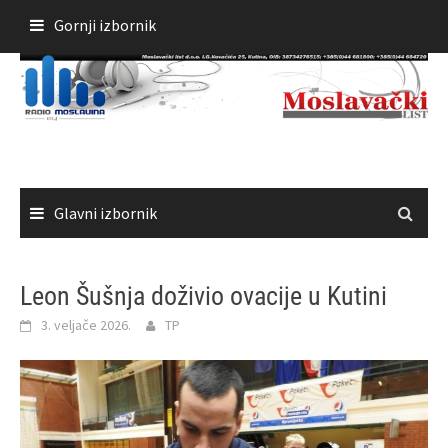
Skoči
Gornji izbornik
do
sadržaja
Glavni izbornik
Leon Šušnja doživio ovacije u Kutini
3. veljače 2026.
TP