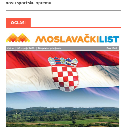
objava
novu sportsku opremu
OGLASI