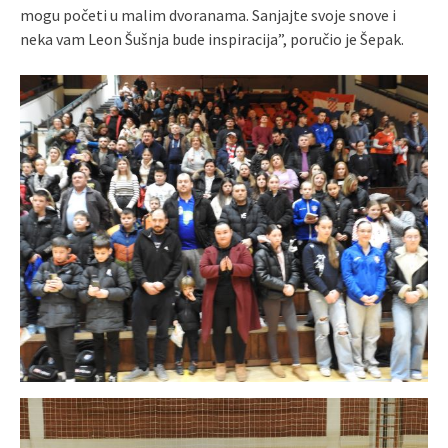
mogu početi u malim dvoranama. Sanjajte svoje snove i
neka vam Leon Šušnja bude inspiracija”, poručio je Šepak.