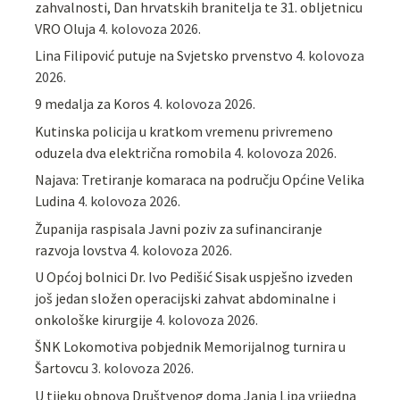
zahvalnosti, Dan hrvatskih branitelja te 31. obljetnicu
VRO Oluja
4. kolovoza 2026.
Lina Filipović putuje na Svjetsko prvenstvo
4. kolovoza
2026.
9 medalja za Koros
4. kolovoza 2026.
Kutinska policija u kratkom vremenu privremeno
oduzela dva električna romobila
4. kolovoza 2026.
Najava: Tretiranje komaraca na području Općine Velika
Ludina
4. kolovoza 2026.
Županija raspisala Javni poziv za sufinanciranje
razvoja lovstva
4. kolovoza 2026.
U Općoj bolnici Dr. Ivo Pedišić Sisak uspješno izveden
još jedan složen operacijski zahvat abdominalne i
onkološke kirurgije
4. kolovoza 2026.
ŠNK Lokomotiva pobjednik Memorijalnog turnira u
Šartovcu
3. kolovoza 2026.
U tijeku obnova Društvenog doma Janja Lipa vrijedna