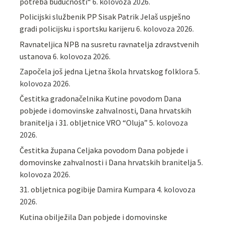
potreba budućnosti“
6. kolovoza 2026.
Policijski službenik PP Sisak Patrik Jelaš uspješno
gradi policijsku i sportsku karijeru
6. kolovoza 2026.
Ravnateljica NPB na susretu ravnatelja zdravstvenih
ustanova
6. kolovoza 2026.
Započela još jedna Ljetna škola hrvatskog folklora
5.
kolovoza 2026.
Čestitka gradonačelnika Kutine povodom Dana
pobjede i domovinske zahvalnosti, Dana hrvatskih
branitelja i 31. obljetnice VRO “Oluja”
5. kolovoza
2026.
Čestitka župana Celjaka povodom Dana pobjede i
domovinske zahvalnosti i Dana hrvatskih branitelja
5.
kolovoza 2026.
31. obljetnica pogibije Damira Kumpara
4. kolovoza
2026.
Kutina obilježila Dan pobjede i domovinske