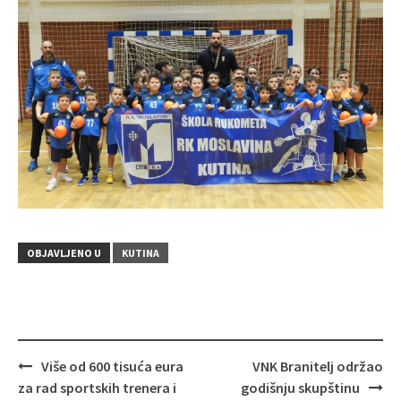
OBJAVLJENO U
KUTINA
Više od 600 tisuća eura
VNK Branitelj održao
Navigacija
za rad sportskih trenera i
godišnju skupštinu