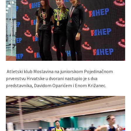
​ Atletski klub Moslavina na juniorskom Pojedinačnom
prvenstvu Hrvatske u dvorani nastupio je s dva
predstavnika, Davidom Oparićem i Enom Križanec.