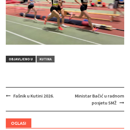
OBJAVLJENO U
KUTINA
Fašnik u Kutini 2026.
Ministar Bačić u radnom
Navigacija
posjetu SMŽ
objava
OGLASI