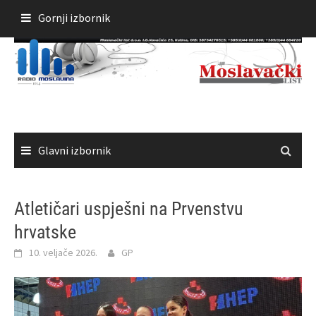
Skoči
Gornji izbornik
do
sadržaja
Glavni izbornik
Atletičari uspješni na Prvenstvu
hrvatske
10. veljače 2026.
GP