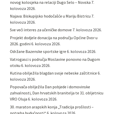
novog kolosjeka na relaciji Dugo Selo – Novska
7.
kolovoza 2026.
Najava: Biskupijsko hodočašće u Mariju Bistricu
7.
kolovoza 2026.
Sve veći interes za učeničke domove
7. kolovoza 2026.
Projekt dodjele donacija na području Općine Dvor u
2026. godini
6. kolovoza 2026.
Održane Bazenske sportske igre
6. kolovoza 2026.
Vatrogasci s područja Moslavine ponovno na Dugom
otoku
6. kolovoza 2026.
Kutina obilježila blagdan svoje nebeske zaštitnice
6.
kolovoza 2026.
Popovača obilježila Dan pobjede i domovinske
zahvalnosti, Dan hrvatskih branitelja te 31. obljetnicu
VRO Oluja
6. kolovoza 2026.
30. maraton arapskih konja „Tradicija prošlosti –
potreba budućnosti“
6. kolovoza 2026.