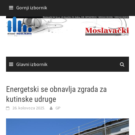
Skoči
Gornji izbornik
do
sadržaja
Glavni izbornik
Energetski se obnavlja zgrada za
kutinske udruge
26. kolovoza 2025.
GP