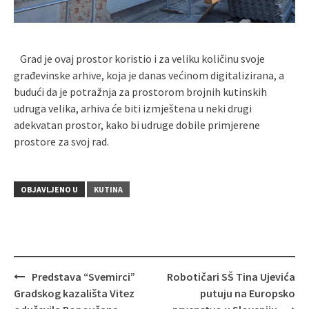
Grad je ovaj prostor koristio i za veliku količinu svoje
građevinske arhive, koja je danas većinom digitalizirana, a
budući da je potražnja za prostorom brojnih kutinskih
udruga velika, arhiva će biti izmještena u neki drugi
adekvatan prostor, kako bi udruge dobile primjerene
prostore za svoj rad.
OBJAVLJENO U
KUTINA
Predstava “Svemirci”
Robotičari SŠ Tina Ujevića
Navigacija
Gradskog kazališta Vitez
putuju na Europsko
objava