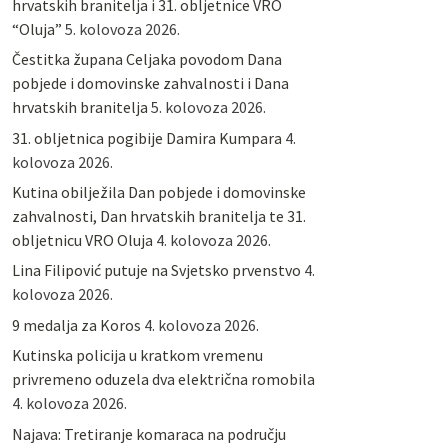
hrvatskih branitelja i 31. obljetnice VRO
“Oluja”
5. kolovoza 2026.
Čestitka župana Celjaka povodom Dana
pobjede i domovinske zahvalnosti i Dana
hrvatskih branitelja
5. kolovoza 2026.
31. obljetnica pogibije Damira Kumpara
4.
kolovoza 2026.
Kutina obilježila Dan pobjede i domovinske
zahvalnosti, Dan hrvatskih branitelja te 31.
obljetnicu VRO Oluja
4. kolovoza 2026.
Lina Filipović putuje na Svjetsko prvenstvo
4.
kolovoza 2026.
9 medalja za Koros
4. kolovoza 2026.
Kutinska policija u kratkom vremenu
privremeno oduzela dva električna romobila
4. kolovoza 2026.
Najava: Tretiranje komaraca na području