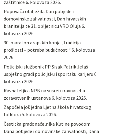
zaštitnice
6. kolovoza 2026.
Popovača obilježila Dan pobjede i
domovinske zahvalnosti, Dan hrvatskih
branitelja te 31. obljetnicu VRO Oluja
6.
kolovoza 2026.
30. maraton arapskih konja „Tradicija
prošlosti – potreba budućnosti“
6. kolovoza
2026.
Policijski službenik PP Sisak Patrik Jelaš
uspješno gradi policijsku i sportsku karijeru
6.
kolovoza 2026.
Ravnateljica NPB na susretu ravnatelja
zdravstvenih ustanova
6. kolovoza 2026.
Započela još jedna Ljetna škola hrvatskog
folklora
5. kolovoza 2026.
Čestitka gradonačelnika Kutine povodom
Dana pobjede i domovinske zahvalnosti, Dana