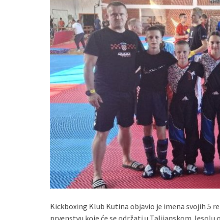
Kickboxing Klub Kutina objavio je imena svojih 5 r
prvenstvu koje će se održati u Talijanskom Jesolu od