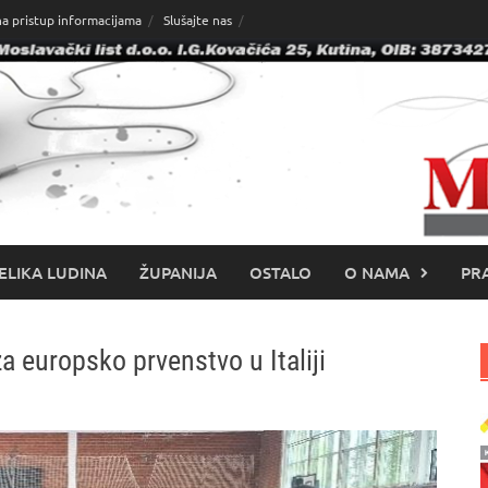
na pristup informacijama
Slušajte nas
ELIKA LUDINA
ŽUPANIJA
OSTALO
O NAMA
PRA
a europsko prvenstvo u Italiji