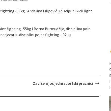
fighting -69kg i Anđelina Filipović u disciplini kick light
oint fighting -55kg i Borna Burmudžija, disciplina poin
natjecati u disciplini point fighting – 32 kg.
Završeni još jedni sportski praznici
I