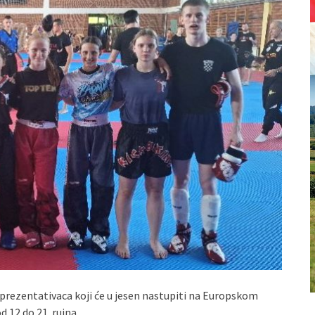
eprezentativaca koji će u jesen nastupiti na Europskom
 12 do 21. rujna.