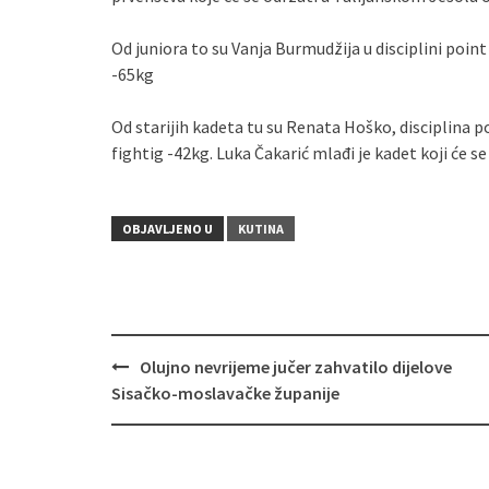
Od juniora to su Vanja Burmudžija u disciplini point 
-65kg
Od starijih kadeta tu su Renata Hoško, disciplina p
fightig -42kg. Luka Čakarić mlađi je kadet koji će se 
OBJAVLJENO U
KUTINA
Olujno nevrijeme jučer zahvatilo dijelove
Navigacija
Sisačko-moslavačke županije
objava