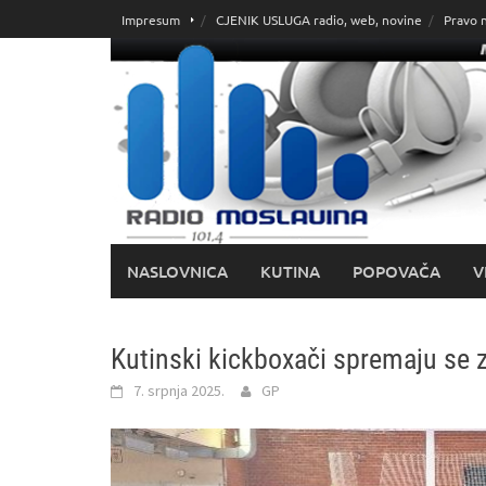
Skoči
Impresum
CJENIK USLUGA radio, web, novine
Pravo 
do
sadržaja
NASLOVNICA
KUTINA
POPOVAČA
V
Kutinski kickboxači spremaju se z
7. srpnja 2025.
GP