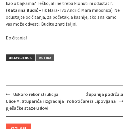
kao u bajkama? Teško, ali ne treba klonuti ni odustati“.
(
Katarina Budić
– lik Mara- Ivo Andrić: Mara milosnica). Ne
odustajte od čitanja, za početak, a kasnije, tko zna kamo
vas može odvesti. Budite znatiželjni.
Do čitanja!
OBJAVLJENO U
KUTINA
Uskoro rekonstrukcija
Županija podržala
Navigacija
Ulice M. Stuparića i izgradnja
robotičare iz Lipovljana
objava
pješačke staze u Ilovi
OGLASI