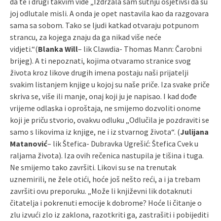
da te i drugi takvim vide „Izdržala sam šutnju osjetivši da su
joj odlutale misli. A onda je opet nastavila kao da razgovara
sama sa sobom. Tako se ljudi katkad otvaraju potpunom
strancu, za kojega znaju da ga nikad više neće
vidjeti.“(
Blanka Will
– lik Clawdia- Thomas Mann: Čarobni
brijeg). A ti nepoznati, kojima otvaramo stranice svog
života kroz likove drugih imena postaju naši prijatelji
svakim listanjem knjige u kojoj su naše priče. Iza svake priče
skriva se, više ili manje, onaj koji ju je napisao. I kad dođe
vrijeme odlaska i oproštaja, ne smijemo dozvoliti onome
koji je priču stvorio, ovakvu odluku „Odlučila je pozdraviti se
samo s likovima iz knjige, ne i iz stvarnog života“. (
Julijana
Matanović
– lik Štefica- Dubravka Ugrešić: Štefica Cvek u
raljama života). Iza ovih rečenica nastupila je tišina i tuga.
Ne smijemo tako završiti. Likovi su se na trenutak
uznemirili, ne žele otići, hoće još nešto reći, a i ja trebam
završiti ovu preporuku. „Može li književni lik dotaknuti
čitatelja i pokrenuti emocije k dobrome? Hoće li čitanje o
zlu izvući zlo iz zaklona, razotkriti ga, zastrašiti i pobijediti