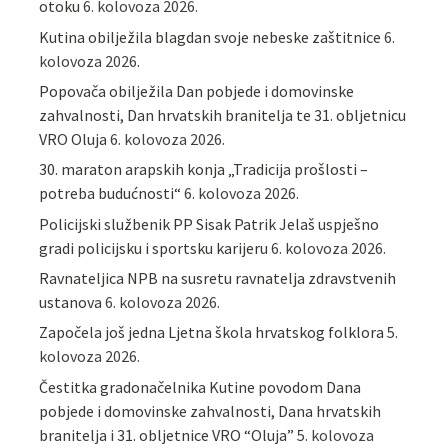
otoku
6. kolovoza 2026.
Kutina obilježila blagdan svoje nebeske zaštitnice
6.
kolovoza 2026.
Popovača obilježila Dan pobjede i domovinske
zahvalnosti, Dan hrvatskih branitelja te 31. obljetnicu
VRO Oluja
6. kolovoza 2026.
30. maraton arapskih konja „Tradicija prošlosti –
potreba budućnosti“
6. kolovoza 2026.
Policijski službenik PP Sisak Patrik Jelaš uspješno
gradi policijsku i sportsku karijeru
6. kolovoza 2026.
Ravnateljica NPB na susretu ravnatelja zdravstvenih
ustanova
6. kolovoza 2026.
Započela još jedna Ljetna škola hrvatskog folklora
5.
kolovoza 2026.
Čestitka gradonačelnika Kutine povodom Dana
pobjede i domovinske zahvalnosti, Dana hrvatskih
branitelja i 31. obljetnice VRO “Oluja”
5. kolovoza