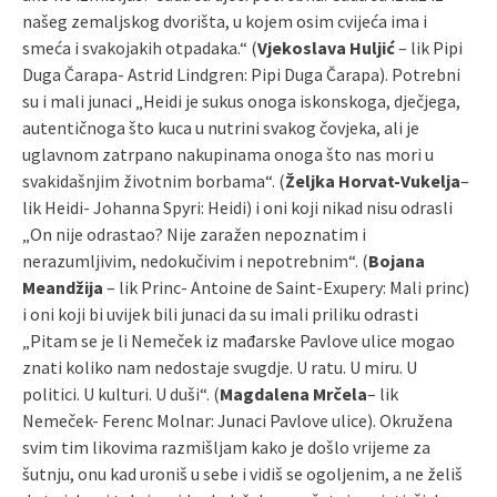
našeg zemaljskog dvorišta, u kojem osim cvijeća ima i
smeća i svakojakih otpadaka.“ (
Vjekoslava Huljić
– lik Pipi
Duga Čarapa- Astrid Lindgren: Pipi Duga Čarapa). Potrebni
su i mali junaci „Heidi je sukus onoga iskonskoga, dječjega,
autentičnoga što kuca u nutrini svakog čovjeka, ali je
uglavnom zatrpano nakupinama onoga što nas mori u
svakidašnjim životnim borbama“. (
Željka Horvat-Vukelja
–
lik Heidi- Johanna Spyri: Heidi) i oni koji nikad nisu odrasli
„On nije odrastao? Nije zaražen nepoznatim i
nerazumljivim, nedokučivim i nepotrebnim“. (
Bojana
Meandžija
– lik Princ- Antoine de Saint-Exupery: Mali princ)
i oni koji bi uvijek bili junaci da su imali priliku odrasti
„Pitam se je li Nemeček iz mađarske Pavlove ulice mogao
znati koliko nam nedostaje svugdje. U ratu. U miru. U
politici. U kulturi. U duši“. (
Magdalena Mrčela
– lik
Nemeček- Ferenc Molnar: Junaci Pavlove ulice). Okružena
svim tim likovima razmišljam kako je došlo vrijeme za
šutnju, onu kad uroniš u sebe i vidiš se ogoljenim, a ne želiš