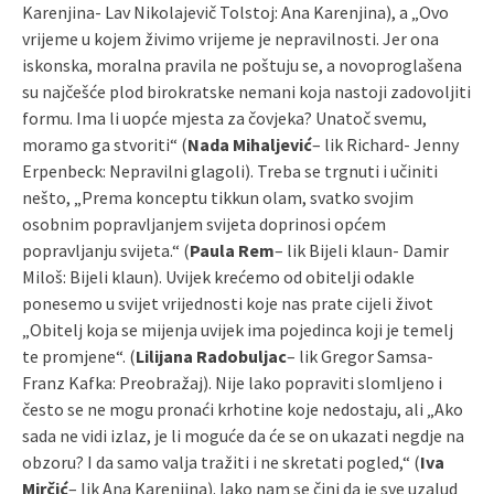
Karenjina- Lav Nikolajevič Tolstoj: Ana Karenjina), a „Ovo
vrijeme u kojem živimo vrijeme je nepravilnosti. Jer ona
iskonska, moralna pravila ne poštuju se, a novoproglašena
su najčešće plod birokratske nemani koja nastoji zadovoljiti
formu. Ima li uopće mjesta za čovjeka? Unatoč svemu,
moramo ga stvoriti“ (
Nada Mihaljević
– lik Richard- Jenny
Erpenbeck: Nepravilni glagoli). Treba se trgnuti i učiniti
nešto, „Prema konceptu tikkun olam, svatko svojim
osobnim popravljanjem svijeta doprinosi općem
popravljanju svijeta.“ (
Paula Rem
– lik Bijeli klaun- Damir
Miloš: Bijeli klaun). Uvijek krećemo od obitelji odakle
ponesemo u svijet vrijednosti koje nas prate cijeli život
„Obitelj koja se mijenja uvijek ima pojedinca koji je temelj
te promjene“. (
Lilijana Radobuljac
– lik Gregor Samsa-
Franz Kafka: Preobražaj). Nije lako popraviti slomljeno i
često se ne mogu pronaći krhotine koje nedostaju, ali „Ako
sada ne vidi izlaz, je li moguće da će se on ukazati negdje na
obzoru? I da samo valja tražiti i ne skretati pogled,“ (
Iva
Mirčić
– lik Ana Karenjina). Iako nam se čini da je sve uzalud