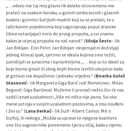
„…odveo me taj moj glavni lik daleko istovremeno me
prateći na svakom koraku, u gomili ambicioznih i glasnih
budala i gomilici šutljivih mudrih koji su se predali, te u
raštrkanim pojedincima koji sagorijevaju poput dravske
šibice ostavljajući miris do prvog propuha, a svi znamo
kakav je utjecaj propuha na naš narod.“ (
Silvija Šesto
– lik
Jan Bibijan- Elin Pelin: Jan Bibijan: nevjerojatni doživljaji
jednog klinca) ipak, sjetimo se ideala kojima smo težili,
zamišljali se junacima i ispraviteljima „… koji su to ideali za
koje bismo ginuli ili zbog kojih bismo izvršili ubojstvo kada
je gotovo sve dopušteno i jednako vrijedno.“ (
Biserka Goleš
Glasnović
– lik Margareta Giga Barić rođ. Remetinec- Milan
Begović: Giga Barićeva). Možemo li pronaći nešto što će nas
uzdići iznad uzaludnosti „Više mi ništa nije jasno. Svi oko
mene ustraju u svojim uzaludnim poslovima, a nisu osuđeni.
I živi su.“ (
Lana Derkač
– lik Sizif- Albert Camus: Mit o
Sizifu), ili nekoga „Možda su upravo te njegove kvalitete
ono što sugovornike povremeno tjera u očaj, kada u njemu