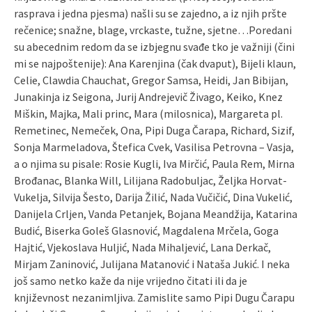
rasprava i jedna pjesma) našli su se zajedno, a iz njih pršte
rečenice; snažne, blage, vrckaste, tužne, sjetne…Poredani
su abecednim redom da se izbjegnu svađe tko je važniji (čini
mi se najpoštenije): Ana Karenjina (čak dvaput), Bijeli klaun,
Celie, Clawdia Chauchat, Gregor Samsa, Heidi, Jan Bibijan,
Junakinja iz Seigona, Jurij Andrejevič Živago, Keiko, Knez
Miškin, Majka, Mali princ, Mara (milosnica), Margareta pl.
Remetinec, Nemeček, Ona, Pipi Duga Čarapa, Richard, Sizif,
Sonja Marmeladova, Štefica Cvek, Vasilisa Petrovna – Vasja,
a o njima su pisale: Rosie Kugli, Iva Mirčić, Paula Rem, Mirna
Brođanac, Blanka Will, Lilijana Radobuljac, Željka Horvat-
Vukelja, Silvija Šesto, Darija Žilić, Nada Vučičić, Dina Vukelić,
Danijela Crljen, Vanda Petanjek, Bojana Meandžija, Katarina
Budić, Biserka Goleš Glasnović, Magdalena Mrčela, Goga
Hajtić, Vjekoslava Huljić, Nada Mihaljević, Lana Derkač,
Mirjam Zaninović, Julijana Matanović i Nataša Jukić. I neka
još samo netko kaže da nije vrijedno čitati ili da je
književnost nezanimljiva. Zamislite samo Pipi Dugu Čarapu