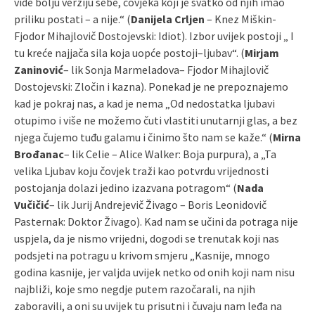
vide bolju verziju sebe, čovjeka koji je svatko od njih imao
priliku postati – a nije.“ (
Danijela Crljen
– Knez Miškin-
Fjodor Mihajlovič Dostojevski: Idiot). Izbor uvijek postoji „ I
tu kreće najjača sila koja uopće postoji–ljubav“. (
Mirjam
Zaninović
– lik Sonja Marmeladova– Fjodor Mihajlovič
Dostojevski: Zločin i kazna). Ponekad je ne prepoznajemo
kad je pokraj nas, a kad je nema „Od nedostatka ljubavi
otupimo i više ne možemo čuti vlastiti unutarnji glas, a bez
njega čujemo tuđu galamu i činimo što nam se kaže.“ (
Mirna
Brođanac
– lik Celie – Alice Walker: Boja purpura), a „Ta
velika Ljubav koju čovjek traži kao potvrdu vrijednosti
postojanja dolazi jedino izazvana potragom“ (
Nada
Vučičić
– lik Jurij Andrejevič Živago – Boris Leonidovič
Pasternak: Doktor Živago). Kad nam se učini da potraga nije
uspjela, da je nismo vrijedni, dogodi se trenutak koji nas
podsjeti na potragu u krivom smjeru „Kasnije, mnogo
godina kasnije, jer valjda uvijek netko od onih koji nam nisu
najbliži, koje smo negdje putem razočarali, na njih
zaboravili, a oni su uvijek tu prisutni i čuvaju nam leđa na