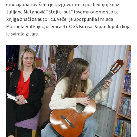
emocijama završena je razgovorom o posljednjoj knjizi
Julijane Matanović “Stoji ti put” i svemu onome što ta
knjiga znači za autoricu. Večer je upotpunila i mlada
Marinela Ratkajec, učenica 4.r. OGŠ Borisa Papandopula koja
je svirala gitaru.