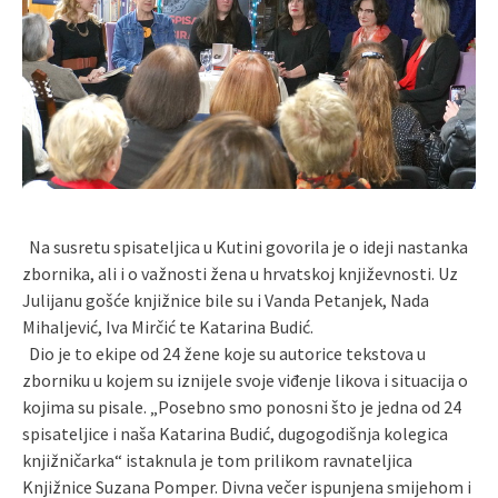
Na susretu spisateljica u Kutini govorila je o ideji nastanka
zbornika, ali i o važnosti žena u hrvatskoj književnosti. Uz
Julijanu gošće knjižnice bile su i Vanda Petanjek, Nada
Mihaljević, Iva Mirčić te Katarina Budić.
Dio je to ekipe od 24 žene koje su autorice tekstova u
zborniku u kojem su iznijele svoje viđenje likova i situacija o
kojima su pisale. „Posebno smo ponosni što je jedna od 24
spisateljice i naša Katarina Budić, dugogodišnja kolegica
knjižničarka“ istaknula je tom prilikom ravnateljica
Knjižnice Suzana Pomper. Divna večer ispunjena smijehom i