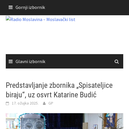
Skoči
Gornji izbornik
do
sadržaja
Glavni izbornik
Predstavljanje zbornika „Spisateljice
biraju“, uz osvrt Katarine Budić
17. ožujka 2025.
GP