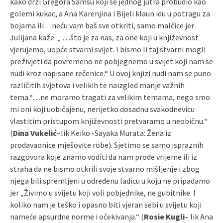
kako drži Gregora Samsu koji se jednog jutra probudio kao
golemi kukac, a Ana Karenjina i Bijeli klaun idu u potragu za
bojama ili…neću vam baš sve otkriti, samo malčice jer
Julijana kaže. „ …što je za nas, za one koji u književnost
vjerujemo, uopće stvarni svijet. I bismo li taj stvarni mogli
preživjeti da povremeno ne pobjegnemo u svijet koji nam se
nudi kroz napisane rečenice.“ U ovoj knjizi nudi nam se puno
različitih svjetova i velikih te naizgled manje važnih
tema.“…ne moramo tragati za velikim temama, nego smo
mi oni koji uobičajenu, nerijetko dosadnu svakodnevicu
vlastitim pristupom književnosti pretvaramo u neobičnu.“
(
Dina Vukelić
–lik Keiko -Sayaka Murata: Žena iz
prodavaonice mješovite robe). Sjetimo se samo ispraznih
razgovora koje znamo voditi da nam prođe vrijeme ili iz
straha da ne bismo otkrili svoje stvarno mišljenje i zbog
njega bili spremljeni u određenu ladicu u koju ne pripadamo
jer „Živimo u svijetu koji voli pobjednike, ne gubitnike. I
koliko nam je teško i opasno biti vjeran sebi u svijetu koji
nameće apsurdne norme i očekivanja.“ (
Rosie Kugli
– lik Ana