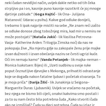
neki čudan nevidljivi način, uvijek dakle netko od tih čeka
strpljivo pa i on, kasnije puno kasnije razotkrit će joj mnoge
djetinje zablude.“ (
Goga Hajtić
– lik Ona– Julijana
Matanović: Udarac u psihu). Kakve god odluke donijeli,
trebamo li ipak najprije misliti na sebe „Ne znam reći zašto
se odluke donose zbog tobožnjeg mira, kad mir u nemiru ne
može postojati.“(
Nataša
Jukić
– lik Vasilisa Petrovna-
Vasja- Katherine Arden: Trilogija Zimska noć) da nas ne
pokopaju žive „Na mjestu gdje su zakopale ženu prije majke
izvan dužnosti i izvan obećanja naziru se čvrsti ugrizi kuće.
Oči im nemaju kamo“ (
Vanda Petanjek
– lik majka-neman –
Monica Isakstuen: Bijes) ili „Uzeti sudbinu u svoje ruke
poput čeznutljive djevojke s Mekonga, prihvatiti odrastanje
koje se događa nakon fatalne ljubavi i početak stvaranja. To
je moja priča.“ (
Darija Žilić
– lik Junakinja iz Seigona–
Marguerite Duras: Ljubavnik). Uvijek se vraćamo na početak,
bez njega ne bismo bili cijeli, onakvi kakvima smo postali i
za to su nam često bila potrebna čuda „Kako stvoriti čuda
ako ne izmišljaš? Čuda su djeci potrebna. Čuda su izlaz iz