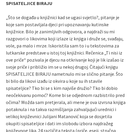
SPISATELJICE BIRAJU
„Što se događa u knjižnici kad se ugasi svjetlo?, pitanje je
koje sam postavljala djeci pri upoznavanju kutinske
knjižnice. Bilo je zanimljivih odgovora, a najdraži su mi
razgovori o likovima koji izlaze iz knjiga i druže se, svađaju,
vole, pa malo i mrze. Iskoristila sam to i u tekstovima za
lutkarske predstave u istoj toj knjižnici. Rečenica „Ti nisi iz
ove priče“ pozivala je djecu na otkrivanje koji je lik izašao iz
svoje priče i približio im se u nekoj drugoj. Čitajući knjigu
SPISATELJICE BIRAJU nametnulo mi se slično pitanje. Što
bi bilo da likovi izađu iz okvira u koje su ih stavile
spisateljice? Tko bi se s kim najviše družio? Tko bi dobio
neočekivanu pomoć? Kome bi se odjednom razbistrilo pred
očima? Možda sam pretjerala, ali mene je ova izvrsna knjiga
potaknula i na takva razmišljanja zahvaljujući urednici i
velikoj književnici Julijani Matanović koja se dosjetila
okupiti spisateljice i dati im slobodu izbora najdražeg
književnog lika. 24 različita teksta (priče, eseji, stručna