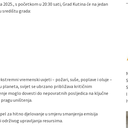
ka 2025., s početkom u 20:30 sati, Grad Kutina će na jedan
u središtu grada:
 ekstremni vremenski uvjeti – požari, suše, poplave i oluje –
nju planeta, svijet se ubrzano približava kritičnim
nje moglo dovesti do nepovratnih posljedica na ključne
pragu uništenja.
I
pel za hitno djelovanje u smjeru smanjenja emisija
 i održivog upravljanja resursima.