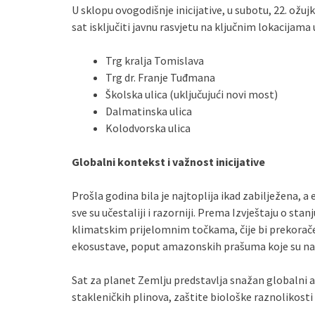
U sklopu ovogodišnje inicijative, u subotu, 22. ožuj
sat isključiti javnu rasvjetu na ključnim lokacijama 
Trg kralja Tomislava
Trg dr. Franje Tuđmana
Školska ulica (uključujući novi most)
Dalmatinska ulica
Kolodvorska ulica
Globalni kontekst i važnost inicijative
Prošla godina bila je najtoplija ikad zabilježena, a
sve su učestaliji i razorniji. Prema Izvještaju o sta
klimatskim prijelomnim točkama, čije bi prekorače
ekosustave, poput amazonskih prašuma koje su na 
Sat za planet Zemlju predstavlja snažan globalni a
stakleničkih plinova, zaštite biološke raznolikosti