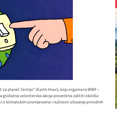
„Sat za planet Zemlju“ (Earth Hour), koju organizira WWF –
ća globalna volonterska akcija posvećena zaštiti okoliša
esti o klimatskim promjenama i nužnosti očuvanja prirodnih