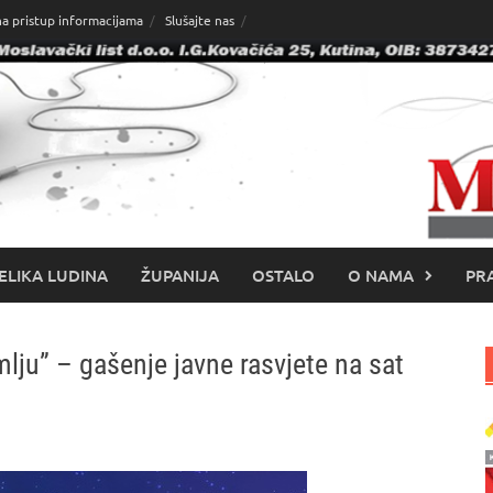
na pristup informacijama
Slušajte nas
ELIKA LUDINA
ŽUPANIJA
OSTALO
O NAMA
PRA
emlju” – gašenje javne rasvjete na sat