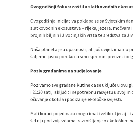
Ovogodišnji fokus: zaštita slatkovodnih ekosu
Ovogodišnja inicijativa poklapa se sa Svjetskim d
slatkovodnih ekosustava – rijeka, jezera, močvara i
brojnih biljnih i životinjskih vrsta te sredstva za ži
Naša planeta je u opasnosti, ali još uvijek imamo p
šaljemo jasnu poruku da smo spremni preuzeti odgo
Poziv građanima na sudjelovanje
Pozivamo sve građane Kutine da se uključe u ovu glo
i 21:30 sati, isključiti nepotrebnu rasvjetu u svoj
očuvanje okoliša i podizanje ekološke svijesti.
Mali koraci pojedinaca mogu imati veliki utjecaj – t
šetnju pod zvijezdama, razmišljanje o ekološkim nav