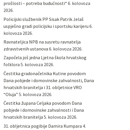
prošlosti – potreba budućnosti“
6. kolovoza
2026.
Policijski službenik PP Sisak Patrik Jelaš
uspješno gradi policijsku i sportsku karijeru
6.
kolovoza 2026.
Ravnateljica NPB na susretu ravnatelja
zdravstvenih ustanova
6. kolovoza 2026.
Započela još jedna Ljetna škola hrvatskog
folklora
5. kolovoza 2026.
Čestitka gradonačelnika Kutine povodom
Dana pobjede i domovinske zahvalnosti, Dana
hrvatskih branitelja i 31. obljetnice VRO
“Oluja”
5. kolovoza 2026.
Čestitka župana Celjaka povodom Dana
pobjede i domovinske zahvalnosti i Dana
hrvatskih branitelja
5. kolovoza 2026.
31. obljetnica pogibije Damira Kumpara
4.