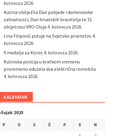
kolovoza 2026.
Kutina obilježila Dan pobjede i domovinske
zahvalnosti, Dan hrvatskih branitelja te 31.
obljetnicu VRO Oluja
4. kolovoza 2026.
Lina Filipović putuje na Svjetsko prvenstvo
4.
kolovoza 2026.
9 medalja za Koros
4. kolovoza 2026.
Kutinska policija u kratkom vremenu
privremeno oduzela dva električna romobila
4. kolovoza 2026.
KALENDAR
ožujak 2025
P
U
S
Č
P
S
N