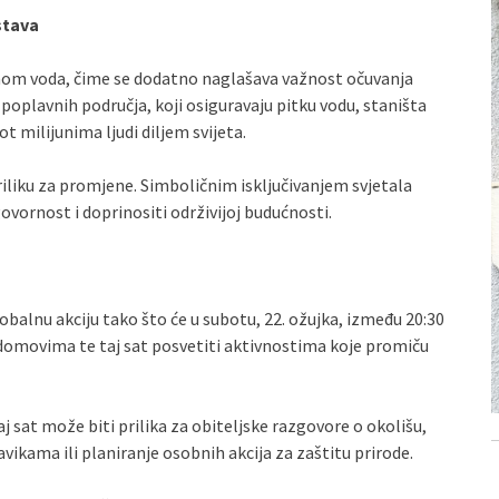
stava
anom voda, čime se dodatno naglašava važnost očuvanja
 poplavnih područja, koji osiguravaju pitku vodu, staništa
vot milijunima ljudi diljem svijeta.
riliku za promjene. Simboličnim isključivanjem svjetala
vornost i doprinositi održivijoj budućnosti.
balnu akciju tako što će u subotu, 22. ožujka, između 20:30
im domovima te taj sat posvetiti aktivnostima koje promiču
aj sat može biti prilika za obiteljske razgovore o okolišu,
ikama ili planiranje osobnih akcija za zaštitu prirode.