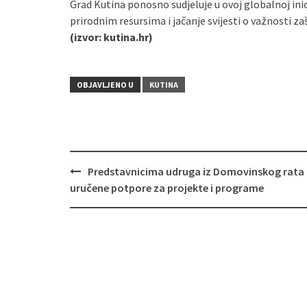
Grad Kutina ponosno sudjeluje u ovoj globalnoj inic
prirodnim resursima i jačanje svijesti o važnosti z
(izvor: kutina.hr)
OBJAVLJENO U
KUTINA
Predstavnicima udruga iz Domovinskog rata
Navigacija
uručene potpore za projekte i programe
objava