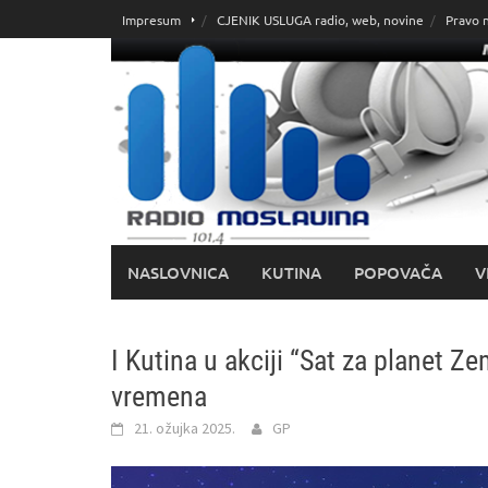
Skoči
Impresum
CJENIK USLUGA radio, web, novine
Pravo 
do
sadržaja
NASLOVNICA
KUTINA
POPOVAČA
V
I Kutina u akciji “Sat za planet Z
vremena
21. ožujka 2025.
GP