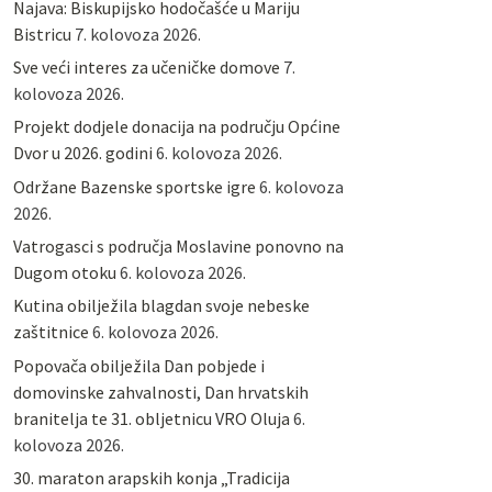
Najava: Biskupijsko hodočašće u Mariju
Bistricu
7. kolovoza 2026.
Sve veći interes za učeničke domove
7.
kolovoza 2026.
Projekt dodjele donacija na području Općine
Dvor u 2026. godini
6. kolovoza 2026.
Održane Bazenske sportske igre
6. kolovoza
2026.
Vatrogasci s područja Moslavine ponovno na
Dugom otoku
6. kolovoza 2026.
Kutina obilježila blagdan svoje nebeske
zaštitnice
6. kolovoza 2026.
Popovača obilježila Dan pobjede i
domovinske zahvalnosti, Dan hrvatskih
branitelja te 31. obljetnicu VRO Oluja
6.
kolovoza 2026.
30. maraton arapskih konja „Tradicija