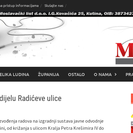
na pristup informacijama
Slušajte nas
ELIKA LUDINA
ŽUPANIJA
OSTALO
O NAMA
PRA
ijelu Radićeve ulice
zvođenja radova na izgradnji sustava javne odvodnje
ni, od križanja s ulicom Kralja Petra Krešimira IV do