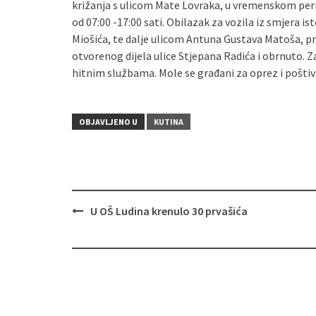
križanja s ulicom Mate Lovraka, u vremenskom peri
od 07:00 -17:00 sati. Obilazak za vozila iz smjera i
Miošića, te dalje ulicom Antuna Gustava Matoša, pr
otvorenog dijela ulice Stjepana Radića i obrnuto. Z
hitnim službama. Mole se građani za oprez i pošti
OBJAVLJENO U
KUTINA
U OŠ Ludina krenulo 30 prvašića
Navigacija
objava