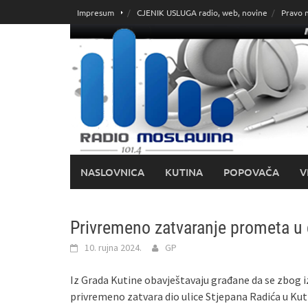
Skoči
Impresum
CJENIK USLUGA radio, web, novine
Pravo 
do
sadržaja
NASLOVNICA
KUTINA
POPOVAČA
V
Privremeno zatvaranje prometa u d
10. rujna 2024.
GP
Iz Grada Kutine obavještavaju građane da se zbog i
privremeno zatvara dio ulice Stjepana Radića u Kuti