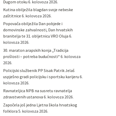
Dugom otoku
6. kolovoza 2026.
Kutina obilježila blagdan svoje nebeske
zaštitnice
6. kolovoza 2026.
Popovača obilježila Dan pobjede i
domovinske zahvalnosti, Dan hrvatskih
branitelja te 31. obljetnicu VRO Oluja
6.
kolovoza 2026.
30. maraton arapskih konja „Tradicija
prošlosti – potreba budućnosti“
6. kolovoza
2026.
Policijski službenik PP Sisak Patrik Jelaš
uspješno gradi policijsku i sportsku karijeru
6.
kolovoza 2026.
Ravnateljica NPB na susretu ravnatelja
zdravstvenih ustanova
6. kolovoza 2026.
Započela još jedna Ljetna škola hrvatskog
folklora
5. kolovoza 2026.