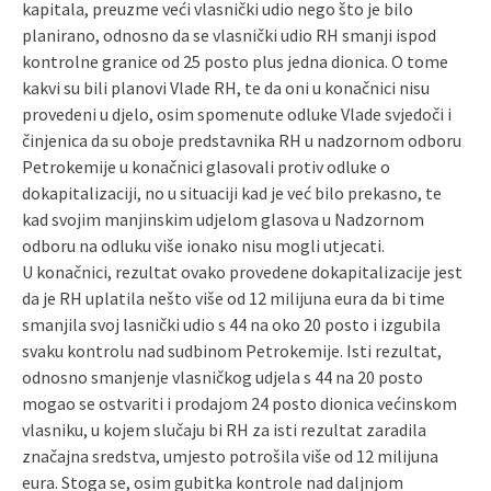
kapitala, preuzme veći vlasnički udio nego što je bilo
planirano, odnosno da se vlasnički udio RH smanji ispod
kontrolne granice od 25 posto plus jedna dionica. O tome
kakvi su bili planovi Vlade RH, te da oni u konačnici nisu
provedeni u djelo, osim spomenute odluke Vlade svjedoči i
činjenica da su oboje predstavnika RH u nadzornom odboru
Petrokemije u konačnici glasovali protiv odluke o
dokapitalizaciji, no u situaciji kad je već bilo prekasno, te
kad svojim manjinskim udjelom glasova u Nadzornom
odboru na odluku više ionako nisu mogli utjecati.
U konačnici, rezultat ovako provedene dokapitalizacije jest
da je RH uplatila nešto više od 12 milijuna eura da bi time
smanjila svoj lasnički udio s 44 na oko 20 posto i izgubila
svaku kontrolu nad sudbinom Petrokemije. Isti rezultat,
odnosno smanjenje vlasničkog udjela s 44 na 20 posto
mogao se ostvariti i prodajom 24 posto dionica većinskom
vlasniku, u kojem slučaju bi RH za isti rezultat zaradila
značajna sredstva, umjesto potrošila više od 12 milijuna
eura. Stoga se, osim gubitka kontrole nad daljnjom