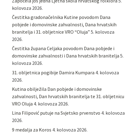
Započela još jedna Ljetna škola hrvatskog folklora
5.
kolovoza 2026.
Čestitka gradonačelnika Kutine povodom Dana
pobjede i domovinske zahvalnosti, Dana hrvatskih
branitelja i 31. obljetnice VRO “Oluja”
5. kolovoza
2026.
Čestitka župana Celjaka povodom Dana pobjede i
domovinske zahvalnosti i Dana hrvatskih branitelja
5.
kolovoza 2026.
31. obljetnica pogibije Damira Kumpara
4. kolovoza
2026.
Kutina obilježila Dan pobjede i domovinske
zahvalnosti, Dan hrvatskih branitelja te 31. obljetnicu
VRO Oluja
4. kolovoza 2026.
Lina Filipović putuje na Svjetsko prvenstvo
4. kolovoza
2026.
9 medalja za Koros
4. kolovoza 2026.