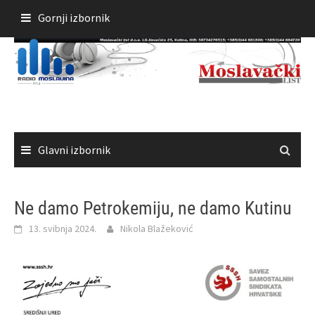
Skoči
Gornji izbornik
do
sadržaja
Glavni izbornik
Ne damo Petrokemiju, ne damo Kutinu
13. svibnja 2024.
Nikola Blažeković