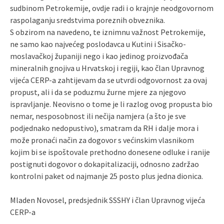
sudbinom Petrokemije, ovdje radi i o krajnje neodgovornom
raspolaganju sredstvima poreznih obveznika.
S obzirom na navedeno, te iznimnu važnost Petrokemije,
ne samo kao najvećeg poslodavca u Kutini i Sisačko-
moslavačkoj županiji nego i kao jedinog proizvođača
mineralnih gnojiva u Hrvatskoj i regiji, kao član Upravnog
vijeća CERP-a zahtijevam da se utvrdi odgovornost za ovaj
propust, ali i da se poduzmu žurne mjere za njegovo
ispravljanje. Neovisno o tome je li razlog ovog propusta bio
nemar, nesposobnost ili nečija namjera (a što je sve
podjednako nedopustivo), smatram da RH i dalje mora i
može pronaći način za dogovor s većinskim vlasnikom
kojim bi se ispoštovale prethodno donesene odluke i ranije
postignuti dogovor o dokapitalizaciji, odnosno zadržao
kontrolni paket od najmanje 25 posto plus jedna dionica.
Mladen Novosel, predsjednik SSSHY i član Upravnog vijeća
CERP-a