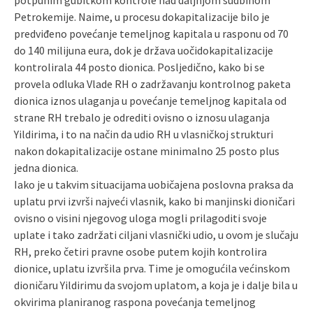
potpunim gubitkom kontrole nad daljnjom sudbinom
Petrokemije. Naime, u procesu dokapitalizacije bilo je
predviđeno povećanje temeljnog kapitala u rasponu od 70
do 140 milijuna eura, dok je država uočidokapitalizacije
kontrolirala 44 posto dionica. Posljedično, kako bi se
provela odluka Vlade RH o zadržavanju kontrolnog paketa
dionica iznos ulaganja u povećanje temeljnog kapitala od
strane RH trebalo je odrediti ovisno o iznosu ulaganja
Yildirima, i to na način da udio RH u vlasničkoj strukturi
nakon dokapitalizacije ostane minimalno 25 posto plus
jedna dionica.
Iako je u takvim situacijama uobičajena poslovna praksa da
uplatu prvi izvrši najveći vlasnik, kako bi manjinski dioničari
ovisno o visini njegovog uloga mogli prilagoditi svoje
uplate i tako zadržati ciljani vlasnički udio, u ovom je slučaju
RH, preko četiri pravne osobe putem kojih kontrolira
dionice, uplatu izvršila prva. Time je omogućila većinskom
dioničaru Yildirimu da svojom uplatom, a koja je i dalje bila u
okvirima planiranog raspona povećanja temeljnog