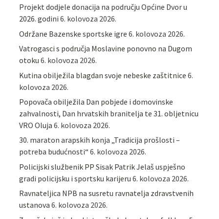
Projekt dodjele donacija na području Općine Dvor u
2026. godini
6. kolovoza 2026.
Održane Bazenske sportske igre
6. kolovoza 2026.
Vatrogasci s područja Moslavine ponovno na Dugom
otoku
6. kolovoza 2026.
Kutina obilježila blagdan svoje nebeske zaštitnice
6.
kolovoza 2026.
Popovača obilježila Dan pobjede i domovinske
zahvalnosti, Dan hrvatskih branitelja te 31. obljetnicu
VRO Oluja
6. kolovoza 2026.
30. maraton arapskih konja „Tradicija prošlosti –
potreba budućnosti“
6. kolovoza 2026.
Policijski službenik PP Sisak Patrik Jelaš uspješno
gradi policijsku i sportsku karijeru
6. kolovoza 2026.
Ravnateljica NPB na susretu ravnatelja zdravstvenih
ustanova
6. kolovoza 2026.