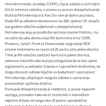
restrukturiranje i prodaju (CERP), čija je zadaća u tom tijelu
štititi interese radnika, a vezano uz proces dokapitalizacije
društva Petrokemija d.d. Kao što vam je dobro poznato,
Vlada RH je odlukom donesenom na 289. sjednici 29. veljače
ove godine odlučila sudjelovati u dokapitalizaciji
Petrokemije koju je predložio većinski vlasnik Yildirim, i to
na način da udio dionica koji RH kontrolira kroz CERP,
Plinacro, Janaf i Fond za financiranje razgradnje NEK
ostane minimalno na razini od 25 posto plus jedna dionica.
Time je RH odlučila zadržati kontrolni paket dionica,
odnosno vlasnički udio koji joj omogućava da se bez njene
suglasnosti, a sukladno Zakonu o trgovačkim društvima, ne
mogu donositi odluke ključne za budućnost i opstojnost
Petrokemije, uključujući moguće odluke o zatvaranju
proizvodnje i gašenju društva.
Postupak dokapitalizacije je međutim, iz posve nejasnih
razloga, proveden tako da će rezultirati s vlasničkim
udjelom države od svega oko 20 posto i posljedično