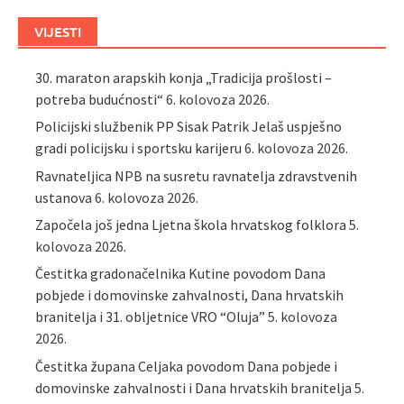
VIJESTI
30. maraton arapskih konja „Tradicija prošlosti –
potreba budućnosti“
6. kolovoza 2026.
Policijski službenik PP Sisak Patrik Jelaš uspješno
gradi policijsku i sportsku karijeru
6. kolovoza 2026.
Ravnateljica NPB na susretu ravnatelja zdravstvenih
ustanova
6. kolovoza 2026.
Započela još jedna Ljetna škola hrvatskog folklora
5.
kolovoza 2026.
Čestitka gradonačelnika Kutine povodom Dana
pobjede i domovinske zahvalnosti, Dana hrvatskih
branitelja i 31. obljetnice VRO “Oluja”
5. kolovoza
2026.
Čestitka župana Celjaka povodom Dana pobjede i
domovinske zahvalnosti i Dana hrvatskih branitelja
5.