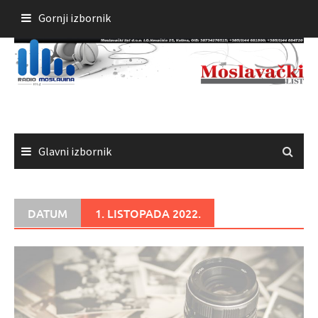
Skoči
Gornji izbornik
do
sadržaja
Glavni izbornik
DATUM
1. LISTOPADA 2022.