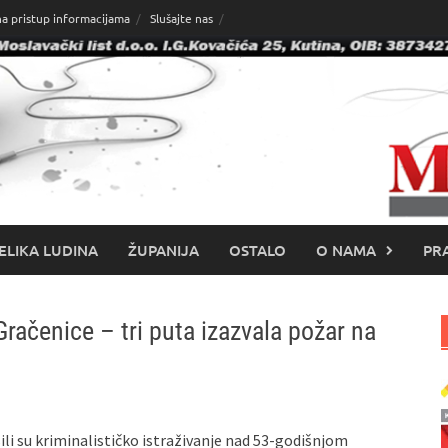
na pristup informacijama
Slušajte nas
ELIKA LUDINA
ŽUPANIJA
OSTALO
O NAMA
PRA
ačenice – tri puta izazvala požar na
šili su kriminalističko istraživanje nad 53-godišnjom