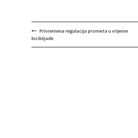
Privremena regulacija prometa u vrijeme
Navigacija
biciklijade
objava