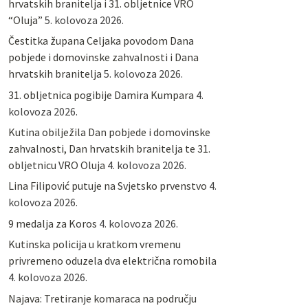
hrvatskih branitelja i 31. obljetnice VRO
“Oluja”
5. kolovoza 2026.
Čestitka župana Celjaka povodom Dana
pobjede i domovinske zahvalnosti i Dana
hrvatskih branitelja
5. kolovoza 2026.
31. obljetnica pogibije Damira Kumpara
4.
kolovoza 2026.
Kutina obilježila Dan pobjede i domovinske
zahvalnosti, Dan hrvatskih branitelja te 31.
obljetnicu VRO Oluja
4. kolovoza 2026.
Lina Filipović putuje na Svjetsko prvenstvo
4.
kolovoza 2026.
9 medalja za Koros
4. kolovoza 2026.
Kutinska policija u kratkom vremenu
privremeno oduzela dva električna romobila
4. kolovoza 2026.
Najava: Tretiranje komaraca na području