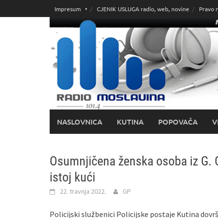
Skoči
Impresum
CJENIK USLUGA radio, web, novine
Pravo 
do
sadržaja
NASLOVNICA
KUTINA
POPOVAČA
V
Osumnjičena ženska osoba iz G. Gr
istoj kući
22. travnja 2022.
GP
Policijski službenici Policijske postaje Kutina dovr