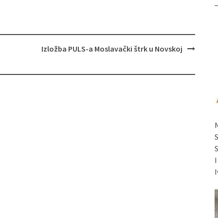
Izložba PULS-a Moslavački štrk u Novskoj
I