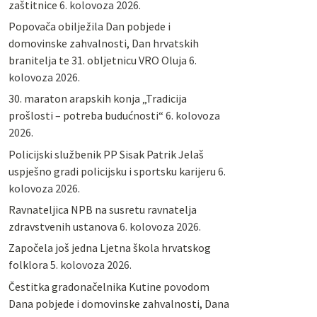
zaštitnice
6. kolovoza 2026.
Popovača obilježila Dan pobjede i
domovinske zahvalnosti, Dan hrvatskih
branitelja te 31. obljetnicu VRO Oluja
6.
kolovoza 2026.
30. maraton arapskih konja „Tradicija
prošlosti – potreba budućnosti“
6. kolovoza
2026.
Policijski službenik PP Sisak Patrik Jelaš
uspješno gradi policijsku i sportsku karijeru
6.
kolovoza 2026.
Ravnateljica NPB na susretu ravnatelja
zdravstvenih ustanova
6. kolovoza 2026.
Započela još jedna Ljetna škola hrvatskog
folklora
5. kolovoza 2026.
Čestitka gradonačelnika Kutine povodom
Dana pobjede i domovinske zahvalnosti, Dana