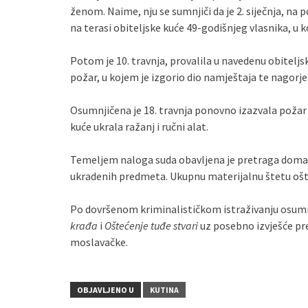
ženom. Naime, nju se sumnjiči da je 2. siječnja, na
na terasi obiteljske kuće 49-godišnjeg vlasnika, u 
Potom je 10. travnja, provalila u navedenu obiteljsk
požar, u kojem je izgorio dio namještaja te nagorje
Osumnjičena je 18. travnja ponovno izazvala požar na
kuće ukrala ražanj i ručni alat.
Temeljem naloga suda obavljena je pretraga doma i
ukradenih predmeta. Ukupnu materijalnu štetu ošte
Po dovršenom kriminalističkom istraživanju osumn
krađa
i
Oštećenje tuđe stvari
uz posebno izvješće pr
moslavačke.
OBJAVLJENO U
KUTINA