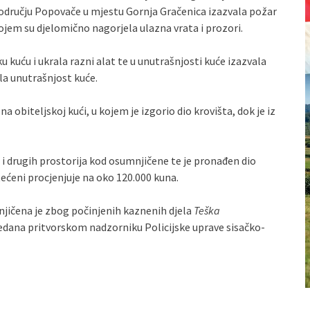
 području Popovače u mjestu Gornja Gračenica izazvala požar
kojem su djelomično nagorjela ulazna vrata i prozori.
u kuću i ukrala razni alat te u unutrašnjosti kuće izazvala
la unutrašnjost kuće.
 obiteljskoj kući, u kojem je izgorio dio krovišta, dok je iz
 drugih prostorija kod osumnjičene te je pronađen dio
ćeni procjenjuje na oko 120.000 kuna.
jičena je zbog počinjenih kaznenih djela
Teška
edana pritvorskom nadzorniku Policijske uprave sisačko-