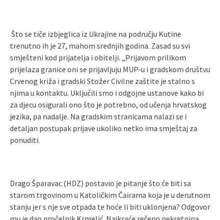
Što se tiče izbjeglica iz Ukrajine na području Kutine
trenutno ih je 27, mahom srednjih godina. Zasad su svi
smješteni kod prijatelja i obitelji. „Prijavom prilikom
prijelaza granice oni se prijavljuju MUP-u i gradskom društvu
Crvenog križa i gradski Stožer Civilne zaštite je stalno s
njima u kontaktu. Uključili smo i odgojne ustanove kako bi
za djecu osigurali ono što je potrebno, od učenja hrvatskog
jezika, pa nadalje. Na gradskim stranicama nalazi se i
detaljan postupak prijave ukoliko netko ima smještaj za
ponuditi.
Drago Šparavac (HDZ) postavio je pitanje što će biti sa
starom trgovinom u Katoličkim Čairama koja je u derutnom
stanju jer s nje sve otpada te hoće li biti uklonjena? Odgovor
mu je dao pročelnik Krmelić. Najkraće rečeno nekretnina