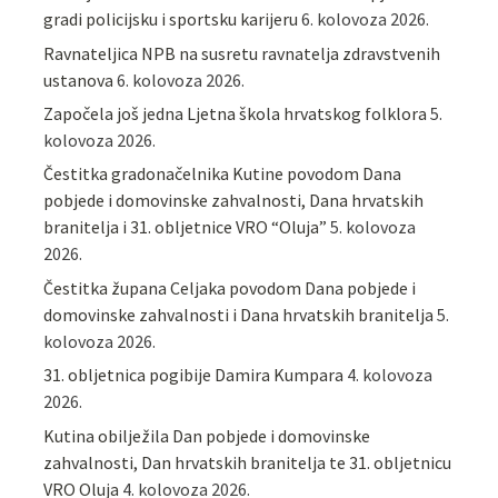
gradi policijsku i sportsku karijeru
6. kolovoza 2026.
Ravnateljica NPB na susretu ravnatelja zdravstvenih
ustanova
6. kolovoza 2026.
Započela još jedna Ljetna škola hrvatskog folklora
5.
kolovoza 2026.
Čestitka gradonačelnika Kutine povodom Dana
pobjede i domovinske zahvalnosti, Dana hrvatskih
branitelja i 31. obljetnice VRO “Oluja”
5. kolovoza
2026.
Čestitka župana Celjaka povodom Dana pobjede i
domovinske zahvalnosti i Dana hrvatskih branitelja
5.
kolovoza 2026.
31. obljetnica pogibije Damira Kumpara
4. kolovoza
2026.
Kutina obilježila Dan pobjede i domovinske
zahvalnosti, Dan hrvatskih branitelja te 31. obljetnicu
VRO Oluja
4. kolovoza 2026.