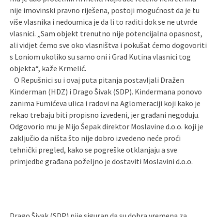
nije imovinski pravno riješena, postoji mogućnost da je tu
više vlasnika i nedoumica je da li to raditi dok se ne utvrde
vlasnici. „Sam objekt trenutno nije potencijalna opasnost,
ali vidjet ćemo sve oko vlasništva i pokušat ćemo dogovoriti
s Loniom ukoliko su samo oni i Grad Kutina vlasnici tog
objekta“, kaže Krmelić.
O Repušnici su i ovaj puta pitanja postavljali Dražen
Kinderman (HDZ) i Drago Šivak (SDP). Kindermana ponovo
zanima Fumićeva ulica i radovi na Aglomeraciji koji kako je
rekao trebaju biti propisno izvedeni, jer građani negoduju.
Odgovorio mu je Mijo Šepak direktor Moslavine d.o.o. koji je
zaključio da ništa što nije dobro izvedeno neće proći
tehnički pregled, kako se pogreške otklanjaju a sve
primjedbe građana poželjno je dostaviti Moslavini d.o.o.
Drago Šivak (SDP) nije siguran da su dobra vremena za