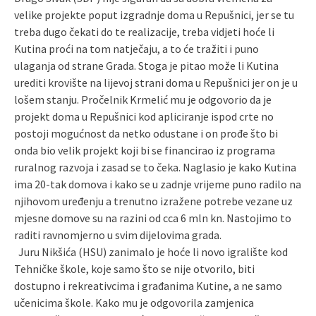
velike projekte poput izgradnje doma u Repušnici, jer se tu
treba dugo čekati do te realizacije, treba vidjeti hoće li
Kutina proći na tom natječaju, a to će tražiti i puno
ulaganja od strane Grada. Stoga je pitao može li Kutina
urediti krovište na lijevoj strani doma u Repušnici jer on je u
lošem stanju. Pročelnik Krmelić mu je odgovorio da je
projekt doma u Repušnici kod apliciranje ispod crte no
postoji mogućnost da netko odustane i on prođe što bi
onda bio velik projekt koji bi se financirao iz programa
ruralnog razvoja i zasad se to čeka. Naglasio je kako Kutina
ima 20-tak domova i kako se u zadnje vrijeme puno radilo na
njihovom uređenju a trenutno izražene potrebe vezane uz
mjesne domove su na razini od cca 6 mln kn. Nastojimo to
raditi ravnomjerno u svim dijelovima grada.
Juru Nikšića (HSU) zanimalo je hoće li novo igralište kod
Tehničke škole, koje samo što se nije otvorilo, biti
dostupno i rekreativcima i građanima Kutine, a ne samo
učenicima škole. Kako mu je odgovorila zamjenica