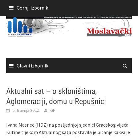
Skoči
Gornji izbornik
do
sadržaja
Glavni izbornik
Aktualni sat – o skloništima,
Aglomeraciji, domu u Repušnici
5. travnja 2022.
GP
Ivana Masnec (HDZ) na posljednjoj sjednici Gradskog vijeća
Kutine tijekom Aktualnog sata postavila je pitanje kakva je