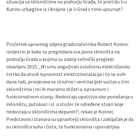
situacija sa skloništima na području Grada, te pristižu li u
Kutinu izbjeglice iz Ukrajine i je li Grad s time upoznat?
Pročelnik upravnog odjela gradonačelnika Robert Kolenc
izvijestio je kako su pregledana sva javna skloništa na
području Grada u kojima su zadnji tehnički pregledi
obavljeni 2015. „Mi smo angažirali ovlaštenu električarsku
tvrtku da utvrdi ispravnost elektroinstalacija i to se ovih
dana radi, provjerava se stručno i ventilacijski sustav u tim
skloništima i mi ih moramo držati u ispravnom i
funkcionalnom stanju. Nedostaju uputstva oko ponašanja u
skloništu, putokazi i sl. a stožer će određene stvari koje
nedostaju u skloništima dopuniti“, rekao je Kolnec.
Predstavnici stanara su upravitelji skloništa i zaključak je da
su skloništa suha i čista, te funkcionalna i uporabljiva.