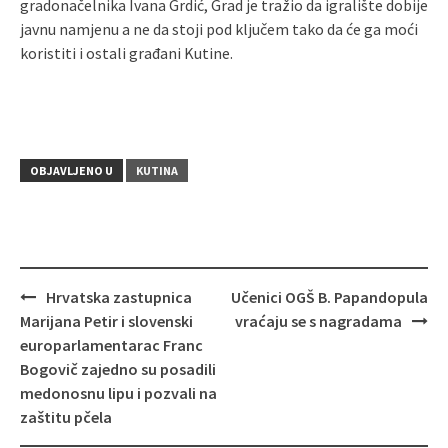
gradonačelnika Ivana Grdić, Grad je tražio da igralište dobije
javnu namjenu a ne da stoji pod ključem tako da će ga moći
koristiti i ostali građani Kutine.
OBJAVLJENO U
KUTINA
Hrvatska zastupnica
Učenici OGŠ B. Papandopula
Navigacija
Marijana Petir i slovenski
vraćaju se s nagradama
objava
europarlamentarac Franc
Bogovič zajedno su posadili
medonosnu lipu i pozvali na
zaštitu pčela