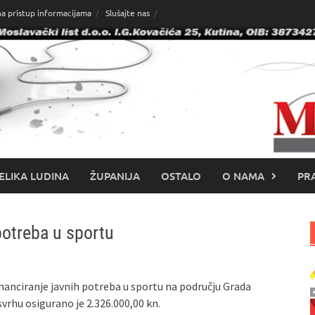
na pristup informacijama
Slušajte nas
ELIKA LUDINA
ŽUPANIJA
OSTALO
O NAMA
PRA
potreba u sportu
financiranje javnih potreba u sportu na području Grada
svrhu osigurano je 2.326.000,00 kn.