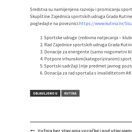
Sredstva su namijenjena razvoju i promicanju sport
Skupštine Zajednica sportskih udruga Grada Kutine. R
pogledajte na poveznici:
https://www.kutina.hr/Slu
Sportske udruge (redovna natjecanja – klubo
Rad Zajednice sportskih udruga Grada Kutine
Donacije za energente (samo nogometni klu
Potpore vrhunskim(kategoriziranim) sportaš
Sportski sadržaji (nije predmet javnog poziv
Donacija za rad sportaša s invaliditetom AK
OBJAVLJENO U
KUTINA
Vožnja bez stjecanja vozačke i pod utjecajem