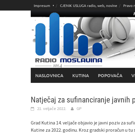
Skoči
Impresum
CJENIK USLUGA radio, web, novine
Pravo 
do
sadržaja
NASLOVNICA
KUTINA
POPOVAČA
V
Natječaj za sufinanciranje javnih 
21. veljače 2022.
GP
Grad Kutina 14. veljače objavio je javni poziv za su
Kutine za 2022. godinu. Kroz gradski proračun u tu 