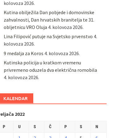
kolovoza 2026.
Kutina obilježila Dan pobjede i domovinske
zahvalnosti, Dan hrvatskih branitelja te 31.
obljetnicu VRO Oluja
4. kolovoza 2026.
Lina Filipović putuje na Svjetsko prvenstvo
4.
kolovoza 2026.
9 medalja za Koros
4. kolovoza 2026.
Kutinska policija u kratkom vremenu
privremeno oduzela dva električna romobila
4. kolovoza 2026.
KALENDAR
eljača 2022
P
U
S
Č
P
S
N