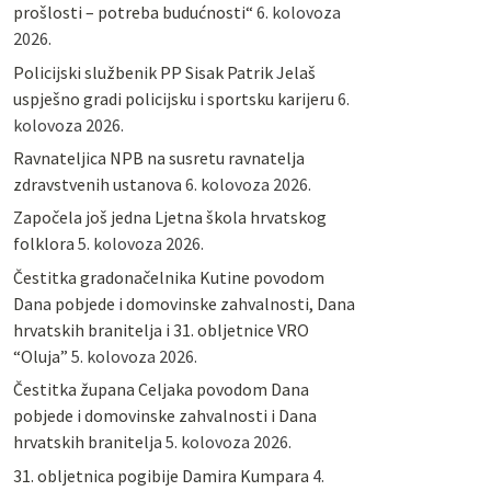
prošlosti – potreba budućnosti“
6. kolovoza
2026.
Policijski službenik PP Sisak Patrik Jelaš
uspješno gradi policijsku i sportsku karijeru
6.
kolovoza 2026.
Ravnateljica NPB na susretu ravnatelja
zdravstvenih ustanova
6. kolovoza 2026.
Započela još jedna Ljetna škola hrvatskog
folklora
5. kolovoza 2026.
Čestitka gradonačelnika Kutine povodom
Dana pobjede i domovinske zahvalnosti, Dana
hrvatskih branitelja i 31. obljetnice VRO
“Oluja”
5. kolovoza 2026.
Čestitka župana Celjaka povodom Dana
pobjede i domovinske zahvalnosti i Dana
hrvatskih branitelja
5. kolovoza 2026.
31. obljetnica pogibije Damira Kumpara
4.