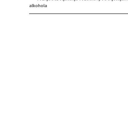
Navigacija
alkohola
objava