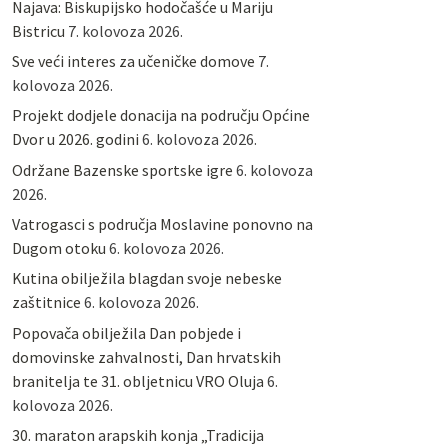
Najava: Biskupijsko hodočašće u Mariju
Bistricu
7. kolovoza 2026.
Sve veći interes za učeničke domove
7.
kolovoza 2026.
Projekt dodjele donacija na području Općine
Dvor u 2026. godini
6. kolovoza 2026.
Održane Bazenske sportske igre
6. kolovoza
2026.
Vatrogasci s područja Moslavine ponovno na
Dugom otoku
6. kolovoza 2026.
Kutina obilježila blagdan svoje nebeske
zaštitnice
6. kolovoza 2026.
Popovača obilježila Dan pobjede i
domovinske zahvalnosti, Dan hrvatskih
branitelja te 31. obljetnicu VRO Oluja
6.
kolovoza 2026.
30. maraton arapskih konja „Tradicija