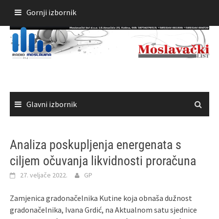
Skoči
Gornji izbornik
do
sadržaja
Glavni izbornik
Analiza poskupljenja energenata s
ciljem očuvanja likvidnosti proračuna
27. veljače 2022.
GP
Zamjenica gradonačelnika Kutine koja obnaša dužnost
gradonačelnika, Ivana Grdić, na Aktualnom satu sjednice