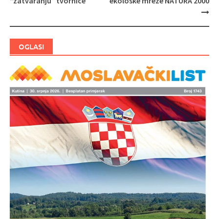
“zatvaranju” tvornice
ekološke mreže NATURA 2000
OGLASI