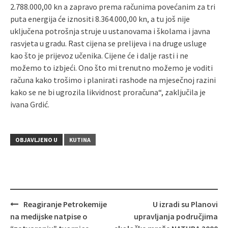
2.788.000,00 kn a zapravo prema računima povećanim za tri
puta energija će iznositi 8.364.000,00 kn, a tu još nije
uključena potrošnja struje u ustanovama i školama i javna
rasvjeta u gradu. Rast cijena se prelijeva i na druge usluge
kao što je prijevoz učenika. Cijene će i dalje rasti i ne
možemo to izbjeći. Ono što mi trenutno možemo je voditi
računa kako trošimo i planirati rashode na mjesečnoj razini
kako se ne bi ugrozila likvidnost proračuna“, zaključila je
ivana Grdić.
OBJAVLJENO U
KUTINA
Reagiranje Petrokemije
U izradi su Planovi
Navigacija
na medijske natpise o
upravljanja područjima
objava