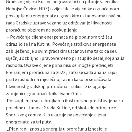
Gradskog vijeća Kutine odgovarajući na pitanje vijećnika
Nebojše Čovića (HDZ) izvijestila je vijećnike o značajnom
poskupljenju energenata u gradskim ustanovama i načinu
rada Gradske uprave vezano uz održavanje likvidnosti
proračuna obzirom na poskupljenja.
– Povećanje cijena energenata na globalnom tržištu
odrazilo se i na Kutinu. Povećanje troškova energenata
zabilježeno je u svim gradskim ustanovama tako da se u
siječnju ozbiljno i pravovremeno pristupilo detaljnoj analizi
rashoda. Ovakve cijene plina nisu se mogle predvidjeti
kreiranjem proračuna za 2022., zato se sada analiziraju i
prate rashodi na mjesečnoj razini kako bi se sačuvala
likvidnost gradskog proračuna – sukus je izlaganja
zamjenice gradonačelnika Ivane Grdić.
Poskupljenja su i u brojkama ilustrativno predstavljena za
pojedine ustanove Grada Kutine, od škola do primjerice
Sportskog centra, što ukazuje na povećanje cijena
energenata za tri puta.
„Planirani iznos za energiju u proračunu iznosio je