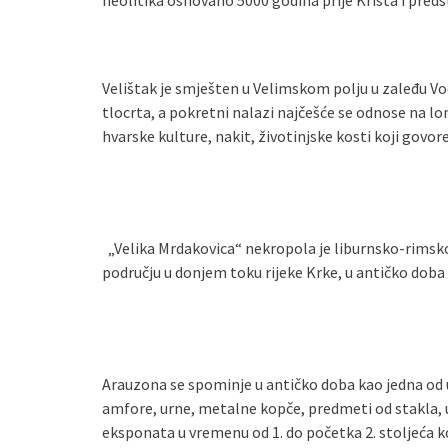
neolitika osnovano 5000 godina prije Krista i preds
Velištak je smješten u Velimskom polju u zaleđu Vod
tlocrta, a pokretni nalazi najčešće se odnose na 
hvarske kulture, nakit, životinjske kosti koji govor
„Velika Mrdakovica“ nekropola je liburnsko-rimskog n
području u donjem toku rijeke Krke, u antičko doba
Arauzona se spominje u antičko doba kao jedna od
amfore, urne, metalne kopče, predmeti od stakla, ul
eksponata u vremenu od 1. do početka 2. stoljeća koj