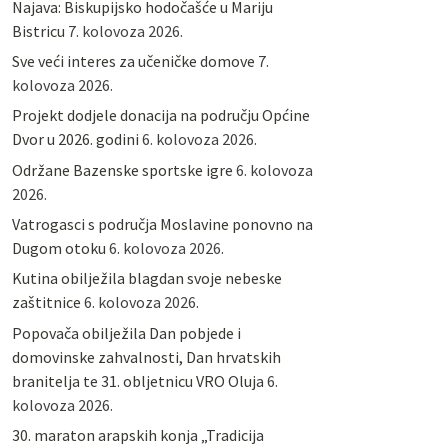
Najava: Biskupijsko hodočašće u Mariju
Bistricu
7. kolovoza 2026.
Sve veći interes za učeničke domove
7.
kolovoza 2026.
Projekt dodjele donacija na području Općine
Dvor u 2026. godini
6. kolovoza 2026.
Održane Bazenske sportske igre
6. kolovoza
2026.
Vatrogasci s područja Moslavine ponovno na
Dugom otoku
6. kolovoza 2026.
Kutina obilježila blagdan svoje nebeske
zaštitnice
6. kolovoza 2026.
Popovača obilježila Dan pobjede i
domovinske zahvalnosti, Dan hrvatskih
branitelja te 31. obljetnicu VRO Oluja
6.
kolovoza 2026.
30. maraton arapskih konja „Tradicija