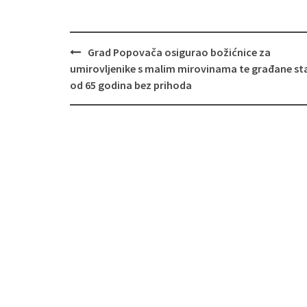
Grad Popovača osigurao božićnice za
Navigacija
umirovljenike s malim mirovinama te građane sta
objava
od 65 godina bez prihoda