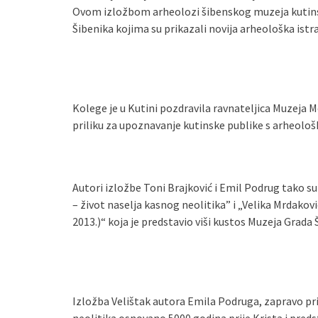
Ovom izložbom arheolozi šibenskog muzeja kutinsko
Šibenika kojima su prikazali novija arheološka ist
Kolege je u Kutini pozdravila ravnateljica Muzeja M
priliku za upoznavanje kutinske publike s arheološk
Autori izložbe Toni Brajković i Emil Podrug tako su
– život naselja kasnog neolitika” i „Velika Mrdakovi
2013.)“ koja je predstavio viši kustos Muzeja Grada 
Izložba Velištak autora Emila Podruga, zapravo pr