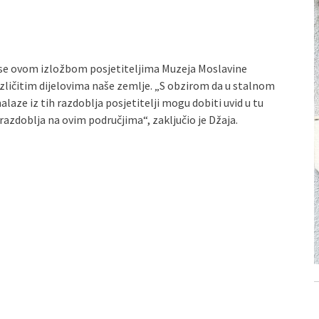
 se ovom izložbom posjetiteljima Muzeja Moslavine
azličitim dijelovima naše zemlje. „S obzirom da u stalnom
ze iz tih razdoblja posjetitelji mogu dobiti uvid u tu
 razdoblja na ovim područjima“, zaključio je Džaja.