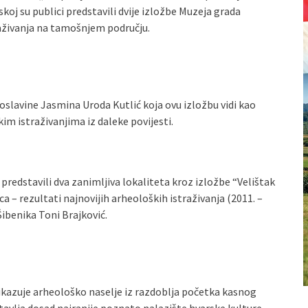
j su publici predstavili dvije izložbe Muzeja grada
raživanja na tamošnjem području.
oslavine Jasmina Uroda Kutlić koja ovu izložbu vidi kao
im istraživanjima iz daleke povijesti.
 predstavili dva zanimljiva lokaliteta kroz izložbe “Velištak
ca – rezultati najnovijih arheoloških istraživanja (2011. –
Šibenika Toni Brajković.
ikazuje arheološko naselje iz razdoblja početka kasnog