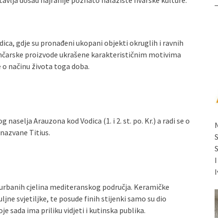
tavlja dosad najranije poznato nalazište hvarske kulture.
ica, gdje su pronađeni ukopani objekti okruglih i ravnih
lončarske proizvode ukrašene karakterističnim motivima
e o načinu života toga doba.
aselja Arauzona kod Vodica (1. i 2. st. po. Kr.) a radi se o
 nazvane Titius.
I
 urbanih cjelina mediteranskog područja. Keramičke
jne svjetiljke, te posude finih stijenki samo su dio
e sada ima priliku vidjeti i kutinska publika.