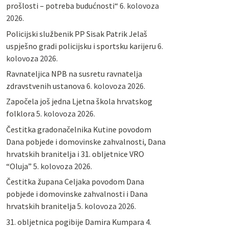
prošlosti – potreba budućnosti“
6. kolovoza
2026.
Policijski službenik PP Sisak Patrik Jelaš
uspješno gradi policijsku i sportsku karijeru
6.
kolovoza 2026.
Ravnateljica NPB na susretu ravnatelja
zdravstvenih ustanova
6. kolovoza 2026.
Započela još jedna Ljetna škola hrvatskog
folklora
5. kolovoza 2026.
Čestitka gradonačelnika Kutine povodom
Dana pobjede i domovinske zahvalnosti, Dana
hrvatskih branitelja i 31. obljetnice VRO
“Oluja”
5. kolovoza 2026.
Čestitka župana Celjaka povodom Dana
pobjede i domovinske zahvalnosti i Dana
hrvatskih branitelja
5. kolovoza 2026.
31. obljetnica pogibije Damira Kumpara
4.