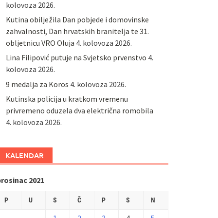
kolovoza 2026.
Kutina obilježila Dan pobjede i domovinske
zahvalnosti, Dan hrvatskih branitelja te 31.
obljetnicu VRO Oluja
4. kolovoza 2026.
Lina Filipović putuje na Svjetsko prvenstvo
4.
kolovoza 2026.
9 medalja za Koros
4. kolovoza 2026.
Kutinska policija u kratkom vremenu
privremeno oduzela dva električna romobila
4. kolovoza 2026.
KALENDAR
prosinac 2021
P
U
S
Č
P
S
N