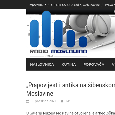
Skoči
Impresum
CJENIK USLUGA radio, web, novine
Pravo 
do
sadržaja
NASLOVNICA
KUTINA
POPOVAČA
V
„Prapovijest i antika na šibensko
Moslavine
3. prosinca 2021.
GP
U Galeriji Muzeja Moslavine otvorena je arheološka