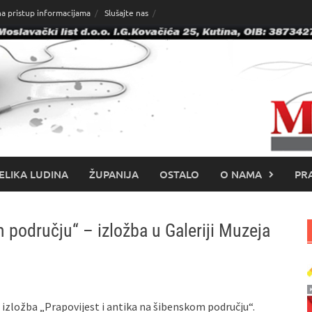
na pristup informacijama
Slušajte nas
ELIKA LUDINA
ŽUPANIJA
OSTALO
O NAMA
PRA
m području“ – izložba u Galeriji Muzeja
 izložba „Prapovijest i antika na šibenskom području“.