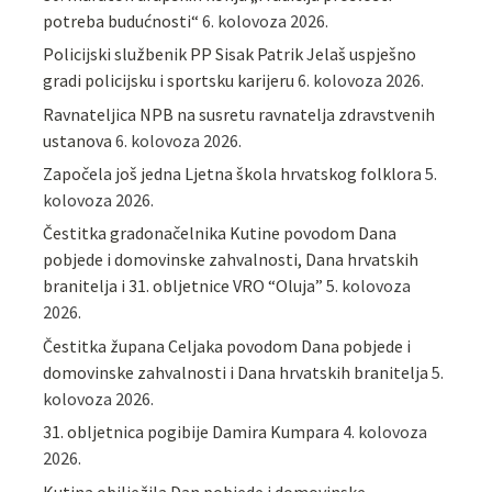
potreba budućnosti“
6. kolovoza 2026.
Policijski službenik PP Sisak Patrik Jelaš uspješno
gradi policijsku i sportsku karijeru
6. kolovoza 2026.
Ravnateljica NPB na susretu ravnatelja zdravstvenih
ustanova
6. kolovoza 2026.
Započela još jedna Ljetna škola hrvatskog folklora
5.
kolovoza 2026.
Čestitka gradonačelnika Kutine povodom Dana
pobjede i domovinske zahvalnosti, Dana hrvatskih
branitelja i 31. obljetnice VRO “Oluja”
5. kolovoza
2026.
Čestitka župana Celjaka povodom Dana pobjede i
domovinske zahvalnosti i Dana hrvatskih branitelja
5.
kolovoza 2026.
31. obljetnica pogibije Damira Kumpara
4. kolovoza
2026.
Kutina obilježila Dan pobjede i domovinske