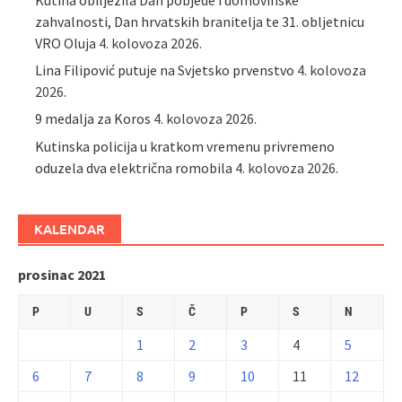
zahvalnosti, Dan hrvatskih branitelja te 31. obljetnicu
VRO Oluja
4. kolovoza 2026.
Lina Filipović putuje na Svjetsko prvenstvo
4. kolovoza
2026.
9 medalja za Koros
4. kolovoza 2026.
Kutinska policija u kratkom vremenu privremeno
oduzela dva električna romobila
4. kolovoza 2026.
KALENDAR
prosinac 2021
P
U
S
Č
P
S
N
1
2
3
4
5
6
7
8
9
10
11
12