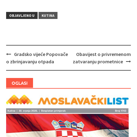
OBJAVLJENO U
KUTINA
Gradsko vijeće Popovače
Obavijest o privremenom
Navigacija
o zbrinjavanju otpada
zatvaranju prometnice
objava
OGLASI