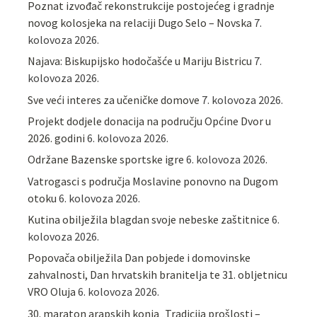
Poznat izvođač rekonstrukcije postojećeg i gradnje
novog kolosjeka na relaciji Dugo Selo – Novska
7.
kolovoza 2026.
Najava: Biskupijsko hodočašće u Mariju Bistricu
7.
kolovoza 2026.
Sve veći interes za učeničke domove
7. kolovoza 2026.
Projekt dodjele donacija na području Općine Dvor u
2026. godini
6. kolovoza 2026.
Održane Bazenske sportske igre
6. kolovoza 2026.
Vatrogasci s područja Moslavine ponovno na Dugom
otoku
6. kolovoza 2026.
Kutina obilježila blagdan svoje nebeske zaštitnice
6.
kolovoza 2026.
Popovača obilježila Dan pobjede i domovinske
zahvalnosti, Dan hrvatskih branitelja te 31. obljetnicu
VRO Oluja
6. kolovoza 2026.
30. maraton arapskih konja „Tradicija prošlosti –