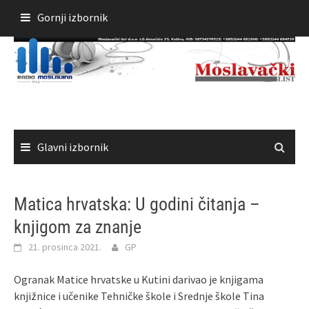
Skoči
Gornji izbornik
do
sadržaja
Glavni izbornik
Matica hrvatska: U godini čitanja –
knjigom za znanje
21. prosinca 2021.
GP
Ogranak Matice hrvatske u Kutini darivao je knjigama
knjižnice i učenike Tehničke škole i Srednje škole Tina