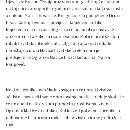
Ujevića iz Kutine. “Knjigama smo obogatili knjižnični fond i
na taj način omogućili u godini čitanja izdanja koja su izašla
u nakladi Matice hrvatske. Knjige koje su podijeljene tiču se
hrvatske književnosti, povijesti, književne kritike,
književnih osvrta i ostaloga što će poslužiti u nastavi. S
obzirom na to kako su i sami osnivači Matice hrvatske bili
mladi hrvatski intelektualci cilj je bio upoznati mlađe
naraštaje o ulozi Matice hrvatske”, rekla nam je
predsjednica Ogranka Matice hrvatske Kutina, Matea
Paripović.
Neki od učenika ovih škola zasigurno će upisati visoka
učilišta i nastaviti svoje obrazovanje poslije srednje škole te
će im dodatna literatura pomoći u proširivanju znanja.
Ogranak Matice hrvatske u Kutini želi potaknuti učenike u
njihovome literarnom radu te ih poziva da im se pridruže u
radu.