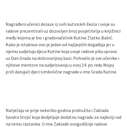
Nagrađeni učenici dolaze iz svih kutinskih škola i svoje su
radove prezentirali uz dozvoljen broj posjetitelja u knjižnici
među kojima je bio i gradonačelnik Kutine Zlatko Babić.
Kako je istaknuo ovo je jedan od najljepših događaja jer u
njemu sudjeluju djeca Kutine koja svoje radove pišu upravo
uz Dan Grada na dobrovoljnoj bazi. Pohvalio je sve učenike i
njihove mentore na sudjelovanju u ovoj 14. po redu Mojoj
priči darujući djeci simbolične nagrade u ime Grada Kutine.
Natječaju se prije nekoliko godina pridružila i Zaklada
Sandra Stojić koja dodjeljuje dodatnu nagradu za najbolji rad
na temu rastanka. U ime Zaklade ovogodišnje radove