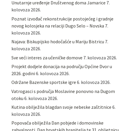
Unutarnje uređenje Društvenog doma Jamarice
7.
kolovoza 2026.
Poznat izvođač rekonstrukcije postojećeg i gradnje
novog kolosjeka na relaciji Dugo Selo – Novska
7.
kolovoza 2026.
Najava: Biskupijsko hodočašće u Mariju Bistricu
7.
kolovoza 2026.
Sve veći interes za učeničke domove
7. kolovoza 2026.
Projekt dodjele donacija na području Općine Dvor u
2026. godini
6. kolovoza 2026.
Održane Bazenske sportske igre
6. kolovoza 2026.
Vatrogasci s područja Moslavine ponovno na Dugom
otoku
6. kolovoza 2026.
Kutina obilježila blagdan svoje nebeske zaštitnice
6.
kolovoza 2026.
Popovača obilježila Dan pobjede i domovinske
zahvalnosti, Dan hrvatskih branitelja te 31. obljetnicu