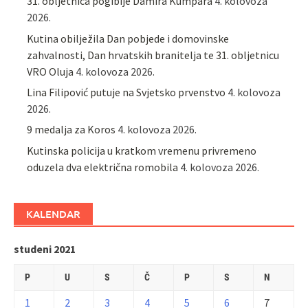
31. obljetnica pogibije Damira Kumpara
4. kolovoza
2026.
Kutina obilježila Dan pobjede i domovinske
zahvalnosti, Dan hrvatskih branitelja te 31. obljetnicu
VRO Oluja
4. kolovoza 2026.
Lina Filipović putuje na Svjetsko prvenstvo
4. kolovoza
2026.
9 medalja za Koros
4. kolovoza 2026.
Kutinska policija u kratkom vremenu privremeno
oduzela dva električna romobila
4. kolovoza 2026.
KALENDAR
studeni 2021
P
U
S
Č
P
S
N
1
2
3
4
5
6
7