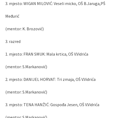
3. mjesto: WIGAN MILOVIĆ: Veseli micko, OŠ B.Jaruga,PŠ
Međurić
(mentor: K. Brozović)
3. razred
1. mjesto: FRAN SMUK: Mala krtica, OŠ V.Vidrića
(mentor: S.Markanović)
2. mjesto: DANIJEL HORVAT: Tri zmaja, OŠ V.Vidrića
(mentor: S.Markanović)
3. mjesto: TENA HANŽIĆ: Gospođa Jesen, OŠ V.Vidrića
(mentor: S.Markanović)