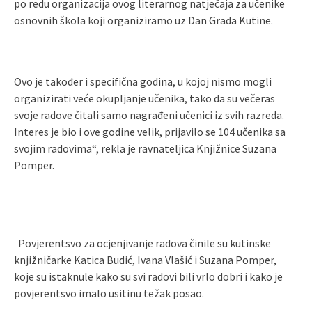
po redu organizacija ovog literarnog natječaja za učenike
osnovnih škola koji organiziramo uz Dan Grada Kutine.
Ovo je također i specifična godina, u kojoj nismo mogli
organizirati veće okupljanje učenika, tako da su večeras
svoje radove čitali samo nagrađeni učenici iz svih razreda.
Interes je bio i ove godine velik, prijavilo se 104 učenika sa
svojim radovima“, rekla je ravnateljica Knjižnice Suzana
Pomper.
Povjerentsvo za ocjenjivanje radova činile su kutinske
knjižničarke Katica Budić, Ivana Vlašić i Suzana Pomper,
koje su istaknule kako su svi radovi bili vrlo dobri i kako je
povjerentsvo imalo usitinu težak posao.