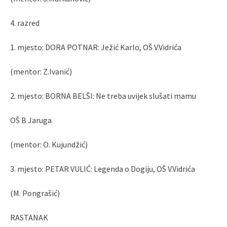
4. razred
1. mjesto: DORA POTNAR: Ježić Karlo, OŠ V.Vidrića
(mentor: Z.Ivanić)
2. mjesto: BORNA BELŠI: Ne treba uvijek slušati mamu
OŠ B Jaruga
(mentor: O. Kujundžić)
3. mjesto: PETAR VULIĆ: Legenda o Dogiju, OŠ V.Vidrića
(M. Pongrašić)
RASTANAK