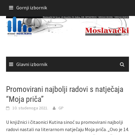
Skoči
Gornji izbornik
do
sadržaja
Glavni izbornik
Promovirani najbolji radovi s natječaja
“Moja priča”
10. studenoga 2021.
GP
U knjižnici i čitaonici Kutina sinoć su promovirani najbolji
radovi nastali na literarnom natječaju Moja priča. „Ovo je 14.