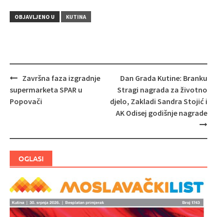
OBJAVLJENO U
KUTINA
Završna faza izgradnje
Dan Grada Kutine: Branku
Navigacija
supermarketa SPAR u
Stragi nagrada za životno
objava
Popovači
djelo, Zakladi Sandra Stojić i
AK Odisej godišnje nagrade
OGLASI