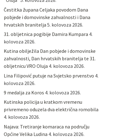
“Oluja”
5. kolovoza 2026.
Čestitka župana Celjaka povodom Dana
pobjede i domovinske zahvalnosti i Dana
hrvatskih branitelja
5. kolovoza 2026.
31. obljetnica pogibije Damira Kumpara
4.
kolovoza 2026.
Kutina obilježila Dan pobjede i domovinske
zahvalnosti, Dan hrvatskih branitelja te 31.
obljetnicu VRO Oluja
4. kolovoza 2026.
Lina Filipović putuje na Svjetsko prvenstvo
4.
kolovoza 2026.
9 medalja za Koros
4. kolovoza 2026.
Kutinska policija u kratkom vremenu
privremeno oduzela dva električna romobila
4. kolovoza 2026.
Najava: Tretiranje komaraca na području
Općine Velika Ludina
4. kolovoza 2026.