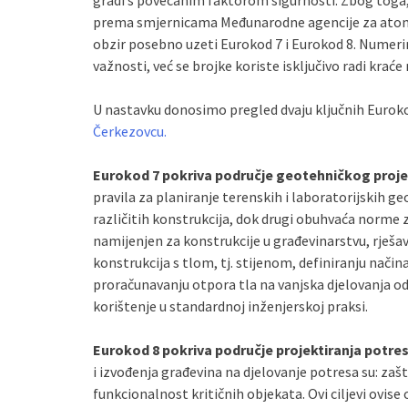
gradi s povećanim faktorom sigurnosti. Zbog toga,
prema smjernicama Međunarodne agencije za atoms
obzir posebno uzeti Eurokod 7 i Eurokod 8. Numer
važnosti, već se brojke koriste isključivo radi kra
U nastavku donosimo pregled dvaju ključnih Eurok
Čerkezovcu.
Eurokod 7 pokriva područje geotehničkog proje
pravila za planiranje terenskih i laboratorijskih g
različitih konstrukcija, dok drugi obuhvaća norme za
namijenjen za konstrukcije u građevinarstvu, rješa
konstrukcija s tlom, tj. stijenom, definiranju nači
proračunavanju otpora tla na vanjska djelovanja od 
korištenje u standardnoj inženjerskoj praksi.
Eurokod 8 pokriva područje projektiranja potre
i izvođenja građevina na djelovanje potresa su: zašt
funkcionalnost kritičnih objekata. Ovi ciljevi ovise