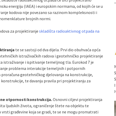
 skladište radioaktivnog otpada će biti projektirano
ku energiju (IAEA) i europskim normama, od kojih će se u
iranje kodova nije povezano sa razinom kompleksnosti i
će nomenklature brojnih normi.
odova za projektiranje
skladišta radioaktivnog otpada na
ktiranja
te se sastoji od dva dijela. Prvi dio obuhvaća opća
eotehničkih istraživačkih radova i geotehničko projektiranje
 istraživanje i ispitivanje temeljnog tla. Eurokod 7 je
vanje problema interakcije temeljnih i potpornih
na proračuna geotehničkog djelovanja na konstrukcije,
konstrukcije, te davanju pravila pri projektiranju za
I
sne otpornosti konstrukcija.
Osnovni ciljevi projektiranja
ita ljudskih života, ograničenje štete na objektu te
 o vrsti građevine koja se gradi, te se ne mogu promatrati