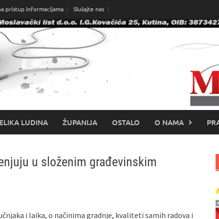
na pristup informacijama
Slušajte nas
ELIKA LUDINA
ŽUPANIJA
OSTALO
O NAMA
PRA
jenjuju u složenim građevinskim
čnjaka i laika, o načinima gradnje, kvaliteti samih radova i