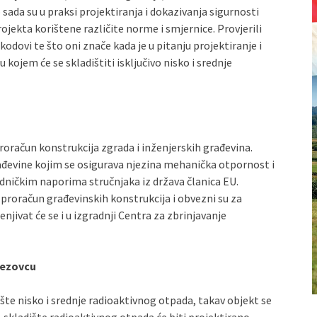
 sada su u praksi projektiranja i dokazivanja sigurnosti
ojekta korištene različite norme i smjernice. Provjerili
odovi te što oni znače kada je u pitanju projektiranje i
 kojem će se skladištiti isključivo nisko i srednje
roračun konstrukcija zgrada i inženjerskih građevina.
rađevine kojim se osigurava njezina mehanička otpornost i
jedničkim naporima stručnjaka iz država članica EU.
proračun građevinskih konstrukcija i obvezni su za
ivat će se i u izgradnji Centra za zbrinjavanje
kezovcu
ište nisko i srednje radioaktivnog otpada, takav objekt se