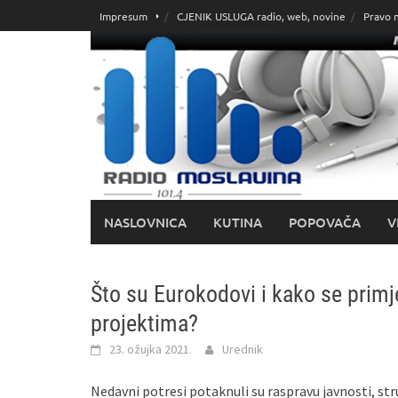
Skoči
Impresum
CJENIK USLUGA radio, web, novine
Pravo 
do
sadržaja
NASLOVNICA
KUTINA
POPOVAČA
V
Što su Eurokodovi i kako se prim
projektima?
23. ožujka 2021.
Urednik
Nedavni potresi potaknuli su raspravu javnosti, stru