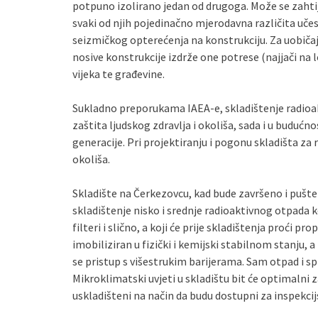
potpuno izolirano jedan od drugoga. Može se zahtijeva
svaki od njih pojedinačno mjerodavna različita učes
seizmičkog opterećenja na konstrukciju. Za uobičaje
nosive konstrukcije izdrže one potrese (najjači na l
vijeka te građevine.
Sukladno preporukama IAEA-e, skladištenje radioak
zaštita ljudskog zdravlja i okoliša, sada i u budu
generacije. Pri projektiranju i pogonu skladišta za r
okoliša.
Skladište na Čerkezovcu, kad bude završeno i pušten
skladištenje nisko i srednje radioaktivnog otpada ko
filteri i slično, a koji će prije skladištenja proći p
imobiliziran u fizički i kemijski stabilnom stanju, 
se pristup s višestrukim barijerama. Sam otpad i sp
Mikroklimatski uvjeti u skladištu bit će optimalni z
uskladišteni na način da budu dostupni za inspekcij