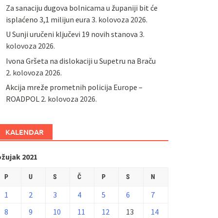
Za sanaciju dugova bolnicama u županiji bit će
isplaćeno 3,1 milijun eura
3. kolovoza 2026.
U Sunji uručeni ključevi 19 novih stanova
3.
kolovoza 2026.
Ivona Gršeta na dislokaciji u Supetru na Braču
2. kolovoza 2026.
​Akcija mreže prometnih policija Europe –
ROADPOL
2. kolovoza 2026.
KALENDAR
ožujak 2021
P
U
S
Č
P
S
N
1
2
3
4
5
6
7
8
9
10
11
12
13
14