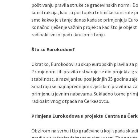
poštivanju pravila struke te građevinskih normi. Do
konstrukcija, kao i u postupku tehničke kontrole pr
smo kakvo je stanje danas kada se primjenjuju Eurok
konačno rješenje važnih projekta kao što je objekt u
radioaktivni otpad u krutom stanju.
Što su Eurokodovi?
Ukratko, Eurokodovi su skup europskih pravila za p
Primjenom tih pravila ostvaruje se dio projekta g
stabilnost, a razvijani su posljednjih 35 godina za
Smatraju se najnaprednijim svjetskim pravilima za 
primjenu u javnim nabavama. Sukladno tome primjenj
radioaktivnog otpada na Čerkezovcu.
Primjena Eurokodova u projektu Centra na Čer
Obzirom na svrhu i tip građevine u koji spada sklad