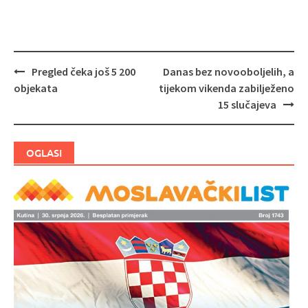
Pregled čeka još 5 200
Danas bez novooboljelih, a
Navigacija
objekata
tijekom vikenda zabilježeno
objava
15 slučajeva
OGLASI