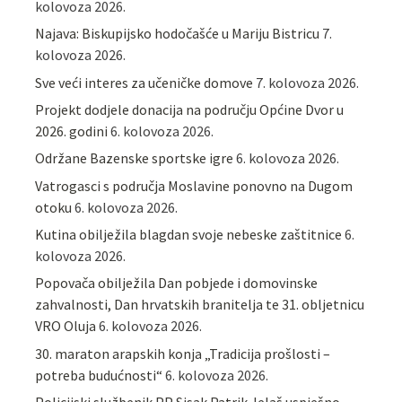
kolovoza 2026.
Najava: Biskupijsko hodočašće u Mariju Bistricu
7.
kolovoza 2026.
Sve veći interes za učeničke domove
7. kolovoza 2026.
Projekt dodjele donacija na području Općine Dvor u
2026. godini
6. kolovoza 2026.
Održane Bazenske sportske igre
6. kolovoza 2026.
Vatrogasci s područja Moslavine ponovno na Dugom
otoku
6. kolovoza 2026.
Kutina obilježila blagdan svoje nebeske zaštitnice
6.
kolovoza 2026.
Popovača obilježila Dan pobjede i domovinske
zahvalnosti, Dan hrvatskih branitelja te 31. obljetnicu
VRO Oluja
6. kolovoza 2026.
30. maraton arapskih konja „Tradicija prošlosti –
potreba budućnosti“
6. kolovoza 2026.