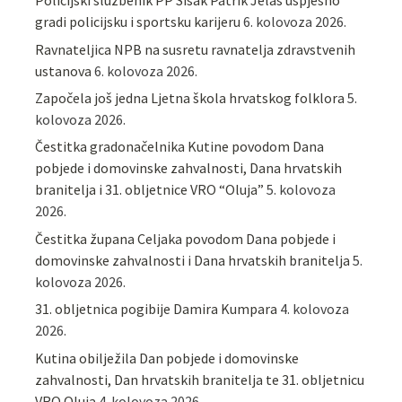
Policijski službenik PP Sisak Patrik Jelaš uspješno
gradi policijsku i sportsku karijeru
6. kolovoza 2026.
Ravnateljica NPB na susretu ravnatelja zdravstvenih
ustanova
6. kolovoza 2026.
Započela još jedna Ljetna škola hrvatskog folklora
5.
kolovoza 2026.
Čestitka gradonačelnika Kutine povodom Dana
pobjede i domovinske zahvalnosti, Dana hrvatskih
branitelja i 31. obljetnice VRO “Oluja”
5. kolovoza
2026.
Čestitka župana Celjaka povodom Dana pobjede i
domovinske zahvalnosti i Dana hrvatskih branitelja
5.
kolovoza 2026.
31. obljetnica pogibije Damira Kumpara
4. kolovoza
2026.
Kutina obilježila Dan pobjede i domovinske
zahvalnosti, Dan hrvatskih branitelja te 31. obljetnicu
VRO Oluja
4. kolovoza 2026.