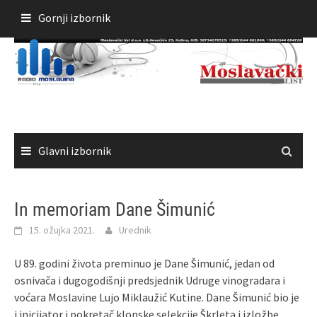
Skoči
Gornji izbornik
do
sadržaja
Glavni izbornik
In memoriam Dane Šimunić
15. ožujka 2021.
Urednik
U 89. godini života preminuo je Dane Šimunić, jedan od
osnivača i dugogodišnji predsjednik Udruge vinogradara i
voćara Moslavine Lujo Miklaužić Kutine. Dane Šimunić bio je
i inicijator i pokretač klonske selekcije Škrleta i izložbe