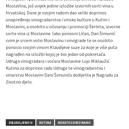
MoslaVina, još uvijek jedine izložbe izvornih sorti vina u
Hrvatskoj. Dane je svojim radom dao veliki doprinos
unapređenju vinogradarstva i vinske kulture u Kutini i
Moslavini, a osobito u očuvanju i promociji Škrleta, izvorne
sorte vina iz Moslavine. Iako ponosni Ličan, Dan Šimunić
svim je srcem volio Moslavinu i vinograde te se osobito
ponosio svojim vinom Klaudijeve suze za koje je više puta
nagrađen na izložbi kojoj je bio jedan od pokretača.
Udruga vinogradara i voćara Moslavine Lujo Miklaužić
Kutina za doprinos radu Udruge te vinogradarstvu i
vinarstvu Moslavini Dani Šimuniću dodijelila je Nagradu za
životno djelo.
OBJAVLJENO U
KUTINA
NEKATEGORIZIRANO