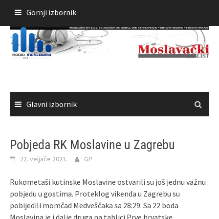
Skoči
Gornji izbornik
do
sadržaja
Glavni izbornik
Pobjeda RK Moslavine u Zagrebu
22. veljače 2021.
GP
Rukometaši kutinske Moslavine ostvarili su još jednu važnu
pobjedu u gostima. Proteklog vikenda u Zagrebu su
pobijedili momčad Medveščaka sa 28:29. Sa 22 boda
Moslavina je i dalje druga na tablici Prve hrvatske