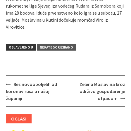
rukometne lige Sjever, iza vodećeg Rudara iz Samobora koji
ima 28 bodova. Iduće prvenstveno kolo igra se u subotu, 27.
veljače. Moslavina u Kutini dočekuje momčad Viro iz
Virovitice.
OBJAVLJENO U
NEKATEGORIZIRANO
Bez novooboljelih od
Zelena Moslavina kroz
Navigacija
koronavirusa u našoj
održivo gospodarenje
objava
županiji
otpadom
OGLASI