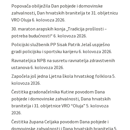
Popovača obilježila Dan pobjede i domovinske
zahvalnosti, Dan hrvatskih branitelja te 31. obljetnicu
VRO Oluja
6. kolovoza 2026.
30. maraton arapskih konja „Tradicija prošlosti –
potreba budućnosti“
6. kolovoza 2026.
Policijski službenik PP Sisak Patrik Jelaš uspješno
gradi policijsku i sportsku karijeru
6. kolovoza 2026.
Ravnateljica NPB na susretu ravnatelja zdravstvenih
ustanova
6. kolovoza 2026.
Započela još jedna Ljetna škola hrvatskog folklora
5.
kolovoza 2026.
Čestitka gradonačelnika Kutine povodom Dana
pobjede i domovinske zahvalnosti, Dana hrvatskih
branitelja i 31. obljetnice VRO “Oluja”
5. kolovoza
2026.
Čestitka župana Celjaka povodom Dana pobjede i
domovinske zahvalnosti i Dana hrvatskih branitelja
5.