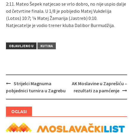
2:11. Mateo Šepek natjecao se vrlo dobro, no nije uspio dalje
od četvrtine finala. U 1/8 je pobijedio Matej Vukdelija
(Lotos) 10:7; ¼ Matej Žamarija (Jastreb) 0:10.
Natjecatelje je vodio trener kluba Dalibor Burmudžija.
OBJAVLJENO U
KUTINA
Strijelci Magnuma
AK Moslavine u Zaprešiću –
Navigacija
pobjednici turnira u Zagrebu
rezultati za pamćenje
objava
OGLASI