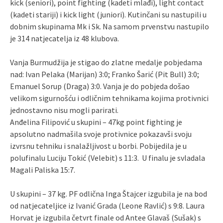
kick (seniori), point fighting (kadeti mlađi), light contact
(kadeti stariji) i kick light (juniori). Kutinčani su nastupili u
dobnim skupinama Mk i Sk. Na samom prvenstvu nastupilo
je 314 natjecatelja iz 48 klubova.
Vanja Burmudžija je stigao do zlatne medalje pobjedama
nad: Ivan Pelaka (Marijan) 3:0; Franko Šarić (Pit Bull) 3:0;
Emanuel Sorup (Draga) 3:0. Vanja je do pobjeda došao
velikom sigurnošću i odličnim tehnikama kojima protivnici
jednostavno nisu mogli parirati.
Anđelina Filipović u skupini – 47kg point fighting je
apsolutno nadmašila svoje protivnice pokazavši svoju
izvrsnu tehniku i snalažljivost u borbi. Pobijedila je u
polufinalu Luciju Tokić (Velebit) s 11:3. U finalu je svladala
Magali Paliska 15:7.
U skupini – 37 kg. PF odlična Inga Štajcer izgubila je na bod
od natjecateljice iz Ivanić Grada (Leone Ravlić) s 9:8. Laura
Horvat je izgubila četvrt finale od Antee Glavaš (Sušak) s