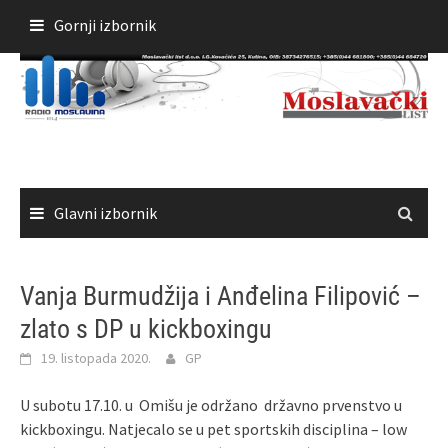
Skoči
Gornji izbornik
do
sadržaja
Glavni izbornik
Vanja Burmudžija i Anđelina Filipović –
zlato s DP u kickboxingu
19. listopada 2020.
GP
U subotu 17.10. u Omišu je održano državno prvenstvo u
kickboxingu. Natjecalo se u pet sportskih disciplina – low