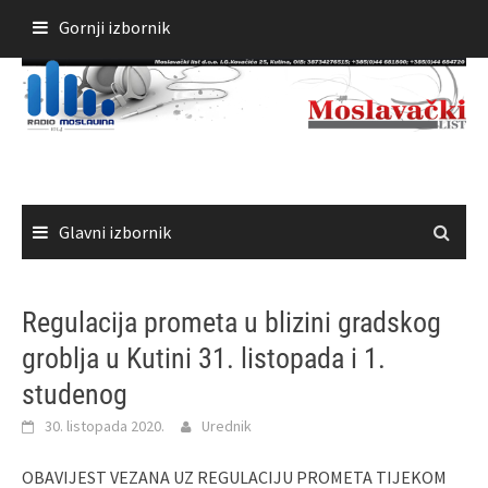
Skoči
Gornji izbornik
do
sadržaja
Glavni izbornik
Regulacija prometa u blizini gradskog
groblja u Kutini 31. listopada i 1.
studenog
30. listopada 2020.
Urednik
OBAVIJEST VEZANA UZ REGULACIJU PROMETA TIJEKOM