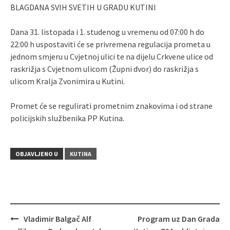
BLAGDANA SVIH SVETIH U GRADU KUTINI
Dana 31. listopada i 1. studenog u vremenu od 07:00 h do
22:00 h uspostaviti će se privremena regulacija prometa u
jednom smjeru u Cvjetnoj ulici te na dijelu Crkvene ulice od
raskrižja s Cvjetnom ulicom (Župni dvor) do raskrižja s
ulicom Kralja Zvonimira u Kutini.
Promet će se regulirati prometnim znakovima i od strane
policijskih službenika PP Kutina.
OBJAVLJENO U
KUTINA
Vladimir Balgač Alf
Program uz Dan Grada
Navigacija