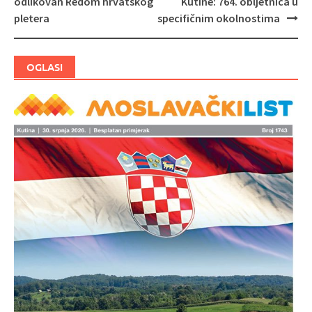
odlikovan Redom hrvatskog
Kutine: 764. obljetnica u
objava
pletera
specifičnim okolnostima
OGLASI