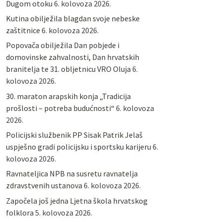
Dugom otoku
6. kolovoza 2026.
Kutina obilježila blagdan svoje nebeske
zaštitnice
6. kolovoza 2026.
Popovača obilježila Dan pobjede i
domovinske zahvalnosti, Dan hrvatskih
branitelja te 31. obljetnicu VRO Oluja
6.
kolovoza 2026.
30. maraton arapskih konja „Tradicija
prošlosti – potreba budućnosti“
6. kolovoza
2026.
Policijski službenik PP Sisak Patrik Jelaš
uspješno gradi policijsku i sportsku karijeru
6.
kolovoza 2026.
Ravnateljica NPB na susretu ravnatelja
zdravstvenih ustanova
6. kolovoza 2026.
Započela još jedna Ljetna škola hrvatskog
folklora
5. kolovoza 2026.