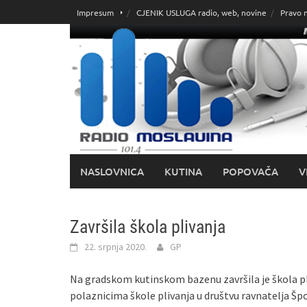
Skoči
Impresum
CJENIK USLUGA radio, web, novine
Pravo 
do
sadržaja
NASLOVNICA
KUTINA
POPOVAČA
V
Završila škola plivanja
22. srpnja 2020.
GP
Na gradskom kutinskom bazenu završila je škola pl
polaznicima škole plivanja u društvu ravnatelja Šp