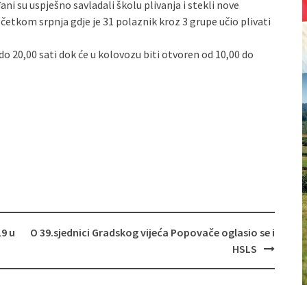
ni su uspješno savladali školu plivanja i stekli nove
očetkom srpnja gdje je 31 polaznik kroz 3 grupe učio plivati
o 20,00 sati dok će u kolovozu biti otvoren od 10,00 do
9 u
O 39.sjednici Gradskog vijeća Popovače oglasio se i
HSLS