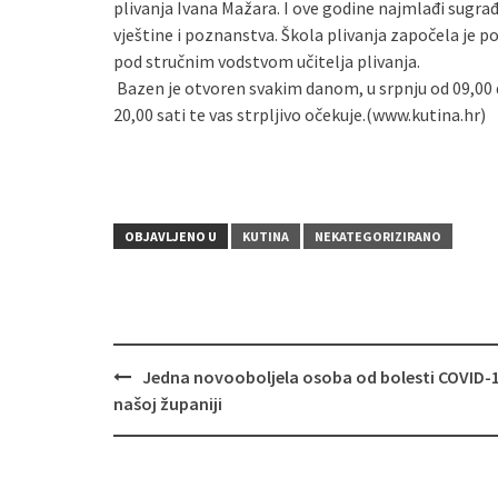
plivanja Ivana Mažara. I ove godine najmlađi sugrađa
vještine i poznanstva. Škola plivanja započela je p
pod stručnim vodstvom učitelja plivanja.
Bazen je otvoren svakim danom, u srpnju od 09,00 d
20,00 sati te vas strpljivo očekuje.(www.kutina.hr)
OBJAVLJENO U
KUTINA
NEKATEGORIZIRANO
Jedna novooboljela osoba od bolesti COVID-1
Navigacija
našoj županiji
objava