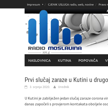
Skoči
Impresum
CJENIK USLUGA radio, web, novine
Pravo 
do
sadržaja
NASLOVNICA
KUTINA
POPOVAČA
V
Prvi slučaj zaraze u Kutini u dru
3. srpnja 2020.
Urednik
U Kutini je zabilježen jedan slučaj zaraze corona
danas započeli s provjerom kontakata oboljele os