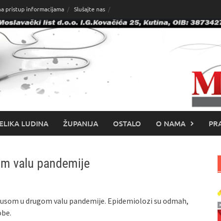
na pristup informacijama
Slušajte nas
ELIKA LUDINA
ŽUPANIJA
OSTALO
O NAMA
PRA
gom valu pandemije
 virusom u drugom valu pandemije. Epidemiolozi su odmah,
obe.