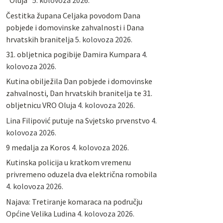
“Oluja”
5. kolovoza 2026.
Čestitka župana Celjaka povodom Dana
pobjede i domovinske zahvalnosti i Dana
hrvatskih branitelja
5. kolovoza 2026.
31. obljetnica pogibije Damira Kumpara
4.
kolovoza 2026.
Kutina obilježila Dan pobjede i domovinske
zahvalnosti, Dan hrvatskih branitelja te 31.
obljetnicu VRO Oluja
4. kolovoza 2026.
Lina Filipović putuje na Svjetsko prvenstvo
4.
kolovoza 2026.
9 medalja za Koros
4. kolovoza 2026.
Kutinska policija u kratkom vremenu
privremeno oduzela dva električna romobila
4. kolovoza 2026.
Najava: Tretiranje komaraca na području
Općine Velika Ludina
4. kolovoza 2026.