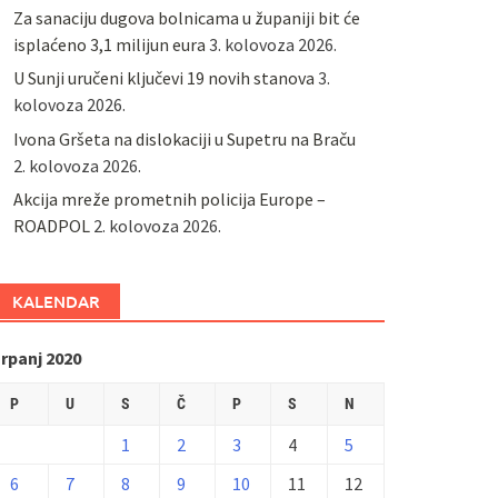
Za sanaciju dugova bolnicama u županiji bit će
isplaćeno 3,1 milijun eura
3. kolovoza 2026.
U Sunji uručeni ključevi 19 novih stanova
3.
kolovoza 2026.
Ivona Gršeta na dislokaciji u Supetru na Braču
2. kolovoza 2026.
​Akcija mreže prometnih policija Europe –
ROADPOL
2. kolovoza 2026.
KALENDAR
rpanj 2020
P
U
S
Č
P
S
N
1
2
3
4
5
6
7
8
9
10
11
12