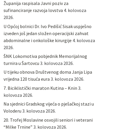
Županija raspisala Javni poziv za
sufinanciranje razvoja lovstva
4. kolovoza
2026.
U Općoj bolnici Dr. Ivo Pedišić Sisak uspješno
izveden još jedan složen operacijski zahvat
abdominalne i onkološke kirurgije
4. kolovoza
2026.
ŠNK Lokomotiva pobjednik Memorijalnog
turnira u Šartovcu
3. kolovoza 2026.
U tijeku obnova Društvenog doma Janja Lipa
vrijedna 120 tisuća eura
3. kolovoza 2026.
7. Biciklistički maraton Kutina – Knin
3.
kolovoza 2026.
Na sjednici Gradskog vijeća o pješačkoj stazi u
Voloderu
3. kolovoza 2026.
20. Trofej Moslavine osvojili seniori i veterani
“Milke Trnine”
3. kolovoza 2026.