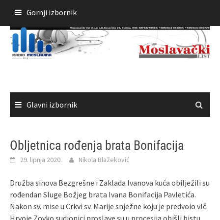
Skoči
Gornji izbornik
do
sadržaja
Glavni izbornik
Obljetnica rođenja brata Bonifacija
29. lipnja 2020.
Nikola Blažeković
Družba sinova Bezgrešne i Zaklada Ivanova kuća obilježili su
rođendan Sluge Božjeg brata Ivana Bonifacija Pavletića.
Nakon sv. mise u Crkvi sv. Marije snježne koju je predvoio vlč.
Hrvoje Zovko sudionici proslave su u procesija obišli bistu