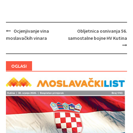
Ocjenjivanje vina
Obljetnica osnivanja 56.
Navigacija
moslavačkih vinara
samostalne bojne HV Kutina
objava
OGLASI