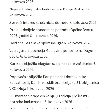
kolovoza 2026.
Najava: Biskupijsko hodočašće u Mariju Bistricu
7.
kolovoza 2026.
Sve veći interes za učeničke domove
7. kolovoza 2026.
Projekt dodjele donacija na području Općine Dvor u
2026. godini
6. kolovoza 2026.
Održane Bazenske sportske igre
6. kolovoza 2026.
Vatrogasci s područja Moslavine ponovno na Dugom
otoku
6. kolovoza 2026.
Kutina obilježila blagdan svoje nebeske zaštitnice
6.
kolovoza 2026.
Popovača obilježila Dan pobjede i domovinske
zahvalnosti, Dan hrvatskih branitelja te 31. obljetnicu
VRO Oluja
6. kolovoza 2026.
30. maraton arapskih konja „Tradicija prošlosti –
potreba budućnosti“
6. kolovoza 2026.