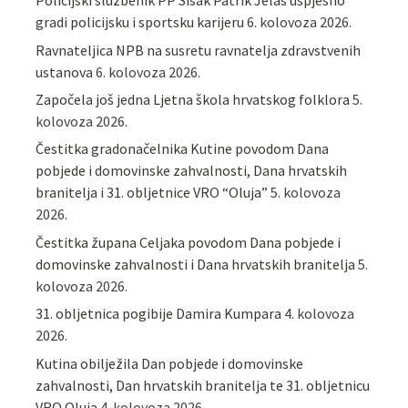
Policijski službenik PP Sisak Patrik Jelaš uspješno
gradi policijsku i sportsku karijeru
6. kolovoza 2026.
Ravnateljica NPB na susretu ravnatelja zdravstvenih
ustanova
6. kolovoza 2026.
Započela još jedna Ljetna škola hrvatskog folklora
5.
kolovoza 2026.
Čestitka gradonačelnika Kutine povodom Dana
pobjede i domovinske zahvalnosti, Dana hrvatskih
branitelja i 31. obljetnice VRO “Oluja”
5. kolovoza
2026.
Čestitka župana Celjaka povodom Dana pobjede i
domovinske zahvalnosti i Dana hrvatskih branitelja
5.
kolovoza 2026.
31. obljetnica pogibije Damira Kumpara
4. kolovoza
2026.
Kutina obilježila Dan pobjede i domovinske
zahvalnosti, Dan hrvatskih branitelja te 31. obljetnicu
VRO Oluja
4. kolovoza 2026.