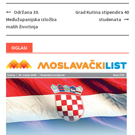
Održana 30.
Grad Kutina stipendira 40
Navigacija
Međužupanijska izložba
studenata
objava
malih životinja
OGLASI