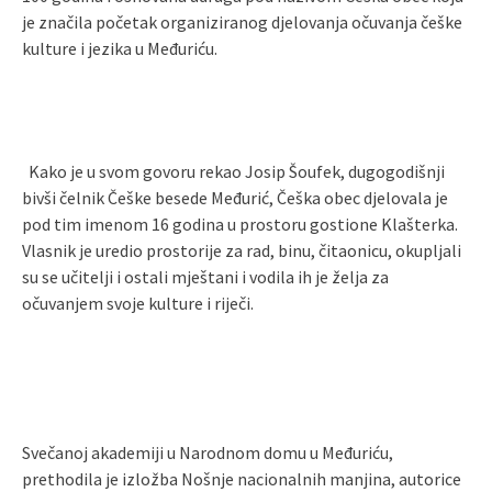
je značila početak organiziranog djelovanja očuvanja češke
kulture i jezika u Međuriću.
Kako je u svom govoru rekao Josip Šoufek, dugogodišnji
bivši čelnik Češke besede Međurić, Češka obec djelovala je
pod tim imenom 16 godina u prostoru gostione Klašterka.
Vlasnik je uredio prostorije za rad, binu, čitaonicu, okupljali
su se učitelji i ostali mještani i vodila ih je želja za
očuvanjem svoje kulture i riječi.
Svečanoj akademiji u Narodnom domu u Međuriću,
prethodila je izložba Nošnje nacionalnih manjina, autorice