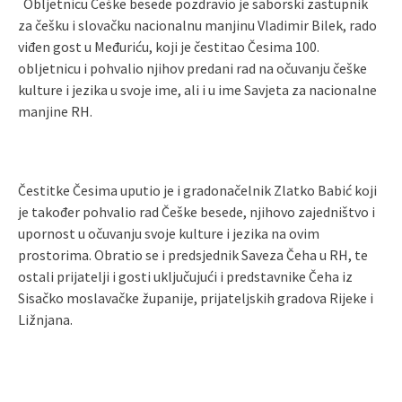
Obljetnicu Češke besede pozdravio je saborski zastupnik
za češku i slovačku nacionalnu manjinu Vladimir Bilek, rado
viđen gost u Međuriću, koji je čestitao Česima 100.
obljetnicu i pohvalio njihov predani rad na očuvanju češke
kulture i jezika u svoje ime, ali i u ime Savjeta za nacionalne
manjine RH.
Čestitke Česima uputio je i gradonačelnik Zlatko Babić koji
je također pohvalio rad Češke besede, njihovo zajedništvo i
upornost u očuvanju svoje kulture i jezika na ovim
prostorima. Obratio se i predsjednik Saveza Čeha u RH, te
ostali prijatelji i gosti uključujući i predstavnike Čeha iz
Sisačko moslavačke županije, prijateljskih gradova Rijeke i
Ližnjana.