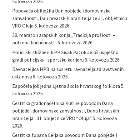
kolovoza 2026.
Popovača obilježila Dan pobjede i domovinske
zahvalnosti, Dan hrvatskih branitelja te 31. obljetnicu
VRO Oluja
6. kolovoza 2026.
30. maraton arapskih konja „Tradicija prošlosti –
potreba budućnosti“
6. kolovoza 2026.
Policijski službenik PP Sisak Patrik Jelaš uspješno
gradi policijsku i sportsku karijeru
6. kolovoza 2026.
Ravnateljica NPB na susretu ravnatelja zdravstvenih
ustanova
6. kolovoza 2026.
Započela još jedna Ljetna škola hrvatskog folklora
5.
kolovoza 2026.
Čestitka gradonačelnika Kutine povodom Dana
pobjede i domovinske zahvalnosti, Dana hrvatskih
branitelja i 31. obljetnice VRO “Oluja”
5. kolovoza
2026.
Čestitka župana Celjaka povodom Dana pobjede i