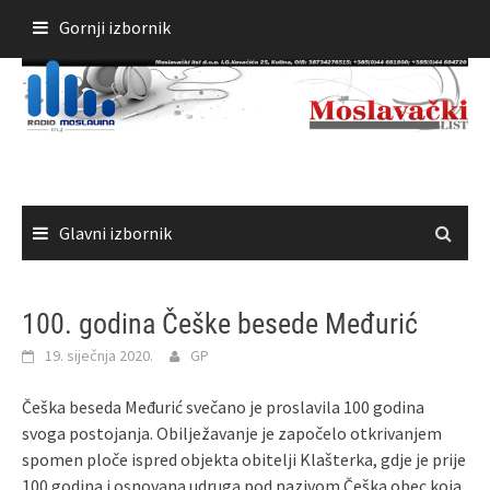
Skoči
Gornji izbornik
do
sadržaja
Glavni izbornik
100. godina Češke besede Međurić
19. siječnja 2020.
GP
Češka beseda Međurić svečano je proslavila 100 godina
svoga postojanja. Obilježavanje je započelo otkrivanjem
spomen ploče ispred objekta obitelji Klašterka, gdje je prije
100 godina i osnovana udruga pod nazivom Češka obec koja