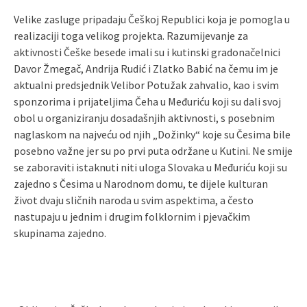
Velike zasluge pripadaju Češkoj Republici koja je pomogla u
realizaciji toga velikog projekta. Razumijevanje za
aktivnosti Češke besede imali su i kutinski gradonačelnici
Davor Žmegač, Andrija Rudić i Zlatko Babić na čemu im je
aktualni predsjednik Velibor Potužak zahvalio, kao i svim
sponzorima i prijateljima Čeha u Međuriću koji su dali svoj
obol u organiziranju dosadašnjih aktivnosti, s posebnim
naglaskom na najveću od njih „Dožinky“ koje su Česima bile
posebno važne jer su po prvi puta održane u Kutini. Ne smije
se zaboraviti istaknuti niti uloga Slovaka u Međuriću koji su
zajedno s Česima u Narodnom domu, te dijele kulturan
život dvaju sličnih naroda u svim aspektima, a često
nastupaju u jednim i drugim folklornim i pjevačkim
skupinama zajedno.