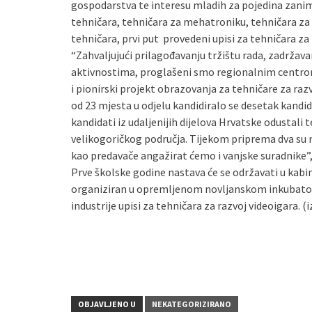
gospodarstva te interesu mladih za pojedina zanim
tehničara, tehničara za mehatroniku, tehničara za 
tehničara, prvi put provedeni upisi za tehničara za 
“Zahvaljujući prilagođavanju tržištu rada, zadržava
aktivnostima, proglašeni smo regionalnim centr
i pionirski projekt obrazovanja za tehničare za razv
od 23 mjesta u odjelu kandidiralo se desetak kand
kandidati iz udaljenijih dijelova Hrvatske odustali 
velikogoričkog područja. Tijekom priprema dva su n
kao predavače angažirat ćemo i vanjske suradnike”,
Prve školske godine nastava će se održavati u kabin
organiziran u opremljenom novljanskom inkubatoru
industrije upisi za tehničara za razvoj videoigara. (iz
OBJAVLJENO U
NEKATEGORIZIRANO