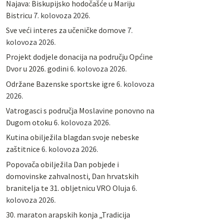
Najava: Biskupijsko hodočašće u Mariju
Bistricu
7. kolovoza 2026.
Sve veći interes za učeničke domove
7.
kolovoza 2026.
Projekt dodjele donacija na području Općine
Dvor u 2026. godini
6. kolovoza 2026.
Održane Bazenske sportske igre
6. kolovoza
2026.
Vatrogasci s područja Moslavine ponovno na
Dugom otoku
6. kolovoza 2026.
Kutina obilježila blagdan svoje nebeske
zaštitnice
6. kolovoza 2026.
Popovača obilježila Dan pobjede i
domovinske zahvalnosti, Dan hrvatskih
branitelja te 31. obljetnicu VRO Oluja
6.
kolovoza 2026.
30. maraton arapskih konja „Tradicija