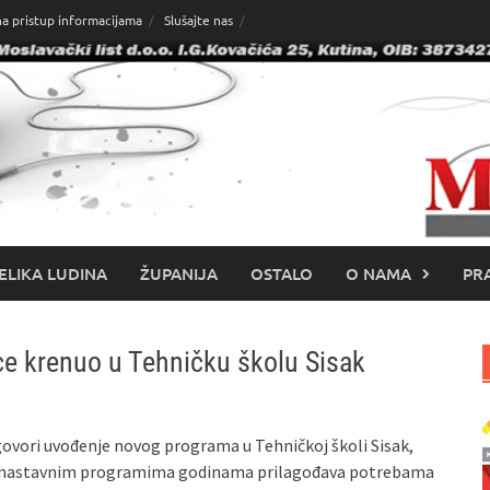
na pristup informacijama
Slušajte nas
ELIKA LUDINA
ŽUPANIJA
OSTALO
O NAMA
PRA
ice krenuo u Tehničku školu Sisak
govori uvođenje novog programa u Tehničkoj školi Sisak,
a se nastavnim programima godinama prilagođava potrebama