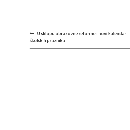
U sklopu obrazovne reforme i novi kalendar
Navigacija
školskih praznika
objava