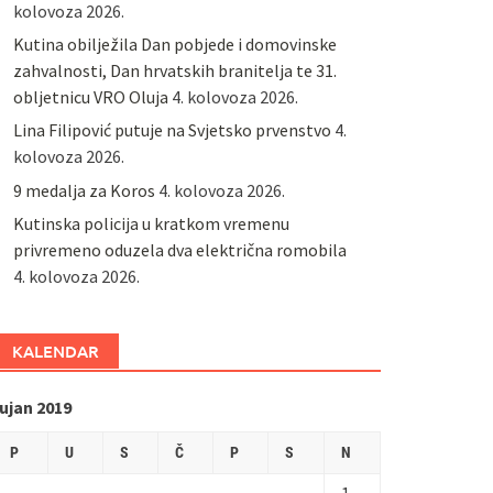
kolovoza 2026.
Kutina obilježila Dan pobjede i domovinske
zahvalnosti, Dan hrvatskih branitelja te 31.
obljetnicu VRO Oluja
4. kolovoza 2026.
Lina Filipović putuje na Svjetsko prvenstvo
4.
kolovoza 2026.
9 medalja za Koros
4. kolovoza 2026.
Kutinska policija u kratkom vremenu
privremeno oduzela dva električna romobila
4. kolovoza 2026.
KALENDAR
ujan 2019
P
U
S
Č
P
S
N