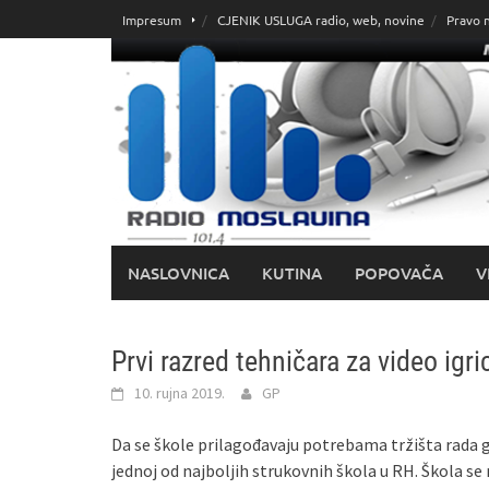
Skoči
Impresum
CJENIK USLUGA radio, web, novine
Pravo 
do
sadržaja
NASLOVNICA
KUTINA
POPOVAČA
V
Prvi razred tehničara za video igr
10. rujna 2019.
GP
Da se škole prilagođavaju potrebama tržišta rada 
jednoj od najboljih strukovnih škola u RH. Škol