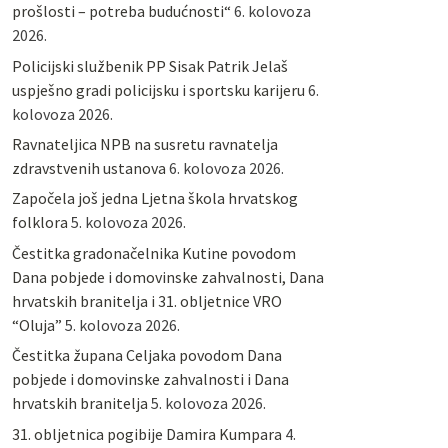
prošlosti – potreba budućnosti“
6. kolovoza
2026.
Policijski službenik PP Sisak Patrik Jelaš
uspješno gradi policijsku i sportsku karijeru
6.
kolovoza 2026.
Ravnateljica NPB na susretu ravnatelja
zdravstvenih ustanova
6. kolovoza 2026.
Započela još jedna Ljetna škola hrvatskog
folklora
5. kolovoza 2026.
Čestitka gradonačelnika Kutine povodom
Dana pobjede i domovinske zahvalnosti, Dana
hrvatskih branitelja i 31. obljetnice VRO
“Oluja”
5. kolovoza 2026.
Čestitka župana Celjaka povodom Dana
pobjede i domovinske zahvalnosti i Dana
hrvatskih branitelja
5. kolovoza 2026.
31. obljetnica pogibije Damira Kumpara
4.