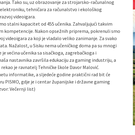
anja. Tako su, uz obrazovanje za strojarsko-računalnog
elektroniku, tehničara za računalstvo i ekološkog
razvoj videoigara.
mo stalni kapacitet od 455 učenika. Zahvaljujući takvim
om kompetencije. Nakon opsežnih priprema, pokrenuli smo
oj videoigara za koji je vladalo veliko zanimanje. Za svako
idata. Nažalost, u Sisku nema učeničkog doma pa su mnogi
te je većina učenika sa sisačkoga, zagrebačkoga i
aša nastavnika završila edukaciju za gaming industriju, a
 rekao je ravnatelj Tehničke škole Davor Malović.
etu informatike, a sljedeće godine praktični rad bit će
 PISMO, gdje je i centar županijske i državne gaming
vor: Večernji list)