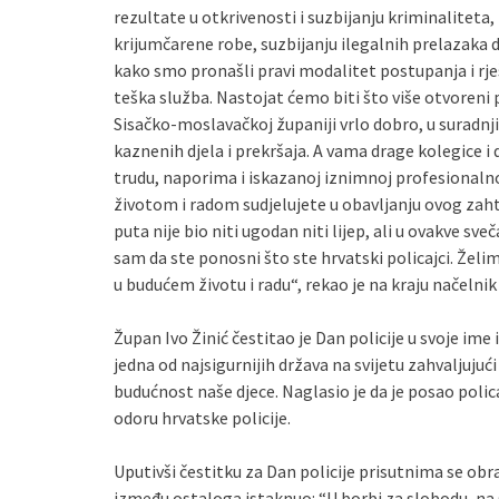
rezultate u otkrivenosti i suzbijanju kriminaliteta
krijumčarene robe, suzbijanju ilegalnih prelazaka 
kako smo pronašli pravi modalitet postupanja i rje
teška služba. Nastojat ćemo biti što više otvoreni 
Sisačko-moslavačkoj županiji vrlo dobro, u suradnji
kaznenih djela i prekršaja. A vama drage kolegice 
trudu, naporima i iskazanoj iznimnoj profesionalnos
životom i radom sudjelujete u obavljanju ovog zah
puta nije bio niti ugodan niti lijep, ali u ovakve s
sam da ste ponosni što ste hrvatski policajci. Že
u budućem životu i radu“, rekao je na kraju načelnik
Župan Ivo Žinić čestitao je Dan policije u svoje ime 
jedna od najsigurnijih država na svijetu zahvaljujuć
budućnost naše djece. Naglasio je da je posao polica
odoru hrvatske policije.
Uputivši čestitku za Dan policije prisutnima se obr
između ostaloga istaknuo: “U borbi za slobodu, na 