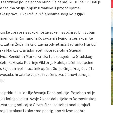
 zaštitnika policajaca Sv. Mihovila danas, 26. rujna, u Sisku je
jim satima okupljanjem uzvanika u prostorijama
ijske uprave Luka Pešut, s članovima svog kolegija i
icijske uprave sisačko-moslavačke, nazočni su bili župan
 zamjenicima Romanom Rosavcem i Ivanom Cerjakom te
ć, zatim Županijska državna odvjetnica Jadranka Huskić,
erka Markušić, gradonačelnik Grada Gline Stjepan
Ivica Rendulić i Marko Krička te predsjednica Gradskog
čelnika Grada Petrinje Viktorija Kaleb, načelnik općine
s Stjepan Ivoš, načelnik općine Sunja Grga Dragičević te
ravosuđa, hrvatske vojske i svećenstva, članovi udruga
ija.
e pridružili u obilježavanju Dana policije. Posebna mi je
elja i kolega koji su svoje živote dali tijekom Domovinskog
hrvatskog policajca.Osvrćući se iza sebe i analizirajući
mogu istaknuti kako smo postigli pozitivne i dobre