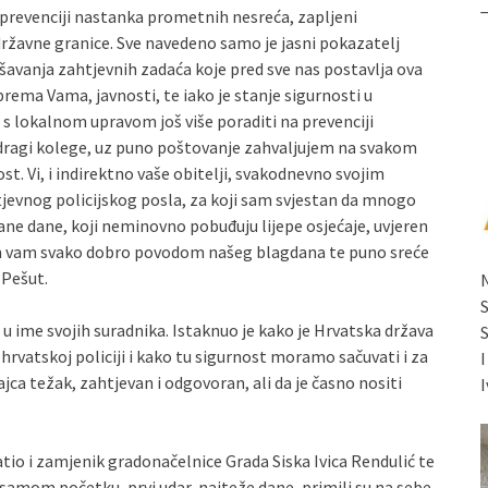
, prevenciji nastanka prometnih nesreća, zapljeni
državne granice. Sve navedeno samo je jasni pokazatelj
šavanja zahtjevnih zadaća koje pred sve nas postavlja ova
prema Vama, javnosti, te iako je stanje sigurnosti u
 s lokalnom upravom još više poraditi na prevenciji
i dragi kolege, uz puno poštovanje zahvaljujem na svakom
t. Vi, i indirektno vaše obitelji, svakodnevno svojim
tjevnog policijskog posla, za koji sam svjestan da mnogo
večane dane, koji neminovno pobuđuju lijepe osjećaje, uvjeren
lim vam svako dobro povodom našeg blagdana te puno sreće
 Pešut.
i u ime svojih suradnika. Istaknuo je kako je Hrvatska država
i hrvatskoj policiji i kako tu sigurnost moramo sačuvati i za
jca težak, zahtjevan i odgovoran, ali da je časno nositi
I
atio i zamjenik gradonačelnice Grada Siska Ivica Rendulić te
samom početku, prvi udar, najteže dane, primili su na sebe