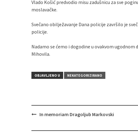
Vlado Košić predvodio misu zadušnicu za sve poginul
moslavačke.
Svečano obilježavanje Dana policije završilo je s
policije.
Nadamo se ćemo i dogodine u ovakvom ugodnom druže
Mihovila.
OBJAVLJENO U
NEKATEGORIZIRANO
In memoriam Dragoljub Markovski
Navigacija
objava