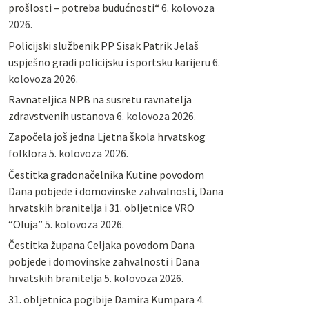
prošlosti – potreba budućnosti“
6. kolovoza
2026.
Policijski službenik PP Sisak Patrik Jelaš
uspješno gradi policijsku i sportsku karijeru
6.
kolovoza 2026.
Ravnateljica NPB na susretu ravnatelja
zdravstvenih ustanova
6. kolovoza 2026.
Započela još jedna Ljetna škola hrvatskog
folklora
5. kolovoza 2026.
Čestitka gradonačelnika Kutine povodom
Dana pobjede i domovinske zahvalnosti, Dana
hrvatskih branitelja i 31. obljetnice VRO
“Oluja”
5. kolovoza 2026.
Čestitka župana Celjaka povodom Dana
pobjede i domovinske zahvalnosti i Dana
hrvatskih branitelja
5. kolovoza 2026.
31. obljetnica pogibije Damira Kumpara
4.