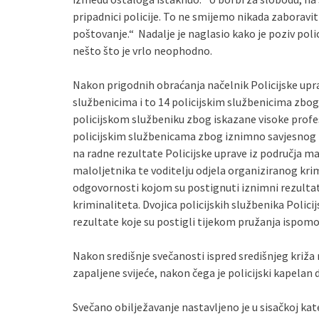
pripadnici policije. To ne smijemo nikada zaboravit
poštovanje.“ Nadalje je naglasio kako je poziv polica
nešto što je vrlo neophodno.
Nakon prigodnih obraćanja načelnik Policijske upra
službenicima i to 14 policijskim službenicima zbo
policijskom službeniku zbog iskazane visoke profes
policijskim službenicama zbog iznimno savjesnog i
na radne rezultate Policijske uprave iz područja ma
maloljetnika te voditelju odjela organiziranog kri
odgovornosti kojom su postignuti iznimni rezultat
kriminaliteta. Dvojica policijskih službenika Polic
rezultate koje su postigli tijekom pružanja ispomo
Nakon središnje svečanosti ispred središnjeg križa 
zapaljene svijeće, nakon čega je policijski kapelan
Svečano obilježavanje nastavljeno je u sisačkoj kat