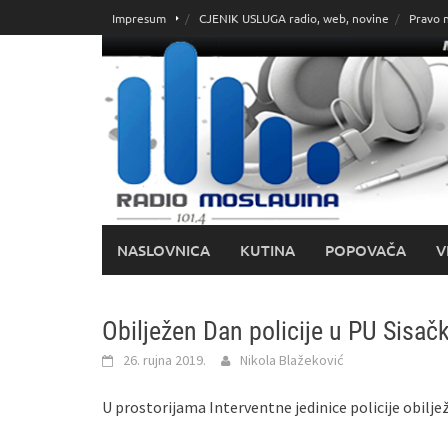
Skoči
Impresum
CJENIK USLUGA radio, web, novine
Pravo 
do
sadržaja
NASLOVNICA
KUTINA
POPOVAČA
V
Obilježen Dan policije u PU Sisa
26. rujna 2019.
Nikola Blažeković
U prostorijama Interventne jedinice policije obilje