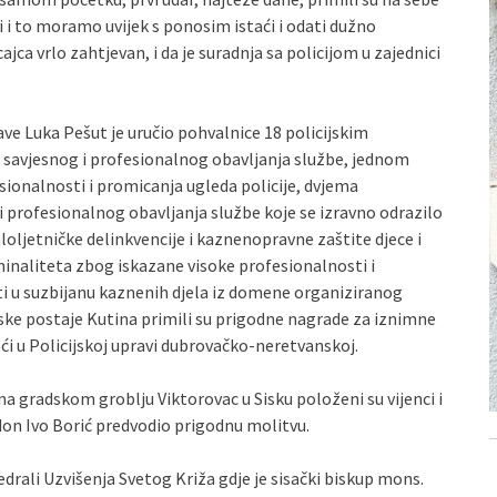
i i to moramo uvijek s ponosim istaći i odati dužno
jca vrlo zahtjevan, i da je suradnja sa policijom u zajednici
ve Luka Pešut je uručio pohvalnice 18 policijskim
g savjesnog i profesionalnog obavljanja službe, jednom
ionalnosti i promicanja ugleda policije, dvjema
 profesionalnog obavljanja službe koje se izravno odrazilo
loljetničke delinkvencije i kaznenopravne zaštite djece i
minaliteta zbog iskazane visoke profesionalnosti i
i u suzbijanu kaznenih djela iz domene organiziranog
ijske postaje Kutina primili su prigodne nagrade za iznimne
ći u Policijskoj upravi dubrovačko-neretvanskoj.
na gradskom groblju Viktorovac u Sisku položeni su vijenci i
 don Ivo Borić predvodio prigodnu molitvu.
edrali Uzvišenja Svetog Križa gdje je sisački biskup mons.