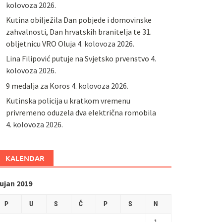
kolovoza 2026.
Kutina obilježila Dan pobjede i domovinske
zahvalnosti, Dan hrvatskih branitelja te 31.
obljetnicu VRO Oluja
4. kolovoza 2026.
Lina Filipović putuje na Svjetsko prvenstvo
4.
kolovoza 2026.
9 medalja za Koros
4. kolovoza 2026.
Kutinska policija u kratkom vremenu
privremeno oduzela dva električna romobila
4. kolovoza 2026.
KALENDAR
ujan 2019
P
U
S
Č
P
S
N