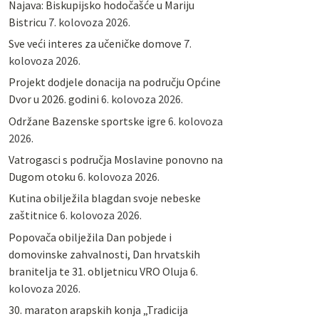
Najava: Biskupijsko hodočašće u Mariju
Bistricu
7. kolovoza 2026.
Sve veći interes za učeničke domove
7.
kolovoza 2026.
Projekt dodjele donacija na području Općine
Dvor u 2026. godini
6. kolovoza 2026.
Održane Bazenske sportske igre
6. kolovoza
2026.
Vatrogasci s područja Moslavine ponovno na
Dugom otoku
6. kolovoza 2026.
Kutina obilježila blagdan svoje nebeske
zaštitnice
6. kolovoza 2026.
Popovača obilježila Dan pobjede i
domovinske zahvalnosti, Dan hrvatskih
branitelja te 31. obljetnicu VRO Oluja
6.
kolovoza 2026.
30. maraton arapskih konja „Tradicija