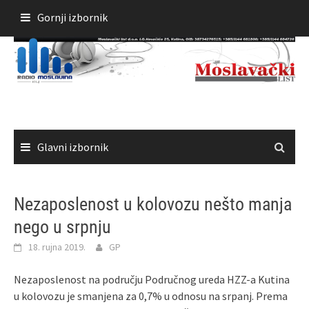
Skoči
Gornji izbornik
do
sadržaja
Glavni izbornik
Nezaposlenost u kolovozu nešto manja
nego u srpnju
18. rujna 2019.
GP
Nezaposlenost na području Područnog ureda HZZ-a Kutina
u kolovozu je smanjena za 0,7% u odnosu na srpanj. Prema