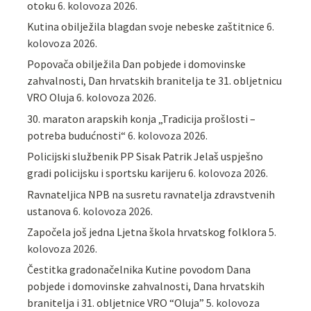
otoku
6. kolovoza 2026.
Kutina obilježila blagdan svoje nebeske zaštitnice
6.
kolovoza 2026.
Popovača obilježila Dan pobjede i domovinske
zahvalnosti, Dan hrvatskih branitelja te 31. obljetnicu
VRO Oluja
6. kolovoza 2026.
30. maraton arapskih konja „Tradicija prošlosti –
potreba budućnosti“
6. kolovoza 2026.
Policijski službenik PP Sisak Patrik Jelaš uspješno
gradi policijsku i sportsku karijeru
6. kolovoza 2026.
Ravnateljica NPB na susretu ravnatelja zdravstvenih
ustanova
6. kolovoza 2026.
Započela još jedna Ljetna škola hrvatskog folklora
5.
kolovoza 2026.
Čestitka gradonačelnika Kutine povodom Dana
pobjede i domovinske zahvalnosti, Dana hrvatskih
branitelja i 31. obljetnice VRO “Oluja”
5. kolovoza