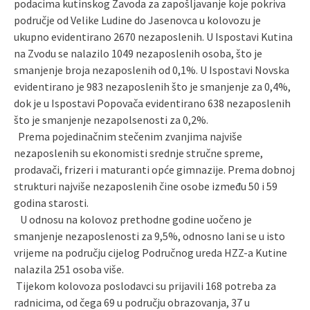
podacima kutinskog Zavoda za zapošljavanje koje pokriva
područje od Velike Ludine do Jasenovca u kolovozu je
ukupno evidentirano 2670 nezaposlenih. U Ispostavi Kutina
na Zvodu se nalazilo 1049 nezaposlenih osoba, što je
smanjenje broja nezaposlenih od 0,1%. U Ispostavi Novska
evidentirano je 983 nezaposlenih što je smanjenje za 0,4%,
dok je u Ispostavi Popovača evidentirano 638 nezaposlenih
što je smanjenje nezapolsenosti za 0,2%.
Prema pojedinačnim stečenim zvanjima najviše
nezaposlenih su ekonomisti srednje stručne spreme,
prodavači, frizeri i maturanti opće gimnazije. Prema dobnoj
strukturi najviše nezaposlenih čine osobe između 50 i 59
godina starosti.
U odnosu na kolovoz prethodne godine uočeno je
smanjenje nezaposlenosti za 9,5%, odnosno lani se u isto
vrijeme na području cijelog Područnog ureda HZZ-a Kutine
nalazila 251 osoba više.
Tijekom kolovoza poslodavci su prijavili 168 potreba za
radnicima, od čega 69 u području obrazovanja, 37 u