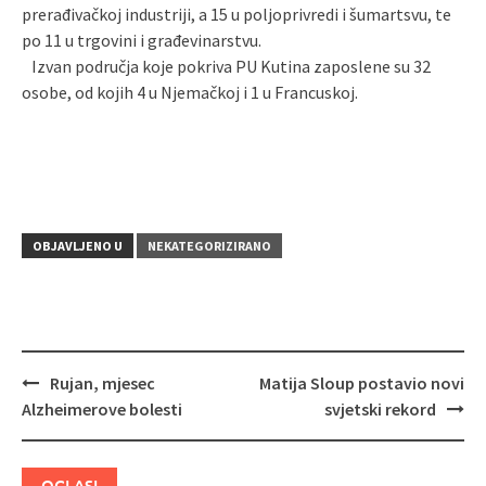
prerađivačkoj industriji, a 15 u poljoprivredi i šumartsvu, te
po 11 u trgovini i građevinarstvu.
Izvan područja koje pokriva PU Kutina zaposlene su 32
osobe, od kojih 4 u Njemačkoj i 1 u Francuskoj.
OBJAVLJENO U
NEKATEGORIZIRANO
Rujan, mjesec
Matija Sloup postavio novi
Navigacija
Alzheimerove bolesti
svjetski rekord
objava
OGLASI