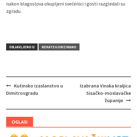
nakon blagoslova okupljeni svećenici i gosti razgledali su
zgradu.
OBJAVLJENO U
NEKATEGORIZIRANO
Kutinsko izaslanstvo u
Izabrana Vinska kraljica
Navigacija
Dimitrovgradu
Sisačko-moslavačke
objava
županije
OGLASI