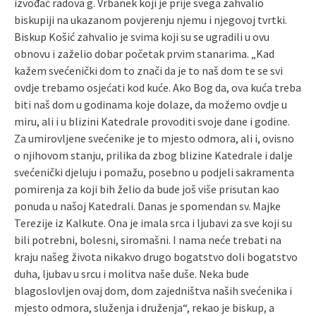
izvođač radova g. Vrbanek koji je prije svega zahvalio
biskupiji na ukazanom povjerenju njemu i njegovoj tvrtki.
Biskup Košić zahvalio je svima koji su se ugradili u ovu
obnovu i zaželio dobar početak prvim stanarima. „Kad
kažem svećenički dom to znači da je to naš dom te se svi
ovdje trebamo osjećati kod kuće. Ako Bog da, ova kuća treba
biti naš dom u godinama koje dolaze, da možemo ovdje u
miru, ali i u blizini Katedrale provoditi svoje dane i godine.
Za umirovljene svećenike je to mjesto odmora, ali i, ovisno
o njihovom stanju, prilika da zbog blizine Katedrale i dalje
svećenički djeluju i pomažu, posebno u podjeli sakramenta
pomirenja za koji bih želio da bude još više prisutan kao
ponuda u našoj Katedrali. Danas je spomendan sv. Majke
Terezije iz Kalkute. Ona je imala srca i ljubavi za sve koji su
bili potrebni, bolesni, siromašni. I nama neće trebati na
kraju našeg života nikakvo drugo bogatstvo doli bogatstvo
duha, ljubav u srcu i molitva naše duše. Neka bude
blagoslovljen ovaj dom, dom zajedništva naših svećenika i
mjesto odmora, služenja i druženja“, rekao je biskup, a