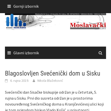
Skoči
Gornji izbornik
do
sadržaja
Glavni izbornik
Blagoslovljen Svećenički dom u Sisku
6. rujna 2019.
Nikola Blažeković
Svećenički dan Sisačke biskupije održan je u četvrtak, 5.
rujna u Sisku. Prvi dio susreta održan je u prostorima
novouređenog Svećeničkog doma u Kranjčevićevoj ulici koji
je tom prigodom biskup Vlado Košić, u prisutnosti