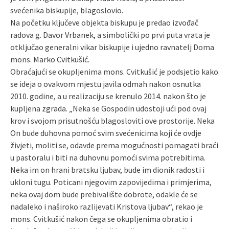
svećenika biskupije, blagoslovio.
Na početku ključeve objekta biskupu je predao izvođač
radova g. Davor Vrbanek, a simbolički po prvi puta vrata je
otključao generalni vikar biskupije i ujedno ravnatelj Doma
mons. Marko Cvitkušić.
Obraćajući se okupljenima mons. Cvitkušić je podsjetio kako
se ideja o ovakvom mjestu javila odmah nakon osnutka
2010. godine, a u realizaciju se krenulo 2014. nakon što je
kupljena zgrada. „Neka se Gospodin udostoji ući pod ovaj
krov i svojom prisutnošću blagosloviti ove prostorije. Neka
On bude duhovna pomoć svim svećenicima koji će ovdje
živjeti, moliti se, odavde prema mogućnosti pomagati braći
u pastoralu i biti na duhovnu pomoći svima potrebitima.
Neka im on hrani bratsku ljubav, bude im dionik radosti i
ukloni tugu. Poticani njegovim zapovijedima i primjerima,
neka ovaj dom bude prebivalište dobrote, odakle će se
nadaleko i naširoko razlijevati Kristova ljubav“, rekao je
mons. Cvitkušić nakon čega se okupljenima obratio i