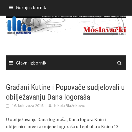
Skoči
Gornji izbornik
do
sadržaja
Glavni izbornik
Građani Kutine i Popovače sudjelovali u
obilježavanju Dana logoraša
16. kolovoza 2019.
Nikola Blažeković
U obilježavanju Dana logoraša, Dana logora Knin i
obljetnice prve razmjene logoraša u Tepljuhu u Kninu 13.