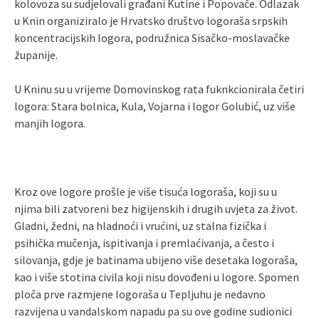
kolovoza su sudjelovali građani Kutine i Popovače. Odlazak
u Knin organiziralo je Hrvatsko društvo logoraša srpskih
koncentracijskih logora, podružnica Sisačko-moslavačke
županije.
U Kninu su u vrijeme Domovinskog rata fuknkcionirala četiri
logora: Stara bolnica, Kula, Vojarna i logor Golubić, uz više
manjih logora.
Kroz ove logore prošle je više tisuća logoraša, koji su u
njima bili zatvoreni bez higijenskih i drugih uvjeta za život.
Gladni, žedni, na hladnoći i vrućini, uz stalna fizička i
psihička mučenja, ispitivanja i premlaćivanja, a često i
silovanja, gdje je batinama ubijeno više desetaka logoraša,
kao i više stotina civila koji nisu dovođeni u logore. Spomen
ploča prve razmjene logoraša u Tepljuhu je nedavno
razvijena u vandalskom napadu pa su ove godine sudionici