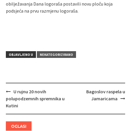
obilježavanja Dana logoraša postavili novu ploču koja
podsjeća na prvu razmjenu logoraša.
OBJAVLJENO U
NEKATEGORIZIRANO
U rujnu 20 novih
Bagoslov raspela u
Navigacija
polupodzemnih spremnika u
Jamaricama
objava
Kutini
OGLASI