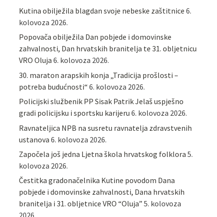
Kutina obilježila blagdan svoje nebeske zaštitnice
6.
kolovoza 2026.
Popovača obilježila Dan pobjede i domovinske
zahvalnosti, Dan hrvatskih branitelja te 31. obljetnicu
VRO Oluja
6. kolovoza 2026.
30. maraton arapskih konja „Tradicija prošlosti –
potreba budućnosti“
6. kolovoza 2026.
Policijski službenik PP Sisak Patrik Jelaš uspješno
gradi policijsku i sportsku karijeru
6. kolovoza 2026.
Ravnateljica NPB na susretu ravnatelja zdravstvenih
ustanova
6. kolovoza 2026.
Započela još jedna Ljetna škola hrvatskog folklora
5.
kolovoza 2026.
Čestitka gradonačelnika Kutine povodom Dana
pobjede i domovinske zahvalnosti, Dana hrvatskih
branitelja i 31. obljetnice VRO “Oluja”
5. kolovoza
2026.