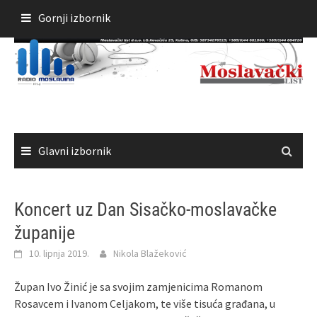
Skoči
Gornji izbornik
do
sadržaja
Glavni izbornik
Koncert uz Dan Sisačko-moslavačke
županije
10. lipnja 2019.
Nikola Blažeković
Župan Ivo Žinić je sa svojim zamjenicima Romanom
Rosavcem i Ivanom Celjakom, te više tisuća građana, u