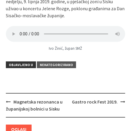
nedjelju, 9. lipnja 2019. godine, u pješačkoj zoni u Sisku
uživao u koncertu Jelene Rozge, poklonu građanima za Dan
Sisačko-moslavačke županije.
Ivo Žinić, župan SMŽ
OBJAVLJENO U
NEKATEGORIZIRANO
Magnetska rezonanca u
Gastro rock Fest 2019.
Navigacija
županijskoj bolnici u Sisku
objava
OGLASI