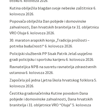
otoku
6. kolovoza 2026.
Kutina obilježila blagdan svoje nebeske zaštitnice
6.
kolovoza 2026.
Popovača obilježila Dan pobjede i domovinske
zahvalnosti, Dan hrvatskih branitelja te 31. obljetnicu
VRO Oluja
6. kolovoza 2026.
30. maraton arapskih konja „Tradicija prošlosti –
potreba budućnosti“
6. kolovoza 2026.
Policijski službenik PP Sisak Patrik Jelaš uspješno
gradi policijsku i sportsku karijeru
6. kolovoza 2026.
Ravnateljica NPB na susretu ravnatelja zdravstvenih
ustanova
6. kolovoza 2026.
Započela još jedna Ljetna škola hrvatskog folklora
5.
kolovoza 2026.
Čestitka gradonačelnika Kutine povodom Dana
pobjede i domovinske zahvalnosti, Dana hrvatskih
branitelja i 31. obljetnice VRO “Oluja”
5. kolovoza