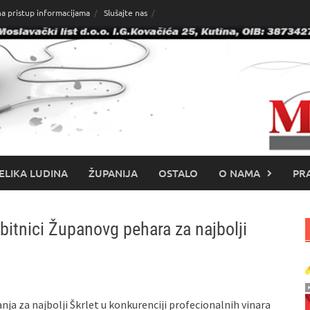
na pristup informacijama
Slušajte nas
ELIKA LUDINA
ŽUPANIJA
OSTALO
O NAMA
PRA
obitnici Županovg pehara za najbolji
anja za najbolji Škrlet u konkurenciji profecionalnih vinara