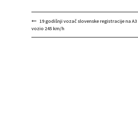
19 godišnji vozač slovenske registracije na A3
Navigacija
vozio 245 km/h
objava