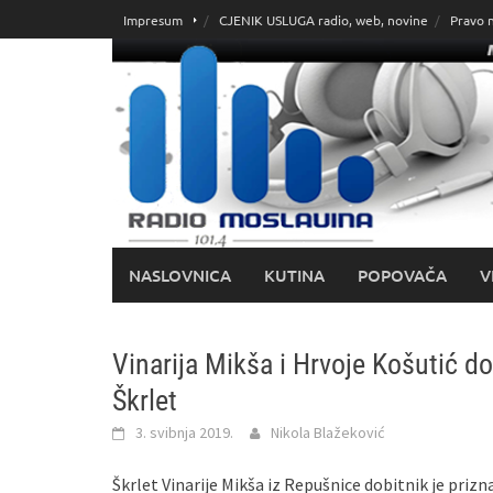
Skoči
Impresum
CJENIK USLUGA radio, web, novine
Pravo 
do
sadržaja
NASLOVNICA
KUTINA
POPOVAČA
V
Vinarija Mikša i Hrvoje Košutić d
Škrlet
3. svibnja 2019.
Nikola Blažeković
Škrlet Vinarije Mikša iz Repušnice dobitnik je prizn