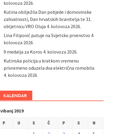
kolovoza 2026.
Kutina obilježila Dan pobjede i domovinske
zahvalnosti, Dan hrvatskih branitelja te 31.
obljetnicu VRO Oluja
4. kolovoza 2026.
Lina Filipović putuje na Svjetsko prvenstvo
4.
kolovoza 2026.
9 medalja za Koros
4. kolovoza 2026.
Kutinska policija u kratkom vremenu
privremeno oduzela dva električna romobila
4. kolovoza 2026.
KALENDAR
vibanj 2019
P
U
S
Č
P
S
N