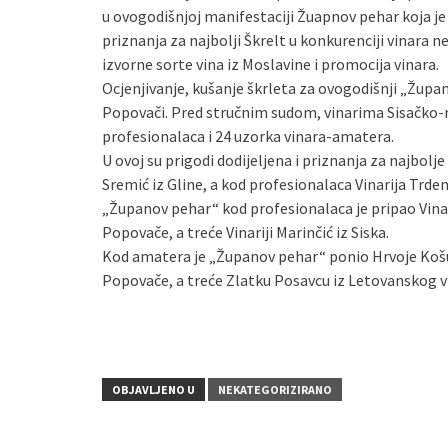
u ovogodišnjoj manifestaciji Žuapnov pehar koja je o
priznanja za najbolji Škrelt u konkurenciji vinara n
izvorne sorte vina iz Moslavine i promocija vinara.
Ocjenjivanje, kušanje škrleta za ovogodišnji „Župano
Popovači. Pred stručnim sudom, vinarima Sisačko-m
profesionalaca i 24 uzorka vinara-amatera.
U ovoj su prigodi dodijeljena i priznanja za najbol
Sremić iz Gline, a kod profesionalaca Vinarija Trde
„Županov pehar“ kod profesionalaca je pripao Vinari
Popovače, a treće Vinariji Marinčić iz Siska.
Kod amatera je „Županov pehar“ ponio Hrvoje Košuti
Popovače, a treće Zlatku Posavcu iz Letovanskog v
OBJAVLJENO U
NEKATEGORIZIRANO