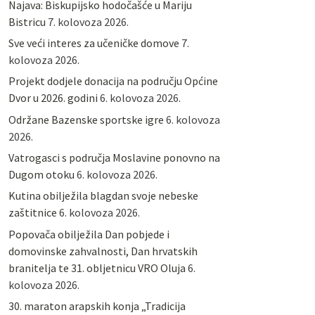
Najava: Biskupijsko hodočašće u Mariju
Bistricu
7. kolovoza 2026.
Sve veći interes za učeničke domove
7.
kolovoza 2026.
Projekt dodjele donacija na području Općine
Dvor u 2026. godini
6. kolovoza 2026.
Održane Bazenske sportske igre
6. kolovoza
2026.
Vatrogasci s područja Moslavine ponovno na
Dugom otoku
6. kolovoza 2026.
Kutina obilježila blagdan svoje nebeske
zaštitnice
6. kolovoza 2026.
Popovača obilježila Dan pobjede i
domovinske zahvalnosti, Dan hrvatskih
branitelja te 31. obljetnicu VRO Oluja
6.
kolovoza 2026.
30. maraton arapskih konja „Tradicija