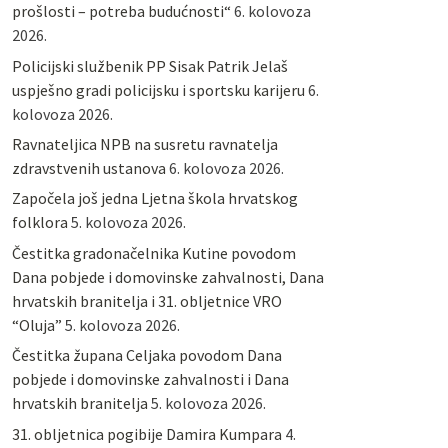
prošlosti – potreba budućnosti“
6. kolovoza
2026.
Policijski službenik PP Sisak Patrik Jelaš
uspješno gradi policijsku i sportsku karijeru
6.
kolovoza 2026.
Ravnateljica NPB na susretu ravnatelja
zdravstvenih ustanova
6. kolovoza 2026.
Započela još jedna Ljetna škola hrvatskog
folklora
5. kolovoza 2026.
Čestitka gradonačelnika Kutine povodom
Dana pobjede i domovinske zahvalnosti, Dana
hrvatskih branitelja i 31. obljetnice VRO
“Oluja”
5. kolovoza 2026.
Čestitka župana Celjaka povodom Dana
pobjede i domovinske zahvalnosti i Dana
hrvatskih branitelja
5. kolovoza 2026.
31. obljetnica pogibije Damira Kumpara
4.