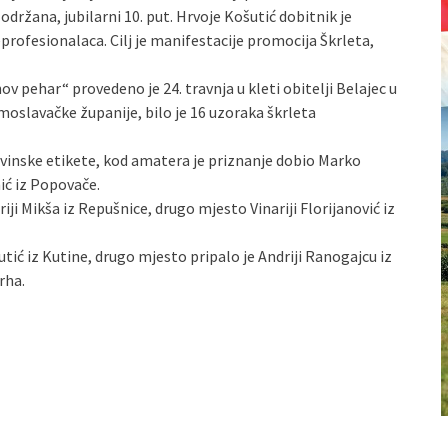
držana, jubilarni 10. put. Hrvoje Košutić dobitnik je
eprofesionalaca. Cilj je manifestacije promocija Škrleta,
v pehar“ provedeno je 24. travnja u kleti obitelji Belajec u
oslavačke županije, bilo je 16 uzoraka škrleta
je vinske etikete, kod amatera je priznanje dobio Marko
nić iz Popovače.
ji Mikša iz Repušnice, drugo mjesto Vinariji Florijanović iz
ć iz Kutine, drugo mjesto pripalo je Andriji Ranogajcu iz
rha.