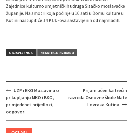
Zajednice kulturno umjetničkih udruga Sisačko moslavačke
županije. Na smotri koja počinje u 16 sati u Domu kulture u
Kutini nastupit će 14 KUD-ova sastavljenih od najmlađih.
OBJAVLJENO U
NEKATEGORIZIRANO
UZP i EKO Moslavina o
Prijam učenika trećih
Navigacija
prikupljanju MKO i BKO,
razreda Osnovne škole Mate
objava
primjedebe i prijedlozi,
Lovraka Kutina
odgovori
OGLASI