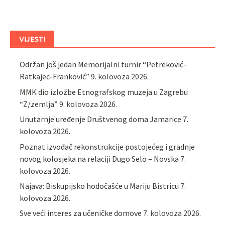
VIJESTI
Održan još jedan Memorijalni turnir “Petreković-
Ratkajec-Franković”
9. kolovoza 2026.
MMK dio izložbe Etnografskog muzeja u Zagrebu
“Z/zemlja”
9. kolovoza 2026.
Unutarnje uređenje Društvenog doma Jamarice
7.
kolovoza 2026.
Poznat izvođač rekonstrukcije postojećeg i gradnje
novog kolosjeka na relaciji Dugo Selo – Novska
7.
kolovoza 2026.
Najava: Biskupijsko hodočašće u Mariju Bistricu
7.
kolovoza 2026.
Sve veći interes za učeničke domove
7. kolovoza 2026.