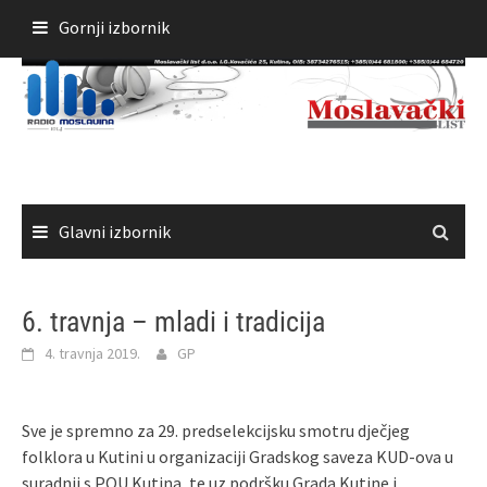
Skoči
Gornji izbornik
do
sadržaja
Glavni izbornik
6. travnja – mladi i tradicija
4. travnja 2019.
GP
Sve je spremno za 29. predselekcijsku smotru dječjeg
folklora u Kutini u organizaciji Gradskog saveza KUD-ova u
suradnji s POU Kutina, te uz podršku Grada Kutine i