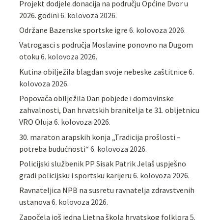
Projekt dodjele donacija na području Općine Dvor u
2026. godini
6. kolovoza 2026.
Održane Bazenske sportske igre
6. kolovoza 2026.
Vatrogasci s područja Moslavine ponovno na Dugom
otoku
6. kolovoza 2026.
Kutina obilježila blagdan svoje nebeske zaštitnice
6.
kolovoza 2026.
Popovača obilježila Dan pobjede i domovinske
zahvalnosti, Dan hrvatskih branitelja te 31. obljetnicu
VRO Oluja
6. kolovoza 2026.
30. maraton arapskih konja „Tradicija prošlosti –
potreba budućnosti“
6. kolovoza 2026.
Policijski službenik PP Sisak Patrik Jelaš uspješno
gradi policijsku i sportsku karijeru
6. kolovoza 2026.
Ravnateljica NPB na susretu ravnatelja zdravstvenih
ustanova
6. kolovoza 2026.
Započela još jedna Ljetna škola hrvatskog folklora
5.