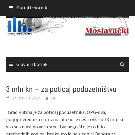
Skoči
Gornji izbornik
do
sadržaja
Glavni izbornik
3 mln kn – za poticaj poduzetništvu
24. travnja 2019.
GP
Grad Kutina je za poticaj poduzetnika, OPG-ova,
poljoprivrednika i turizma uložio je nešto više od 3 mln kn,
što su značajno veća sredstva nego što je to bilo
prethodnih godina, istaknuto je na sjednici Odbora za