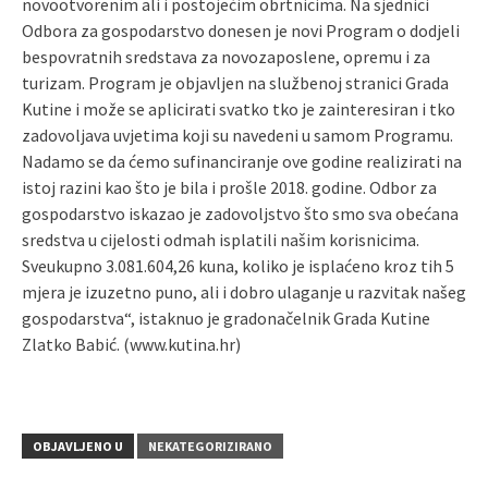
novootvorenim ali i postojećim obrtnicima. Na sjednici
Odbora za gospodarstvo donesen je novi Program o dodjeli
bespovratnih sredstava za novozaposlene, opremu i za
turizam. Program je objavljen na službenoj stranici Grada
Kutine i može se aplicirati svatko tko je zainteresiran i tko
zadovoljava uvjetima koji su navedeni u samom Programu.
Nadamo se da ćemo sufinanciranje ove godine realizirati na
istoj razini kao što je bila i prošle 2018. godine. Odbor za
gospodarstvo iskazao je zadovoljstvo što smo sva obećana
sredstva u cijelosti odmah isplatili našim korisnicima.
Sveukupno 3.081.604,26 kuna, koliko je isplaćeno kroz tih 5
mjera je izuzetno puno, ali i dobro ulaganje u razvitak našeg
gospodarstva“, istaknuo je gradonačelnik Grada Kutine
Zlatko Babić. (www.kutina.hr)
OBJAVLJENO U
NEKATEGORIZIRANO