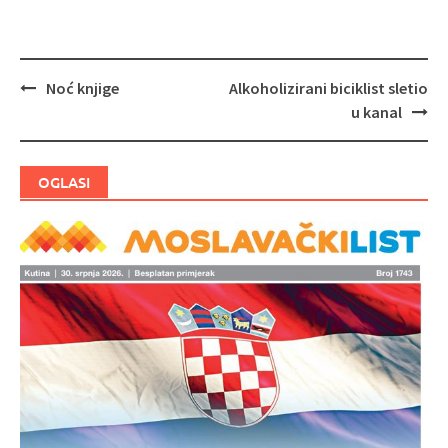
Noć knjige
Alkoholizirani biciklist sletio
Navigacija
u kanal
objava
OGLASI