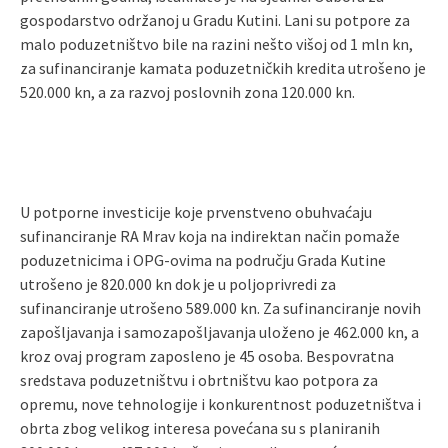
gospodarstvo održanoj u Gradu Kutini. Lani su potpore za
malo poduzetništvo bile na razini nešto višoj od 1 mln kn,
za sufinanciranje kamata poduzetničkih kredita utrošeno je
520.000 kn, a za razvoj poslovnih zona 120.000 kn.
U potporne investicije koje prvenstveno obuhvaćaju
sufinanciranje RA Mrav koja na indirektan način pomaže
poduzetnicima i OPG-ovima na području Grada Kutine
utrošeno je 820.000 kn dok je u poljoprivredi za
sufinanciranje utrošeno 589.000 kn. Za sufinanciranje novih
zapošljavanja i samozapošljavanja uloženo je 462.000 kn, a
kroz ovaj program zaposleno je 45 osoba. Bespovratna
sredstava poduzetništvu i obrtništvu kao potpora za
opremu, nove tehnologije i konkurentnost poduzetništva i
obrta zbog velikog interesa povećana su s planiranih