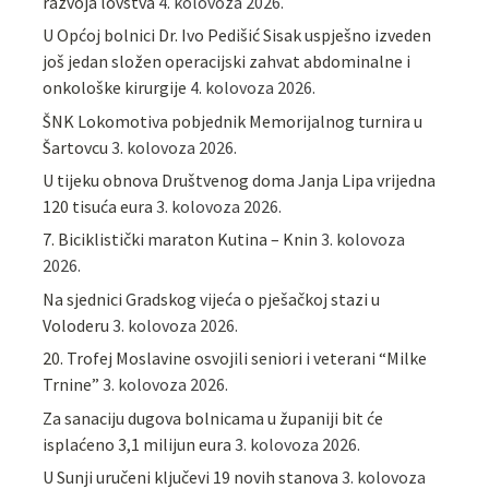
razvoja lovstva
4. kolovoza 2026.
U Općoj bolnici Dr. Ivo Pedišić Sisak uspješno izveden
još jedan složen operacijski zahvat abdominalne i
onkološke kirurgije
4. kolovoza 2026.
ŠNK Lokomotiva pobjednik Memorijalnog turnira u
Šartovcu
3. kolovoza 2026.
U tijeku obnova Društvenog doma Janja Lipa vrijedna
120 tisuća eura
3. kolovoza 2026.
7. Biciklistički maraton Kutina – Knin
3. kolovoza
2026.
Na sjednici Gradskog vijeća o pješačkoj stazi u
Voloderu
3. kolovoza 2026.
20. Trofej Moslavine osvojili seniori i veterani “Milke
Trnine”
3. kolovoza 2026.
Za sanaciju dugova bolnicama u županiji bit će
isplaćeno 3,1 milijun eura
3. kolovoza 2026.
U Sunji uručeni ključevi 19 novih stanova
3. kolovoza