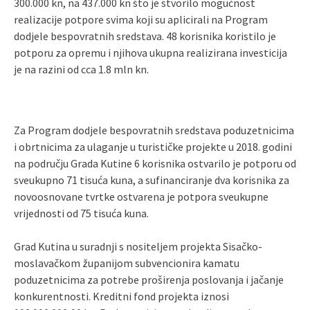
300.000 kn, na 437.000 kn što je stvorilo mogućnost
realizacije potpore svima koji su aplicirali na Program
dodjele bespovratnih sredstava. 48 korisnika koristilo je
potporu za opremu i njihova ukupna realizirana investicija
je na razini od cca 1.8 mln kn.
Za Program dodjele bespovratnih sredstava poduzetnicima
i obrtnicima za ulaganje u turističke projekte u 2018. godini
na području Grada Kutine 6 korisnika ostvarilo je potporu od
sveukupno 71 tisuća kuna, a sufinanciranje dva korisnika za
novoosnovane tvrtke ostvarena je potpora sveukupne
vrijednosti od 75 tisuća kuna.
Grad Kutina u suradnji s nositeljem projekta Sisačko-
moslavačkom županijom subvencionira kamatu
poduzetnicima za potrebe proširenja poslovanja i jačanje
konkurentnosti. Kreditni fond projekta iznosi