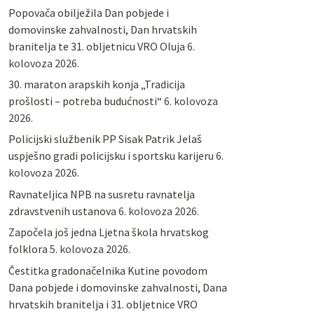
Popovača obilježila Dan pobjede i
domovinske zahvalnosti, Dan hrvatskih
branitelja te 31. obljetnicu VRO Oluja
6.
kolovoza 2026.
30. maraton arapskih konja „Tradicija
prošlosti – potreba budućnosti“
6. kolovoza
2026.
Policijski službenik PP Sisak Patrik Jelaš
uspješno gradi policijsku i sportsku karijeru
6.
kolovoza 2026.
Ravnateljica NPB na susretu ravnatelja
zdravstvenih ustanova
6. kolovoza 2026.
Započela još jedna Ljetna škola hrvatskog
folklora
5. kolovoza 2026.
Čestitka gradonačelnika Kutine povodom
Dana pobjede i domovinske zahvalnosti, Dana
hrvatskih branitelja i 31. obljetnice VRO