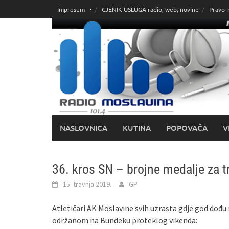
Skoči
Impresum
CJENIK USLUGA radio, web, novine
Pravo 
do
sadržaja
NASLOVNICA
KUTINA
POPOVAČA
V
36. kros SN – brojne medalje za 
15. travnja 2019.
GP
Atletičari AK Moslavine svih uzrasta gdje god dođu n
održanom na Bundeku proteklog vikenda: