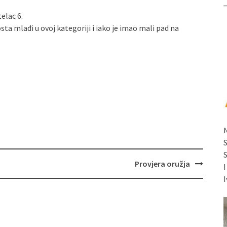
telac 6.
dosta mlađi u ovoj kategoriji i iako je imao mali pad na
Provjera oružja
I