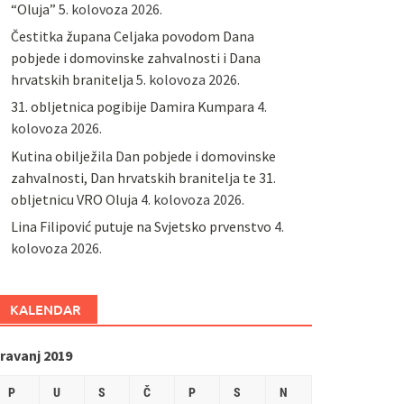
“Oluja”
5. kolovoza 2026.
Čestitka župana Celjaka povodom Dana
pobjede i domovinske zahvalnosti i Dana
hrvatskih branitelja
5. kolovoza 2026.
31. obljetnica pogibije Damira Kumpara
4.
kolovoza 2026.
Kutina obilježila Dan pobjede i domovinske
zahvalnosti, Dan hrvatskih branitelja te 31.
obljetnicu VRO Oluja
4. kolovoza 2026.
Lina Filipović putuje na Svjetsko prvenstvo
4.
kolovoza 2026.
KALENDAR
ravanj 2019
P
U
S
Č
P
S
N