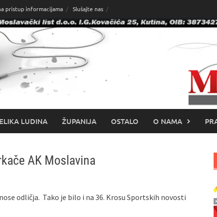
na pristup informacijama
Slušajte nas
ELIKA LUDINA
ŽUPANIJA
OSTALO
O NAMA
PRA
trkače AK Moslavina
ose odličja. Tako je bilo i na 36. Krosu Sportskih novosti