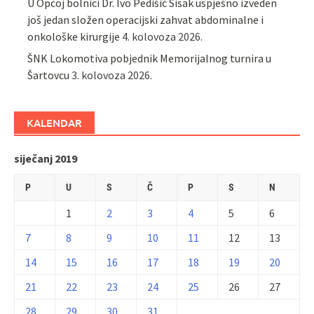
U Općoj bolnici Dr. Ivo Pedišić Sisak uspješno izveden
još jedan složen operacijski zahvat abdominalne i
onkološke kirurgije
4. kolovoza 2026.
ŠNK Lokomotiva pobjednik Memorijalnog turnira u
Šartovcu
3. kolovoza 2026.
KALENDAR
siječanj 2019
P
U
S
Č
P
S
N
1
2
3
4
5
6
7
8
9
10
11
12
13
14
15
16
17
18
19
20
21
22
23
24
25
26
27
28
29
30
31