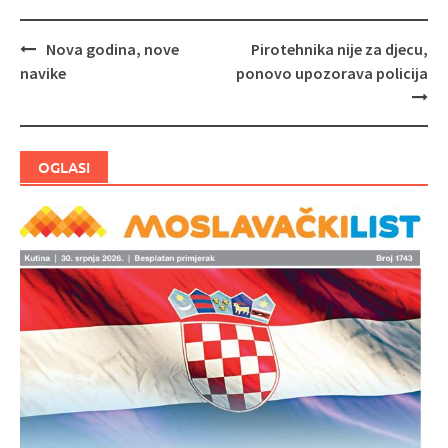
Nova godina, nove
Pirotehnika nije za djecu,
Navigacija
navike
ponovo upozorava policija
objava
OGLASI