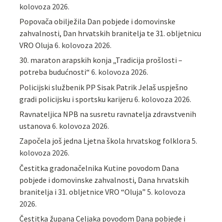
kolovoza 2026.
Popovača obilježila Dan pobjede i domovinske
zahvalnosti, Dan hrvatskih branitelja te 31. obljetnicu
VRO Oluja
6. kolovoza 2026.
30. maraton arapskih konja „Tradicija prošlosti –
potreba budućnosti“
6. kolovoza 2026.
Policijski službenik PP Sisak Patrik Jelaš uspješno
gradi policijsku i sportsku karijeru
6. kolovoza 2026.
Ravnateljica NPB na susretu ravnatelja zdravstvenih
ustanova
6. kolovoza 2026.
Započela još jedna Ljetna škola hrvatskog folklora
5.
kolovoza 2026.
Čestitka gradonačelnika Kutine povodom Dana
pobjede i domovinske zahvalnosti, Dana hrvatskih
branitelja i 31. obljetnice VRO “Oluja”
5. kolovoza
2026.
Čestitka župana Celjaka povodom Dana pobjede i