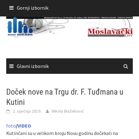
Skoči
Gornji izbornik
do
sadržaja
Glavni izbornik
Doček nove na Trgu dr. F. Tuđmana u
Kutini
2. siječnja 2019.
Nikola Blažeković
foto
/
VIDEO
Kutinčani su u velikom broju Novu godinu dočekali na